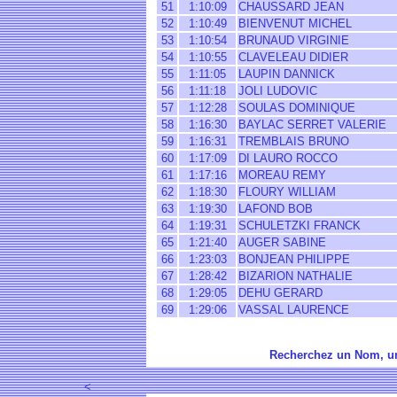
51
1:10:09
CHAUSSARD JEAN
52
1:10:49
BIENVENUT MICHEL
53
1:10:54
BRUNAUD VIRGINIE
54
1:10:55
CLAVELEAU DIDIER
55
1:11:05
LAUPIN DANNICK
56
1:11:18
JOLI LUDOVIC
57
1:12:28
SOULAS DOMINIQUE
58
1:16:30
BAYLAC SERRET VALERIE
59
1:16:31
TREMBLAIS BRUNO
60
1:17:09
DI LAURO ROCCO
61
1:17:16
MOREAU REMY
62
1:18:30
FLOURY WILLIAM
63
1:19:30
LAFOND BOB
64
1:19:31
SCHULETZKI FRANCK
65
1:21:40
AUGER SABINE
66
1:23:03
BONJEAN PHILIPPE
67
1:28:42
BIZARION NATHALIE
68
1:29:05
DEHU GERARD
69
1:29:06
VASSAL LAURENCE
Recherchez un Nom, un
<