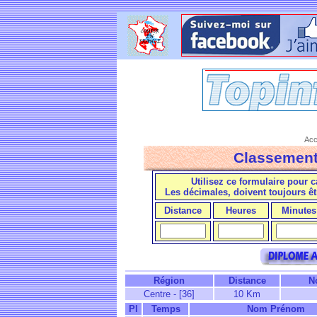
Acc
Classement
Utilisez ce formulaire pour c
Les décimales, doivent toujours ê
Distance
Heures
Minutes
Région
Distance
N
Centre - [36]
10 Km
Pl
Temps
Nom Prénom