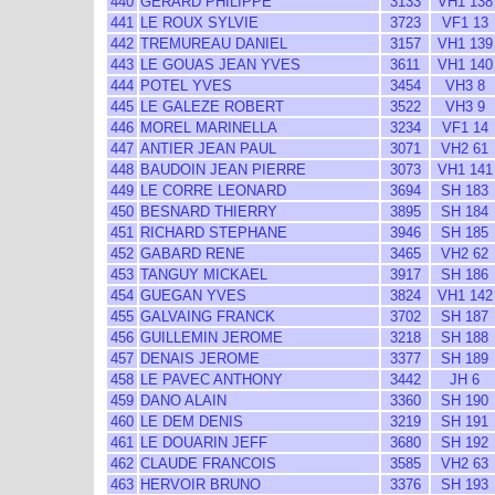
440
GERARD PHILIPPE
3133
VH1 138
441
LE ROUX SYLVIE
3723
VF1 13
442
TREMUREAU DANIEL
3157
VH1 139
443
LE GOUAS JEAN YVES
3611
VH1 140
444
POTEL YVES
3454
VH3 8
445
LE GALEZE ROBERT
3522
VH3 9
446
MOREL MARINELLA
3234
VF1 14
447
ANTIER JEAN PAUL
3071
VH2 61
448
BAUDOIN JEAN PIERRE
3073
VH1 141
449
LE CORRE LEONARD
3694
SH 183
450
BESNARD THIERRY
3895
SH 184
451
RICHARD STEPHANE
3946
SH 185
452
GABARD RENE
3465
VH2 62
453
TANGUY MICKAEL
3917
SH 186
454
GUEGAN YVES
3824
VH1 142
455
GALVAING FRANCK
3702
SH 187
456
GUILLEMIN JEROME
3218
SH 188
457
DENAIS JEROME
3377
SH 189
458
LE PAVEC ANTHONY
3442
JH 6
459
DANO ALAIN
3360
SH 190
460
LE DEM DENIS
3219
SH 191
461
LE DOUARIN JEFF
3680
SH 192
462
CLAUDE FRANCOIS
3585
VH2 63
463
HERVOIR BRUNO
3376
SH 193