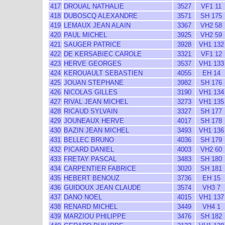
417
DROUAL NATHALIE
3527
VF1 11
418
DUBOSCQ ALEXANDRE
3571
SH 175
419
LEMAUX JEAN ALAIN
3367
VH2 58
420
PAUL MICHEL
3925
VH2 59
421
SAUGER PATRICE
3928
VH1 132
422
DE KERSABIEC CAROLE
3321
VF1 12
423
HERVE GEORGES
3537
VH1 133
424
KEROUAULT SEBASTIEN
4055
EH 14
425
JOUAN STEPHANE
3982
SH 176
426
NICOLAS GILLES
3190
VH1 134
427
RIVAL JEAN MICHEL
3273
VH1 135
428
RICAUD SYLVAIN
3327
SH 177
429
JOUNEAUX HERVE
4017
SH 178
430
BAZIN JEAN MICHEL
3493
VH1 136
431
BELLEC BRUNO
4036
SH 179
432
PICARD DANIEL
4003
VH2 60
433
FRETAY PASCAL
3483
SH 180
434
CARPENTIER FABRICE
3020
SH 181
435
HEBERT BENOUZ
3736
EH 15
436
GUIDOUX JEAN CLAUDE
3574
VH3 7
437
DANO NOEL
4015
VH1 137
438
RENARD MICHEL
3449
VH4 1
439
MARZIOU PHILIPPE
3476
SH 182