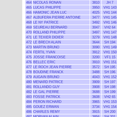
464
NICOLAS RONAN
3810
JH 7
465
LUCAS PHILIPPE
3950
VH1 143
466
HAMONIC JEAN LUC
4025
VH1 144
467
ALBUFERA PIERRE ANTOINE
3477
VH1 145
468
LE NY PATRICE
3492
VH1 146
469
SEUREAU BERNARD
3047
VH2 64
470
ROLLAND PHILIPPE
3497
VH1 147
471
LE TEXIER DIDIER
3279
VH1 148
472
LE BRECH ALAIN
3644
SH 194
473
MARTIN BRUNO
3090
VH1 149
474
FERTIL YVAN
3912
VH1 150
475
JOSSE FRANCOISE
3200
VF1 15
476
BELLEC ERIC
3910
VH1 151
477
LE ROCH JEAN PIERRE
3572
SH 195
478
BOUDINE FRANCK
3488
SH 196
479
AUGAIN BRUNO
4043
VH1 152
480
MENARD PATRICE
3909
SH 197
481
ROLLANDO GUY
3908
SH 198
482
LE GAL PIERRE
3688
SH 199
483
FOSSE PATRICK
3608
VH2 65
484
PERON RICHARD
3965
VH1 153
485
GOUEZ ERWAN
3734
VH1 154
486
CHARLES REMY
3915
SH 200
487
MORVAN ALAIN
3856
SH 201