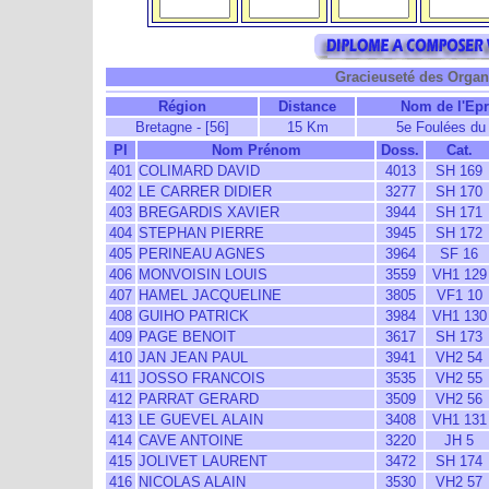
Gracieuseté des Organi
Région
Distance
Nom de l'Ep
Bretagne - [56]
15 Km
5e Foulées du
Pl
Nom Prénom
Doss.
Cat.
401
COLIMARD DAVID
4013
SH 169
402
LE CARRER DIDIER
3277
SH 170
403
BREGARDIS XAVIER
3944
SH 171
404
STEPHAN PIERRE
3945
SH 172
405
PERINEAU AGNES
3964
SF 16
406
MONVOISIN LOUIS
3559
VH1 129
407
HAMEL JACQUELINE
3805
VF1 10
408
GUIHO PATRICK
3984
VH1 130
409
PAGE BENOIT
3617
SH 173
410
JAN JEAN PAUL
3941
VH2 54
411
JOSSO FRANCOIS
3535
VH2 55
412
PARRAT GERARD
3509
VH2 56
413
LE GUEVEL ALAIN
3408
VH1 131
414
CAVE ANTOINE
3220
JH 5
415
JOLIVET LAURENT
3472
SH 174
416
NICOLAS ALAIN
3530
VH2 57