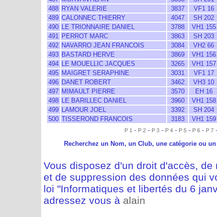
488
RYAN VALERIE
3837
VF1 16
489
CALONNEC THIERRY
4047
SH 202
490
LE TRIONNAIRE DANIEL
3788
VH1 155
491
PERROT MARC
3863
SH 203
492
NAVARRO JEAN FRANCOIS
3084
VH2 66
493
BASTARD HERVE
3869
VH1 156
494
LE MOUELLIC JACQUES
3265
VH1 157
495
MAIGRET SERAPHINE
3031
VF1 17
496
DANET ROBERT
3462
VH3 10
497
MIMAULT PIERRE
3570
EH 16
498
LE BARILLEC DANIEL
3960
VH1 158
499
LAMOUR JOEL
3392
SH 204
500
TISSEROND FRANCOIS
3183
VH1 159
-
-
-
-
-
-
P 1
P 2
P 3
P 4
P 5
P 6
P 7
Recherchez un Nom, un Club, une catégorie ou un
Vous disposez d'un droit d'accès, de m
et de suppression des données qui vo
loi "Informatiques et libertés du 6 jan
adressez vous à
alain