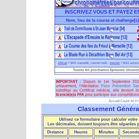
INSCRIVEZ VOUS ET PAYEZ E
Nom, lieu de la course et challenge[s]
Officiel
= MAJ manuelle, courrier+web -
Internet
= MAJ automati
Toutes les prochaines épreuves chronom
IMPORTANT
: Depuis le 1er Septembre 202
uniquement, l'Attestation
Pass Prévention San
substitue au Certificat médical, elle devient 
licencié(e)s FFA
pour participer aux compétitions 
Accueil Courir en F
Classement Généra
Utilisez ce formulaire pour calculer votre 
Les décimales, doivent toujours être séparées
Distance
Heures
Minutes
Seconde