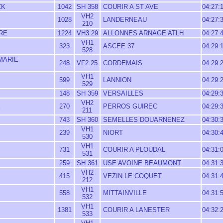
CK
1042
SH 358
COURIR A ST AVE
04:27:
VH2
1028
LANDERNEAU
04:27:
210
RE
1224
VH3 29
ALLONNES ARNAGE ATLH
04:27:
VH1
323
ASCEE 37
04:29:
528
MARIE
248
VF2 25
CORDEMAIS
04:29:
VH1
599
LANNION
04:29:
529
148
SH 359
VERSAILLES
04:29:
VH2
E
270
PERROS GUIREC
04:29:
211
743
SH 360
SEMELLES DOUARNENEZ
04:30:
VH1
239
NIORT
04:30:
530
VH1
731
COURIR A PLOUDAL
04:31:
531
259
SH 361
USE AVOINE BEAUMONT
04:31:
VH2
415
VEZIN LE COQUET
04:31:
212
VH1
558
MITTAINVILLE
04:31:
532
VH1
1381
COURIR A LANESTER
04:32:
533