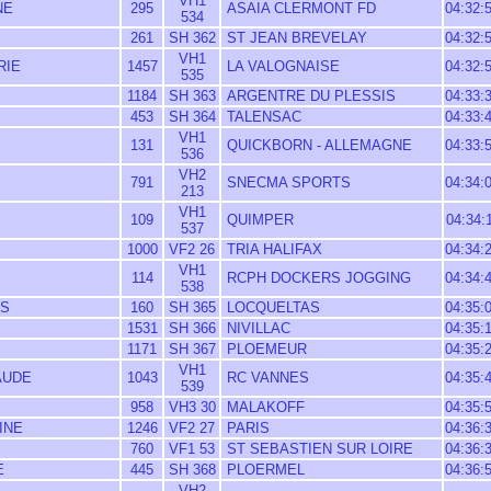
VH1
NE
295
ASAIA CLERMONT FD
04:32:
534
261
SH 362
ST JEAN BREVELAY
04:32:
VH1
RIE
1457
LA VALOGNAISE
04:32:
535
1184
SH 363
ARGENTRE DU PLESSIS
04:33:
453
SH 364
TALENSAC
04:33:
VH1
131
QUICKBORN - ALLEMAGNE
04:33:
536
VH2
791
SNECMA SPORTS
04:34:
213
VH1
109
QUIMPER
04:34:
537
1000
VF2 26
TRIA HALIFAX
04:34:
VH1
114
RCPH DOCKERS JOGGING
04:34:
538
ES
160
SH 365
LOCQUELTAS
04:35:
1531
SH 366
NIVILLAC
04:35:
1171
SH 367
PLOEMEUR
04:35:
VH1
AUDE
1043
RC VANNES
04:35:
539
958
VH3 30
MALAKOFF
04:35:
INE
1246
VF2 27
PARIS
04:36:
760
VF1 53
ST SEBASTIEN SUR LOIRE
04:36:
E
445
SH 368
PLOERMEL
04:36:
VH2