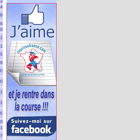
53
54
09
46
50
51
51
55
58
00
00
01
01
05
40
41
07