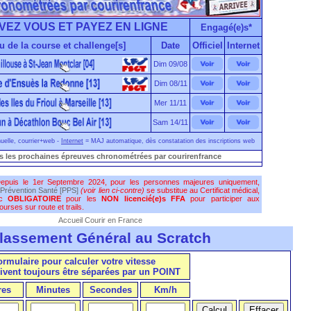
VEZ VOUS ET PAYEZ EN LIGNE
Engagé(e)s*
u de la course et challenge[s]
Date
Officiel
Internet
Dim 09/08
Dim 08/11
Mer 11/11
Sam 14/11
elle, courrier+web -
Internet
= MAJ automatique, dès constatation des inscriptions web
s les prochaines épreuves chronométrées par courirenfrance
epuis le 1er Septembre 2024, pour les personnes majeures uniquement,
Prévention Santé [PPS]
(voir lien ci-contre)
se substitue au Certificat médical,
nc
OBLIGATOIRE
pour les
NON licencié(e)s FFA
pour participer aux
urses sur route et trails.
Accueil Courir en France
lassement Général au Scratch
formulaire pour calculer votre vitesse
ivent toujours être séparées par un POINT
res
Minutes
Secondes
Km/h