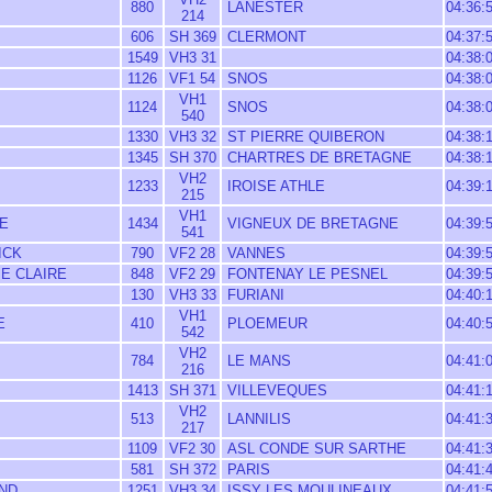
880
LANESTER
04:36:
214
606
SH 369
CLERMONT
04:37:
1549
VH3 31
04:38:
1126
VF1 54
SNOS
04:38:
VH1
1124
SNOS
04:38:
540
1330
VH3 32
ST PIERRE QUIBERON
04:38:
1345
SH 370
CHARTRES DE BRETAGNE
04:38:
VH2
1233
IROISE ATHLE
04:39:
215
VH1
E
1434
VIGNEUX DE BRETAGNE
04:39:
541
ICK
790
VF2 28
VANNES
04:39:
E CLAIRE
848
VF2 29
FONTENAY LE PESNEL
04:39:
130
VH3 33
FURIANI
04:40:
VH1
E
410
PLOEMEUR
04:40:
542
VH2
784
LE MANS
04:41:
216
1413
SH 371
VILLEVEQUES
04:41:
VH2
513
LANNILIS
04:41:
217
1109
VF2 30
ASL CONDE SUR SARTHE
04:41:
581
SH 372
PARIS
04:41:
ND
1251
VH3 34
ISSY LES MOULINEAUX
04:41: