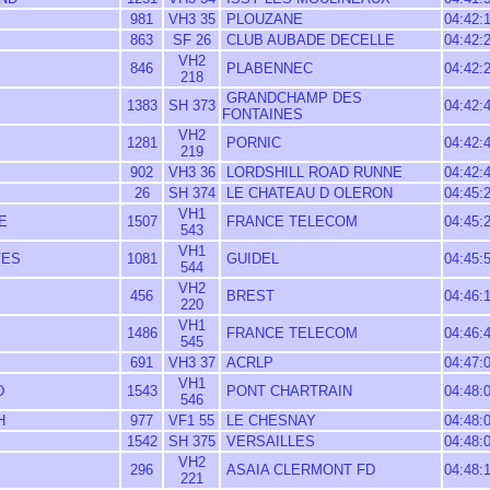
981
VH3 35
PLOUZANE
04:42:
863
SF 26
CLUB AUBADE DECELLE
04:42:
VH2
846
PLABENNEC
04:42:
218
GRANDCHAMP DES
1383
SH 373
04:42:
FONTAINES
VH2
1281
PORNIC
04:42:
219
902
VH3 36
LORDSHILL ROAD RUNNE
04:42:
26
SH 374
LE CHATEAU D OLERON
04:45:
VH1
E
1507
FRANCE TELECOM
04:45:
543
VH1
VES
1081
GUIDEL
04:45:
544
VH2
456
BREST
04:46:
220
VH1
1486
FRANCE TELECOM
04:46:
545
691
VH3 37
ACRLP
04:47:
VH1
D
1543
PONT CHARTRAIN
04:48:
546
H
977
VF1 55
LE CHESNAY
04:48:
1542
SH 375
VERSAILLES
04:48:
VH2
296
ASAIA CLERMONT FD
04:48:
221