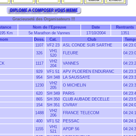
Gracieuseté des Organisateurs !!!
stance
Nom de l'Epreuve
Date
Rentrants
195 Km
5e Marathon de Vannes
17/10/2004
1351
énom
Doss.
Cat.
Club
Temp
1107
VF2 23
ASL CONDE SUR SARTHE
04:23:
VH1
326
FLEURE
04:23:
520
VH2
CK
1117
VANNES
04:23:
204
929
VF1 51
APV PLOEREN ENDURANC
04:23:
954
SH 348
LA SAUSSAYE
04:23:
VH2
1230
O MICHELIN
04:23:
205
620
SH 349
PARIS
04:23:
865
SH 350
CLUB AUBADE DECELLE
04:23:
154
SH 351
CIVRAY
04:24:
VH2
1488
FRANCE TELECOM
04:24:
206
400
VF1 52
PESSAC
04:24:
VH1
1155
APDP 56
04:24:
521