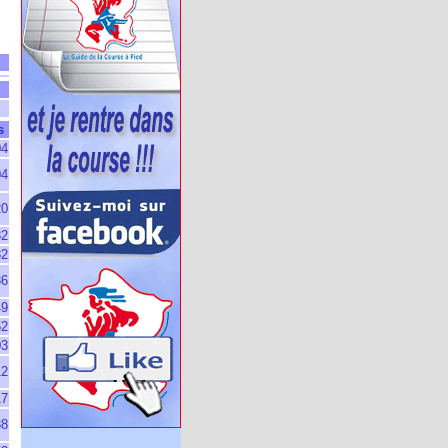
s
04
04
20
32
32
36
49
52
03
12
17
38