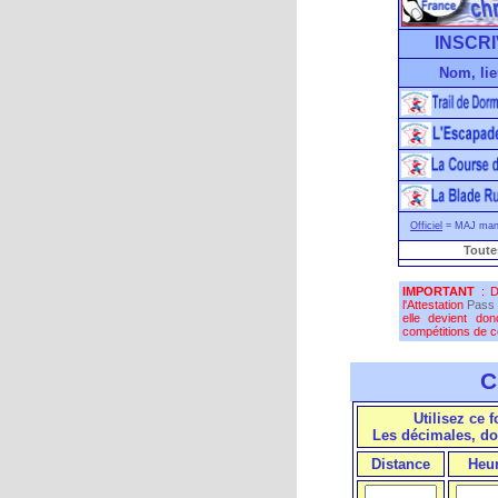
INSCRI
Nom, lie
Officiel
= MAJ manu
Toute
IMPORTANT
: D
l'Attestation
Pass 
elle devient do
compétitions de co
C
Utilisez ce 
Les décimales, do
Distance
Heu