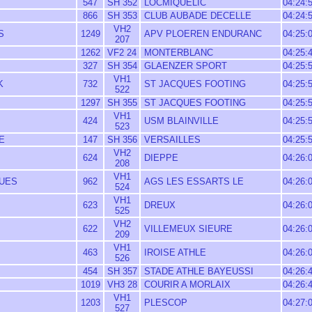
547
SH 352
LOCMIQUELIC
04:24:
866
SH 353
CLUB AUBADE DECELLE
04:24:
VH2
S
1249
APV PLOEREN ENDURANC
04:25:
207
1262
VF2 24
MONTERBLANC
04:25:
327
SH 354
GLAENZER SPORT
04:25:
VH1
K
732
ST JACQUES FOOTING
04:25:
522
1297
SH 355
ST JACQUES FOOTING
04:25:
VH1
424
USM BLAINVILLE
04:25:
523
E
147
SH 356
VERSAILLES
04:25:
VH2
624
DIEPPE
04:26:
208
VH1
QUES
962
AGS LES ESSARTS LE
04:26:
524
VH1
623
DREUX
04:26:
525
VH2
622
VILLEMEUX SIEURE
04:26:
209
VH1
463
IROISE ATHLE
04:26:
526
454
SH 357
STADE ATHLE BAYEUSSI
04:26:
1019
VH3 28
COURIR A MORLAIX
04:26:
VH1
1203
PLESCOP
04:27:
527