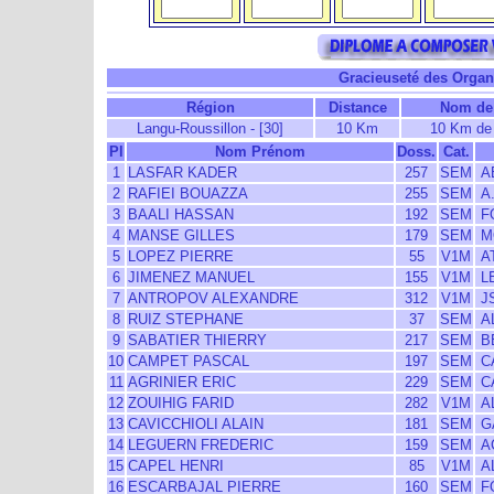
Gracieuseté des Organi
Région
Distance
Nom de 
Langu-Roussillon - [30]
10 Km
10 Km de 
Pl
Nom Prénom
Doss.
Cat.
1
LASFAR KADER
257
SEM
A
2
RAFIEI BOUAZZA
255
SEM
A.
3
BAALI HASSAN
192
SEM
F
4
MANSE GILLES
179
SEM
M
5
LOPEZ PIERRE
55
V1M
AT
6
JIMENEZ MANUEL
155
V1M
L
7
ANTROPOV ALEXANDRE
312
V1M
J
8
RUIZ STEPHANE
37
SEM
A
9
SABATIER THIERRY
217
SEM
B
10
CAMPET PASCAL
197
SEM
C
11
AGRINIER ERIC
229
SEM
C
12
ZOUIHIG FARID
282
V1M
A
13
CAVICCHIOLI ALAIN
181
SEM
G
14
LEGUERN FREDERIC
159
SEM
A
15
CAPEL HENRI
85
V1M
A
16
ESCARBAJAL PIERRE
160
SEM
F