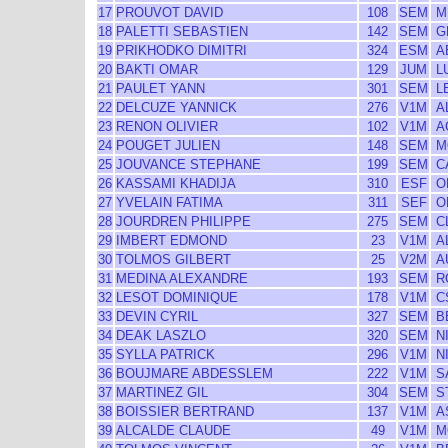
17
PROUVOT DAVID
108
SEM
M
18
PALETTI SEBASTIEN
142
SEM
G
19
PRIKHODKO DIMITRI
324
ESM
A
20
BAKTI OMAR
129
JUM
L
21
PAULET YANN
301
SEM
L
22
DELCUZE YANNICK
276
V1M
A
23
RENON OLIVIER
102
V1M
A
24
POUGET JULIEN
148
SEM
M
25
JOUVANCE STEPHANE
199
SEM
C
26
KASSAMI KHADIJA
310
ESF
OL
27
YVELAIN FATIMA
311
SEF
OL
28
JOURDREN PHILIPPE
275
SEM
C
29
IMBERT EDMOND
23
V1M
A
30
TOLMOS GILBERT
25
V2M
A
31
MEDINA ALEXANDRE
193
SEM
R
32
LESOT DOMINIQUE
178
V1M
C
33
DEVIN CYRIL
327
SEM
B
34
DEAK LASZLO
320
SEM
N
35
SYLLA PATRICK
296
V1M
N
36
BOUJMARE ABDESSLEM
222
V1M
SA
37
MARTINEZ GIL
304
SEM
S
38
BOISSIER BERTRAND
137
V1M
A
39
ALCALDE CLAUDE
49
V1M
M