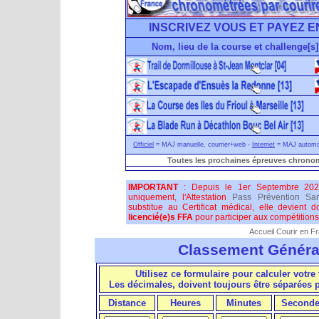
INSCRIVEZ VOUS ET PAYEZ E
Nom, lieu de la course et challenge[s]
Officiel
= MAJ manuelle, courrier+web -
Internet
= MAJ automati
Toutes les prochaines épreuves chronom
IMPORTANT
: Depuis le 1er Septembre 202
uniquement, l'Attestation
Pass Prévention San
substitue au Certificat médical, elle devient 
licencié(e)s FFA
pour participer aux compétitions 
Accueil Courir en F
Classement Généra
Utilisez ce formulaire pour calculer votre 
Les décimales, doivent toujours être séparées
Distance
Heures
Minutes
Seconde