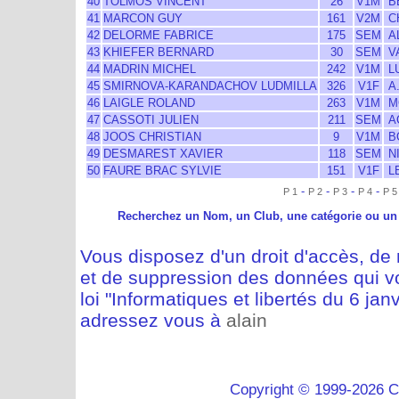
40
TOLMOS VINCENT
26
V1M
B
41
MARCON GUY
161
V2M
C
42
DELORME FABRICE
175
SEM
A
43
KHIEFER BERNARD
30
SEM
V
44
MADRIN MICHEL
242
V1M
LU
45
SMIRNOVA-KARANDACHOV LUDMILLA
326
V1F
A.
46
LAIGLE ROLAND
263
V1M
M
47
CASSOTI JULIEN
211
SEM
A
48
JOOS CHRISTIAN
9
V1M
B
49
DESMAREST XAVIER
118
SEM
NI
50
FAURE BRAC SYLVIE
151
V1F
L
-
-
-
-
P 1
P 2
P 3
P 4
P 5
Recherchez un Nom, un Club, une catégorie ou un
Vous disposez d'un droit d'accès, de m
et de suppression des données qui vo
loi "Informatiques et libertés du 6 jan
adressez vous à
alain
Copyright © 1999-2026 C