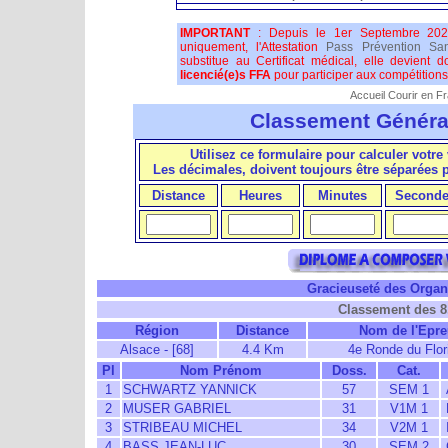
IMPORTANT
: Depuis le 1er Septembre 202
uniquement, l'Attestation
Pass Prévention San
substitue au Certificat médical, elle devient 
licencié(e)s FFA
pour participer aux compétitions 
Accueil Courir en F
Classement Généra
Utilisez ce formulaire pour calculer votre 
Les décimales, doivent toujours être séparées
Distance
Heures
Minutes
Seconde
Gracieuseté des Organi
Classement des 8
Région
Distance
Nom de l'Epre
Alsace - [68]
4.4 Km
4e Ronde du Flor
Pl
Nom Prénom
Doss.
Cat.
1
SCHWARTZ YANNICK
57
SEM 1
2
MUSER GABRIEL
31
V1M 1
3
STRIBEAU MICHEL
34
V2M 1
4
BASS JEAN-LUC
30
SEM 2