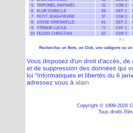
5
TRIPONEL RAPHAËL
32
V2M 2
6
KLUR ISABELLE
59
SEF 1
7
PETIT JEAN-PIERRE
37
V1M 2
8
JOSSE GWENAËLLE
61
SEF 2
9
STRAUB LUCILE
71
CAF 1
10
FELDIS CHRISTIAN
62
V1M 3
P 1
Recherchez un Nom, un Club, une catégorie ou un
Vous disposez d'un droit d'accès, de m
et de suppression des données qui vo
loi "Informatiques et libertés du 6 jan
adressez vous à
alain
Copyright © 1999-2026 C
Tous droits Ré