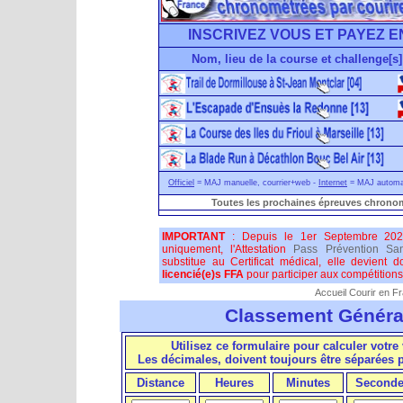
INSCRIVEZ VOUS ET PAYEZ E
Nom, lieu de la course et challenge[s]
Officiel
= MAJ manuelle, courrier+web -
Internet
= MAJ automati
Toutes les prochaines épreuves chronom
IMPORTANT
: Depuis le 1er Septembre 202
uniquement, l'Attestation
Pass Prévention San
substitue au Certificat médical, elle devient 
licencié(e)s FFA
pour participer aux compétitions 
Accueil Courir en F
Classement Généra
Utilisez ce formulaire pour calculer votre 
Les décimales, doivent toujours être séparées
Distance
Heures
Minutes
Seconde