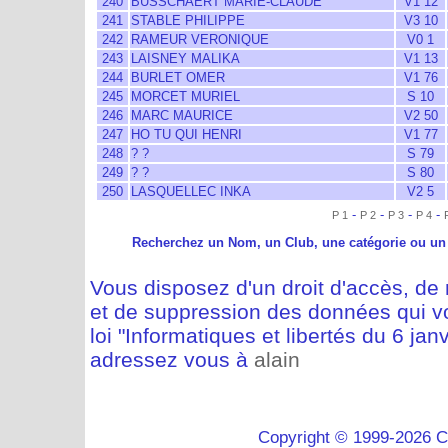
240
BUSSCHAERT MARIE-CLAUDE
V1 12
241
STABLE PHILIPPE
V3 10
242
RAMEUR VERONIQUE
V0 1
243
LAISNEY MALIKA
V1 13
244
BURLET OMER
V1 76
245
MORCET MURIEL
S 10
246
MARC MAURICE
V2 50
247
HO TU QUI HENRI
V1 77
248
? ?
S 79
249
? ?
S 80
250
LASQUELLEC INKA
V2 5
-
-
-
-
P 1
P 2
P 3
P 4
Recherchez un Nom, un Club, une catégorie ou un
Vous disposez d'un droit d'accès, de m
et de suppression des données qui vo
loi "Informatiques et libertés du 6 jan
adressez vous à
alain
Copyright © 1999-2026 C