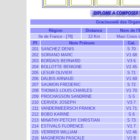
Gracieuseté des Organi
Région
Distance
Nom de l'
Ile de France - [78]
13 Km
Maxi Cross 
Pl
Nom Prénom
Cat.
201
SANCHEZ DENIS
S 70
202
SORIANO MARC
V1 68
203
BORDAIS BERNARD
V3 6
204
BOLLOTTE BENIGNE
V2 45
205
LESUR OLIVIER
S 71
206
DALBIS ARNAUD
V1 69
207
SAUMON FREDERIC
S 72
208
THOMAS LOUIS-CHARLES
V1 70
209
PROCHASSON SANDRINE
S 5
210
CERVEK JOSEPH
V3 7
211
VANDERMEERSCH FRANCK
V1 71
212
BOBO KARINE
S 6
213
MINATHY-PETCHY CHRISTIAN
S 73
214
ESTIVALS FLORENCE
V1 7
215
VERRIER WILLIAM
V2 46
216
MAGNERON PASCALE
V1 8