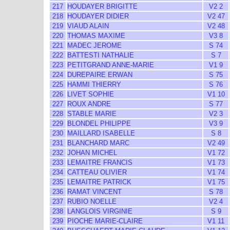
217
HOUDAYER BRIGITTE
V2 2
218
HOUDAYER DIDIER
V2 47
219
VIAUD ALAIN
V2 48
220
THOMAS MAXIME
V3 8
221
MADEC JEROME
S 74
222
BATTESTI NATHALIE
S 7
223
PETITGRAND ANNE-MARIE
V1 9
224
DUREPAIRE ERWAN
S 75
225
HAMMI THIERRY
S 76
226
LIVET SOPHIE
V1 10
227
ROUX ANDRE
S 77
228
STABLE MARIE
V2 3
229
BLONDEL PHILIPPE
V3 9
230
MAILLARD ISABELLE
S 8
231
BLANCHARD MARC
V2 49
232
JOHAN MICHEL
V1 72
233
LEMAITRE FRANCIS
V1 73
234
CATTEAU OLIVIER
V1 74
235
LEMAITRE PATRICK
V1 75
236
RAMAT VINCENT
S 78
237
RUBIO NOELLE
V2 4
238
LANGLOIS VIRGINIE
S 9
239
PIOCHE MARIE-CLAIRE
V1 11