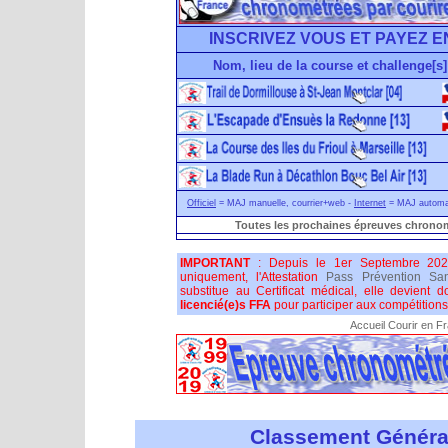
INSCRIVEZ VOUS ET PAYEZ E
Nom, lieu de la course et challenge[s]
Officiel
= MAJ manuelle, courrier+web -
Internet
= MAJ automati
Toutes les prochaines épreuves chronom
IMPORTANT
: Depuis le 1er Septembre 202
uniquement, l'Attestation
Pass Prévention San
substitue au Certificat médical, elle devient 
licencié(e)s FFA
pour participer aux compétitions 
Accueil Courir en F
Classement Généra