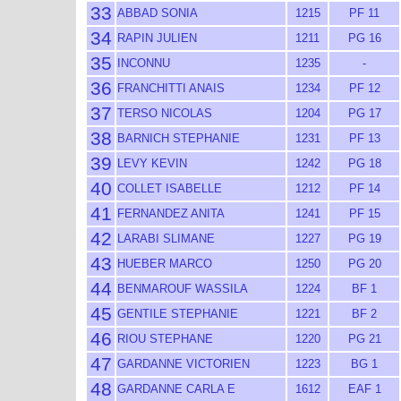
33
ABBAD SONIA
1215
PF 11
34
RAPIN JULIEN
1211
PG 16
35
INCONNU
1235
-
36
FRANCHITTI ANAIS
1234
PF 12
37
TERSO NICOLAS
1204
PG 17
38
BARNICH STEPHANIE
1231
PF 13
39
LEVY KEVIN
1242
PG 18
40
COLLET ISABELLE
1212
PF 14
41
FERNANDEZ ANITA
1241
PF 15
42
LARABI SLIMANE
1227
PG 19
43
HUEBER MARCO
1250
PG 20
44
BENMAROUF WASSILA
1224
BF 1
45
GENTILE STEPHANIE
1221
BF 2
46
RIOU STEPHANE
1220
PG 21
47
GARDANNE VICTORIEN
1223
BG 1
48
GARDANNE CARLA E
1612
EAF 1