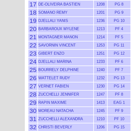
17
DE-OLIVEIRA BASTIEN
1208
PG 8
18
SOMANO REMY
1201
PG 9
19
DJELLALI YANIS
1236
PG 10
20
BARBAROUX MYLENE
1213
PF 4
21
MONTAGNER MANON
1214
PF 5
22
SAVORNIN VINCENT
1253
PG 11
23
GIBERT ENZO
1251
PG 12
24
DJELLALI MARINA
1233
PF 6
25
BOURRELY DELPHINE
1240
PF 7
26
WATTELET RUDY
1232
PG 13
27
VERNET FABIEN
1230
PG 14
28
ZUCCHELLI JENNIFER
1247
PF 8
29
RAPIN MAXIME
1413
EAG 1
30
MOREAU NATACHA
1245
PF 9
31
ZUCCHELLI ALEXANDRA
1210
PF 10
32
CHRISTI BEVERLY
1206
PG 15