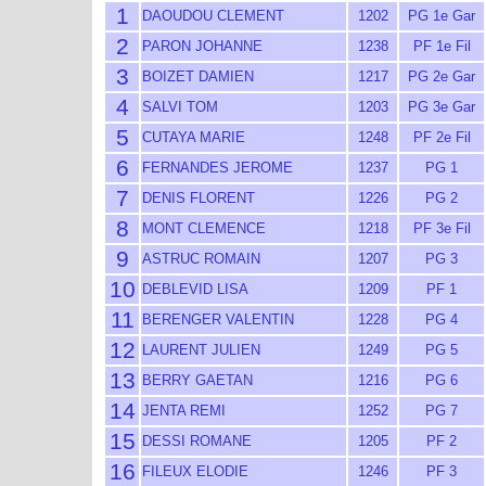
1
DAOUDOU CLEMENT
1202
PG 1e Gar
2
PARON JOHANNE
1238
PF 1e Fil
3
BOIZET DAMIEN
1217
PG 2e Gar
4
SALVI TOM
1203
PG 3e Gar
5
CUTAYA MARIE
1248
PF 2e Fil
6
FERNANDES JEROME
1237
PG 1
7
DENIS FLORENT
1226
PG 2
8
MONT CLEMENCE
1218
PF 3e Fil
9
ASTRUC ROMAIN
1207
PG 3
10
DEBLEVID LISA
1209
PF 1
11
BERENGER VALENTIN
1228
PG 4
12
LAURENT JULIEN
1249
PG 5
13
BERRY GAETAN
1216
PG 6
14
JENTA REMI
1252
PG 7
15
DESSI ROMANE
1205
PF 2
16
FILEUX ELODIE
1246
PF 3