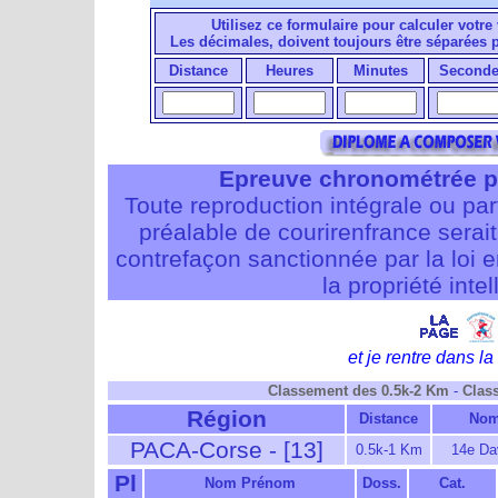
Utilisez ce formulaire pour calculer votre 
Les décimales, doivent toujours être séparées
Distance
Heures
Minutes
Seconde
Epreuve chronométrée p
Toute reproduction intégrale ou pa
préalable de courirenfrance serait i
contrefaçon sanctionnée par la loi 
la propriété intel
et je rentre dans la 
Classement des 0.5k-2 Km
-
Clas
Région
Distance
Nom
PACA-Corse - [13]
0.5k-1 Km
14e Da
Pl
Nom Prénom
Doss.
Cat.