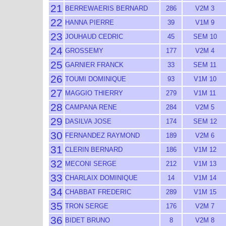
21
BERREWAERIS BERNARD
286
V2M 3
22
HANNA PIERRE
39
V1M 9
23
JOUHAUD CEDRIC
45
SEM 10
24
GROSSEMY
177
V2M 4
25
GARNIER FRANCK
33
SEM 11
26
TOUMI DOMINIQUE
93
V1M 10
27
MAGGIO THIERRY
279
V1M 11
28
CAMPANA RENE
284
V2M 5
29
DASILVA JOSE
174
SEM 12
30
FERNANDEZ RAYMOND
189
V2M 6
31
CLERIN BERNARD
186
V1M 12
32
MECONI SERGE
212
V1M 13
33
CHARLAIX DOMINIQUE
14
V1M 14
34
CHABBAT FREDERIC
289
V1M 15
35
TRON SERGE
176
V2M 7
36
BIDET BRUNO
8
V2M 8