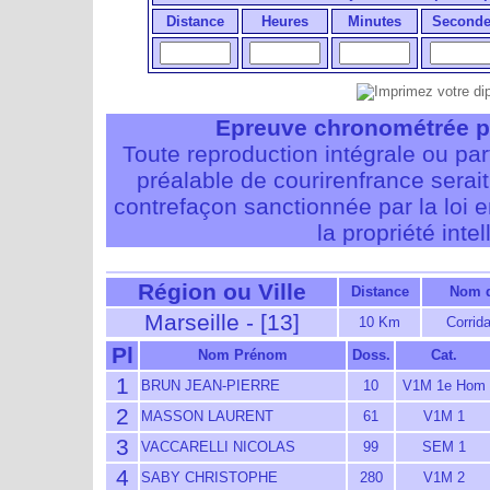
Distance
Heures
Minutes
Seconde
Epreuve chronométrée p
Toute reproduction intégrale ou pa
préalable de courirenfrance serait i
contrefaçon sanctionnée par la loi 
la propriété intel
Région ou Ville
Distance
Nom d
Marseille - [13]
10 Km
Corrid
Pl
Nom Prénom
Doss.
Cat.
1
BRUN JEAN-PIERRE
10
V1M 1e Hom
2
MASSON LAURENT
61
V1M 1
3
VACCARELLI NICOLAS
99
SEM 1
4
SABY CHRISTOPHE
280
V1M 2