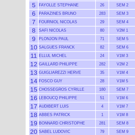
5
FAYOLLE STEPHANE
26
SEM 2
6
PARAZINES BRUNO
283
SEM 3
7
FOURNIOL NICOLAS
29
SEM 4
8
SAFI NICOLAS
80
V2M 1
9
PLONJON PAUL
71
SEM 5
10
SALGUES FRANCK
82
SEM 6
11
ELLUL MICHEL
24
V1M 3
12
GAILLARD PHILIPPE
282
V2M 2
13
GUIGLIAREZZI HERVE
35
V1M 4
14
FOSCO GUY
28
V1M 5
15
CHOSSEGROS CYRILLE
180
SEM 7
16
LEBOUCQ PHILIPPE
51
V1M 6
17
AUDIBERT LUIS
4
V1M 7
18
ABBES PATRICK
1
V1M 8
19
BONNARD CHRISTOPHE
281
SEM 8
20
SABEL LUDOVIC
79
SEM 9