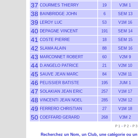
37
COURMES THIERRY
19
V3M 1
38
BAINBRIDGE JOHN
6
SEM 13
39
LEROY LUC
53
V1M 16
40
DEPAGNE VINCENT
191
SEM 14
41
COSTE PIERRE
18
SEM 15
42
SLAMA ALAIN
88
SEM 16
43
MARCONNET ROBERT
60
V2M 9
44
D.ANGELO PATRICE
21
V2M 10
45
SAUVE JEAN MARC
84
V2M 11
46
PELISSIER BATISTE
195
JUM 1
47
SOLAKIAN JEAN ERIC
257
V1M 17
48
VINCENTI JEAN NOEL
285
V2M 12
49
FERRERO CHRISTIAN
27
V1M 18
50
COEFFARD GERARD
268
V3M 2
-
-
P 1
P 2
P 3
Recherchez un Nom, un Club, une catégorie ou un