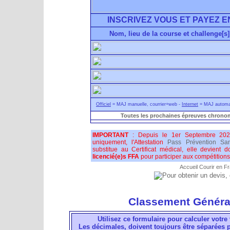
INSCRIVEZ VOUS ET PAYEZ E
Nom, lieu de la course et challenge[s]
Officiel
= MAJ manuelle, courrier+web -
Internet
= MAJ automati
Toutes les prochaines épreuves chronom
IMPORTANT
: Depuis le 1er Septembre 202
uniquement, l'Attestation
Pass Prévention San
substitue au Certificat médical, elle devient 
licencié(e)s FFA
pour participer aux compétitions 
Accueil Courir en F
Classement Généra
Utilisez ce formulaire pour calculer votre 
Les décimales, doivent toujours être séparées