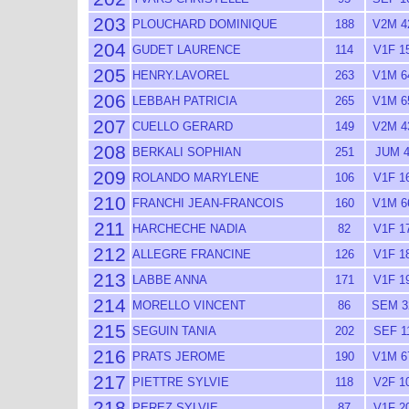
203
PLOUCHARD DOMINIQUE
188
V2M 4
204
GUDET LAURENCE
114
V1F 1
205
HENRY.LAVOREL
263
V1M 6
206
LEBBAH PATRICIA
265
V1M 6
207
CUELLO GERARD
149
V2M 4
208
BERKALI SOPHIAN
251
JUM 
209
ROLANDO MARYLENE
106
V1F 1
210
FRANCHI JEAN-FRANCOIS
160
V1M 6
211
HARCHECHE NADIA
82
V1F 1
212
ALLEGRE FRANCINE
126
V1F 1
213
LABBE ANNA
171
V1F 1
214
MORELLO VINCENT
86
SEM 3
215
SEGUIN TANIA
202
SEF 1
216
PRATS JEROME
190
V1M 6
217
PIETTRE SYLVIE
118
V2F 1
218
PEREZ SYLVIE
87
V1F 2