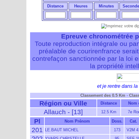
Distance
Heures
Minutes
Seconde
Epreuve chronométrée p
Toute reproduction intégrale ou pa
préalable de courirenfrance serait i
contrefaçon sanctionnée par la loi 
la propriété intel
et je rentre dans la 
Classement des 0.5 Km
-
Clas
Région ou Ville
Distance
Nom d
Allauch - [13]
12.5 Km
7e Ro
Pl
Nom Prénom
Doss.
Cat.
201
LE.BAUT MICHEL
173
V2M 4
202
YVARS CHRISTELLE
95
SEF 1