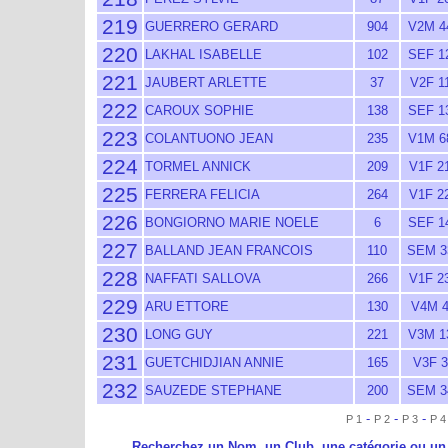
219
GUERRERO GERARD
904
V2M 4
220
LAKHAL ISABELLE
102
SEF 1
221
JAUBERT ARLETTE
37
V2F 1
222
CAROUX SOPHIE
138
SEF 1
223
COLANTUONO JEAN
235
V1M 6
224
TORMEL ANNICK
209
V1F 2
225
FERRERA FELICIA
264
V1F 2
226
BONGIORNO MARIE NOELE
6
SEF 1
227
BALLAND JEAN FRANCOIS
110
SEM 3
228
NAFFATI SALLOVA
266
V1F 2
229
ARU ETTORE
130
V4M 
230
LONG GUY
221
V3M 1
231
GUETCHIDJIAN ANNIE
165
V3F 3
232
SAUZEDE STEPHANE
200
SEM 3
-
-
-
P 1
P 2
P 3
P 4
Recherchez un Nom, un Club, une catégorie ou un