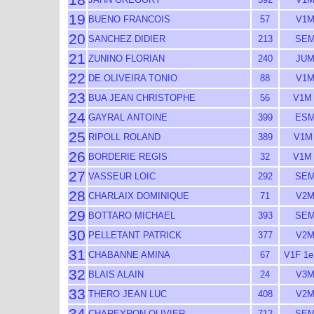
19
BUENO FRANCOIS
57
V1M
20
SANCHEZ DIDIER
213
SEM
21
ZUNINO FLORIAN
240
JUM
22
DE.OLIVEIRA TONIO
88
V1M
23
BUA JEAN CHRISTOPHE
56
V1M 
24
GAYRAL ANTOINE
399
ESM
25
RIPOLL ROLAND
389
V1M 
26
BORDERIE REGIS
32
V1M 
27
VASSEUR LOIC
292
SEM
28
CHARLAIX DOMINIQUE
71
V2M
29
BOTTARO MICHAEL
393
SEM
30
PELLETANT PATRICK
377
V2M
31
CHABANNE AMINA
67
V1F 1e
32
BLAIS ALAIN
24
V3M
33
THERO JEAN LUC
408
V2M
34
CHAREYRON OLIVIER
712
SEM