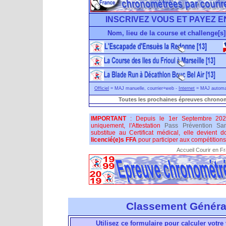
INSCRIVEZ VOUS ET PAYEZ E
Nom, lieu de la course et challenge[s]
Officiel
= MAJ manuelle, courrier+web -
Internet
= MAJ automati
Toutes les prochaines épreuves chronom
IMPORTANT
: Depuis le 1er Septembre 202
uniquement, l'Attestation
Pass Prévention San
substitue au Certificat médical, elle devient 
licencié(e)s FFA
pour participer aux compétitions 
Accueil Courir en F
Classement Généra
Utilisez ce formulaire pour calculer votre 