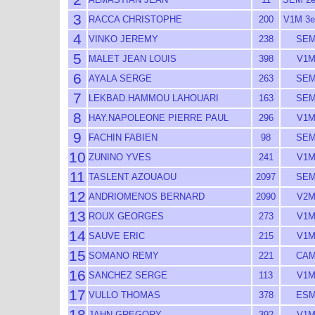
3
RACCA CHRISTOPHE
200
V1M 3
4
VINKO JEREMY
238
SEM
5
MALET JEAN LOUIS
398
V1M
6
AYALA SERGE
263
SEM
7
LEKBAD.HAMMOU LAHOUARI
163
SEM
8
HAY.NAPOLEONE PIERRE PAUL
296
V1M
9
FACHIN FABIEN
98
SEM
10
ZUNINO YVES
241
V1M
11
TASLENT AZOUAOU
2097
SEM
12
ANDRIOMENOS BERNARD
2090
V2M
13
ROUX GEORGES
273
V1M
14
SAUVE ERIC
215
V1M
15
SOMANO REMY
221
CAM
16
SANCHEZ SERGE
113
V1M
17
VULLO THOMAS
378
ESM
18
JAHN GREGORY
392
V1M