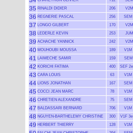
35
RINALDI DIDIER
206
V2M
36
REGNERIE PASCAL
256
SEM
37
LONGO GILBERT
170
V2M
38
LEDERLE KEVIN
253
JUM
39
ACHACHE YANNICK
242
V2M
40
MOUHOUBI MOUSSA
189
V1M 
41
LAIMECHE SAMIR
159
SEM
42
KORICHI FATIMA
400
SEF 2e
43
CARA LOUIS
63
V1M 
44
LIONS JONATHAN
167
SEM
45
COCCI JEAN MARC
78
V1M 
46
CHRETIEN ALEXANDRE
75
SEM
47
BALDASSARI BERNARD
706
V1M 
48
NGUYEN-BARTHELEMY CHRISTINE
300
V1F 3e
49
HERBERT THIERRY
128
V1M 
50
FALCHI JEAN-CHRISTOPHE
294
SEM