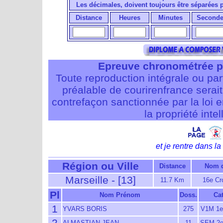
Les décimales, doivent toujours être séparées
Distance
Heures
Minutes
Seconde
Epreuve chronométrée p
Toute reproduction intégrale ou pa
préalable de courirenfrance serait i
contrefaçon sanctionnée par la loi 
la propriété intel
et je rentre dans la 
Région ou Ville
Distance
Nom d
Marseille - [13]
11.7 Km
16e Cro
Pl
Nom Prénom
Doss.
Cat
1
YVARS BORIS
275
V1M 1
2
ALMASTIAN JEAN
11
SEM 2