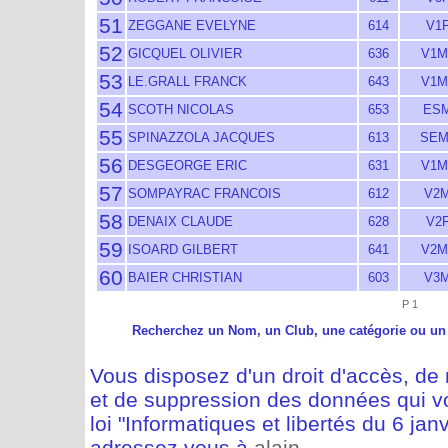
51
ZEGGANE EVELYNE
614
V1F
52
GICQUEL OLIVIER
636
V1M
53
LE.GRALL FRANCK
643
V1M
54
SCOTH NICOLAS
653
ESM
55
SPINAZZOLA JACQUES
613
SEM
56
DESGEORGE ERIC
631
V1M
57
SOMPAYRAC FRANCOIS
612
V2M
58
DENAIX CLAUDE
628
V2F
59
ISOARD GILBERT
641
V2M
60
BAIER CHRISTIAN
603
V3M
P 1
Recherchez un Nom, un Club, une catégorie ou un
Vous disposez d'un droit d'accès, de m
et de suppression des données qui vo
loi "Informatiques et libertés du 6 jan
adressez vous à
alain