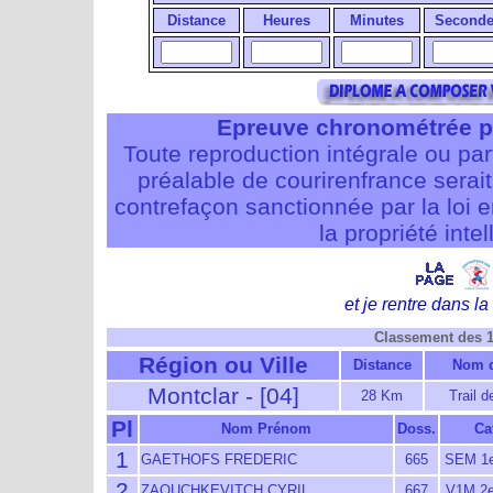
Distance
Heures
Minutes
Seconde
Epreuve chronométrée p
Toute reproduction intégrale ou pa
préalable de courirenfrance serait i
contrefaçon sanctionnée par la loi 
la propriété intel
et je rentre dans la 
Classement des 
Région ou Ville
Distance
Nom d
Montclar - [04]
28 Km
Trail 
Pl
Nom Prénom
Doss.
Ca
1
GAETHOFS FREDERIC
665
SEM 1
2
ZAOUCHKEVITCH CYRIL
667
V1M 2