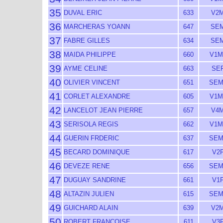
35
DUVAL ERIC
633
V2M
36
MARCHERAS YOANN
647
SEM
37
FABRE GILLES
634
SEM
38
MAIDA PHILIPPE
660
V1M
39
AYME CELINE
663
SEF
40
OLIVIER VINCENT
651
SEM
41
CORLET ALEXANDRE
605
V1M
42
LANCELOT JEAN PIERRE
657
V4M
43
SERISOLA REGIS
662
V1M
44
GUERIN FRDERIC
637
SEM
45
BECARD DOMINIQUE
617
V2F
46
DEVEZE RENE
656
SEM
47
DUGUAY SANDRINE
661
V1F
48
ALTAZIN JULIEN
615
SEM
49
GUICHARD ALAIN
639
V2M
50
ROBERT FRANCOISE
611
V3F