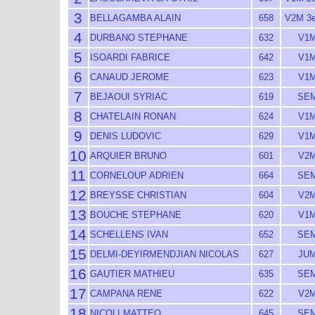
3
BELLAGAMBA ALAIN
658
V2M 3
4
DURBANO STEPHANE
632
V1M
5
ISOARDI FABRICE
642
V1M
6
CANAUD JEROME
623
V1M
7
BEJAOUI SYRIAC
619
SEM
8
CHATELAIN RONAN
624
V1M
9
DENIS LUDOVIC
629
V1M
10
ARQUIER BRUNO
601
V2M
11
CORNELOUP ADRIEN
664
SEM
12
BREYSSE CHRISTIAN
604
V2M
13
BOUCHE STEPHANE
620
V1M
14
SCHELLENS IVAN
652
SEM
15
DELMI-DEYIRMENDJIAN NICOLAS
627
JUM
16
GAUTIER MATHIEU
635
SEM
17
CAMPANA RENE
622
V2M
18
NICOLI MATTEO
645
SEM