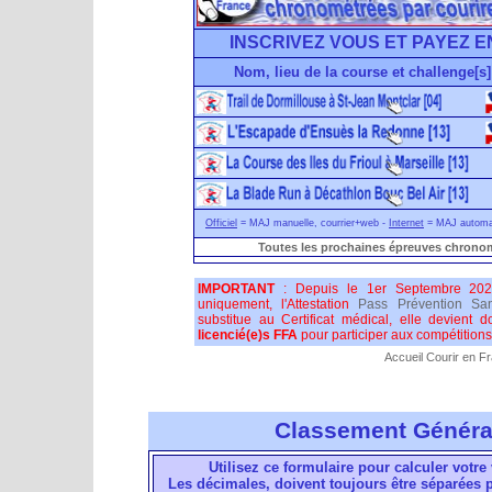
INSCRIVEZ VOUS ET PAYEZ E
Nom, lieu de la course et challenge[s]
Officiel
= MAJ manuelle, courrier+web -
Internet
= MAJ automati
Toutes les prochaines épreuves chronom
IMPORTANT
: Depuis le 1er Septembre 202
uniquement, l'Attestation
Pass Prévention San
substitue au Certificat médical, elle devient 
licencié(e)s FFA
pour participer aux compétitions 
Accueil Courir en F
Classement Généra
Utilisez ce formulaire pour calculer votre 
Les décimales, doivent toujours être séparées