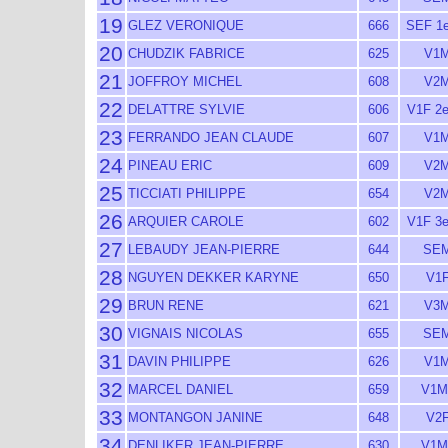
19
GLEZ VERONIQUE
666
SEF 1
20
CHUDZIK FABRICE
625
V1M
21
JOFFROY MICHEL
608
V2M
22
DELATTRE SYLVIE
606
V1F 2
23
FERRANDO JEAN CLAUDE
607
V1M
24
PINEAU ERIC
609
V2M
25
TICCIATI PHILIPPE
654
V2M
26
ARQUIER CAROLE
602
V1F 3
27
LEBAUDY JEAN-PIERRE
644
SEM
28
NGUYEN DEKKER KARYNE
650
V1F
29
BRUN RENE
621
V3M
30
VIGNAIS NICOLAS
655
SEM
31
DAVIN PHILIPPE
626
V1M
32
MARCEL DANIEL
659
V1M
33
MONTANGON JANINE
648
V2F
34
DENLIKER JEAN-PIERRE
630
V1M