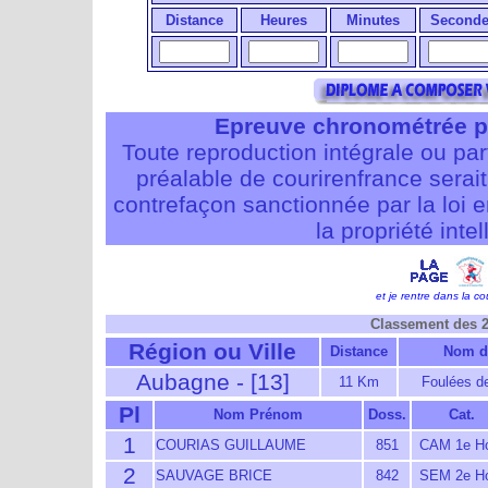
Distance
Heures
Minutes
Seconde
Epreuve chronométrée p
Toute reproduction intégrale ou pa
préalable de courirenfrance serait i
contrefaçon sanctionnée par la loi 
la propriété intel
et je rentre dans la cou
Classement des 
Région ou Ville
Distance
Nom d
Aubagne - [13]
11 Km
Foulées de
Pl
Nom Prénom
Doss.
Cat.
1
COURIAS GUILLAUME
851
CAM 1e H
2
SAUVAGE BRICE
842
SEM 2e H