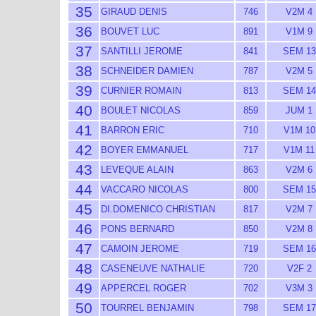
35
GIRAUD DENIS
746
V2M 4
36
BOUVET LUC
891
V1M 9
37
SANTILLI JEROME
841
SEM 13
38
SCHNEIDER DAMIEN
787
V2M 5
39
CURNIER ROMAIN
813
SEM 14
40
BOULET NICOLAS
859
JUM 1
41
BARRON ERIC
710
V1M 10
42
BOYER EMMANUEL
717
V1M 11
43
LEVEQUE ALAIN
863
V2M 6
44
VACCARO NICOLAS
800
SEM 15
45
DI.DOMENICO CHRISTIAN
817
V2M 7
46
PONS BERNARD
850
V2M 8
47
CAMOIN JEROME
719
SEM 16
48
CASENEUVE NATHALIE
720
V2F 2
49
APPERCEL ROGER
702
V3M 3
50
TOURREL BENJAMIN
798
SEM 17