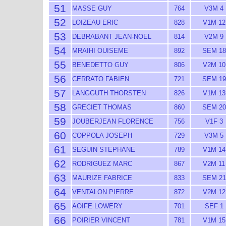
51
MASSE GUY
764
V3M 4
52
LOIZEAU ERIC
828
V1M 12
53
DEBRABANT JEAN-NOEL
814
V2M 9
54
MRAIHI OUISEME
892
SEM 18
55
BENEDETTO GUY
806
V2M 10
56
CERRATO FABIEN
721
SEM 19
57
LANGGUTH THORSTEN
826
V1M 13
58
GRECIET THOMAS
860
SEM 20
59
JOUBERJEAN FLORENCE
756
V1F 3
60
COPPOLA JOSEPH
729
V3M 5
61
SEGUIN STEPHANE
789
V1M 14
62
RODRIGUEZ MARC
867
V2M 11
63
MAURIZE FABRICE
833
SEM 21
64
VENTALON PIERRE
872
V2M 12
65
AOIFE LOWERY
701
SEF 1
66
POIRIER VINCENT
781
V1M 15