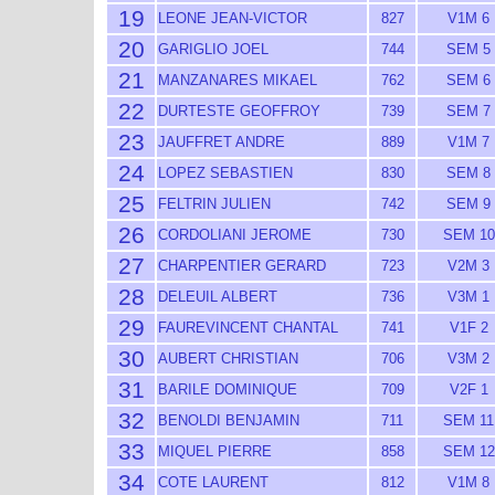
19
LEONE JEAN-VICTOR
827
V1M 6
20
GARIGLIO JOEL
744
SEM 5
21
MANZANARES MIKAEL
762
SEM 6
22
DURTESTE GEOFFROY
739
SEM 7
23
JAUFFRET ANDRE
889
V1M 7
24
LOPEZ SEBASTIEN
830
SEM 8
25
FELTRIN JULIEN
742
SEM 9
26
CORDOLIANI JEROME
730
SEM 10
27
CHARPENTIER GERARD
723
V2M 3
28
DELEUIL ALBERT
736
V3M 1
29
FAUREVINCENT CHANTAL
741
V1F 2
30
AUBERT CHRISTIAN
706
V3M 2
31
BARILE DOMINIQUE
709
V2F 1
32
BENOLDI BENJAMIN
711
SEM 11
33
MIQUEL PIERRE
858
SEM 12
34
COTE LAURENT
812
V1M 8