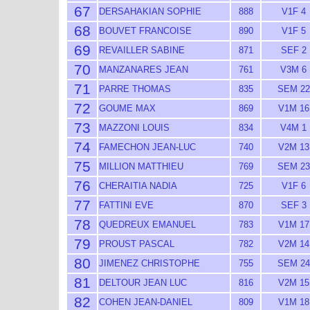
67
DERSAHAKIAN SOPHIE
888
V1F 4
68
BOUVET FRANCOISE
890
V1F 5
69
REVAILLER SABINE
871
SEF 2
70
MANZANARES JEAN
761
V3M 6
71
PARRE THOMAS
835
SEM 22
72
GOUME MAX
869
V1M 16
73
MAZZONI LOUIS
834
V4M 1
74
FAMECHON JEAN-LUC
740
V2M 13
75
MILLION MATTHIEU
769
SEM 23
76
CHERAITIA NADIA
725
V1F 6
77
FATTINI EVE
870
SEF 3
78
QUEDREUX EMANUEL
783
V1M 17
79
PROUST PASCAL
782
V2M 14
80
JIMENEZ CHRISTOPHE
755
SEM 24
81
DELTOUR JEAN LUC
816
V2M 15
82
COHEN JEAN-DANIEL
809
V1M 18