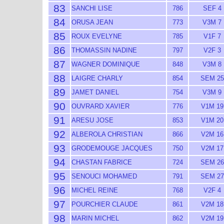
83
SANCHI LISE
786
SEF 4
84
ORUSA JEAN
773
V3M 7
85
ROUX EVELYNE
785
V1F 7
86
THOMASSIN NADINE
797
V2F 3
87
WAGNER DOMINIQUE
848
V3M 8
88
LAIGRE CHARLY
854
SEM 25
89
JAMET DANIEL
754
V3M 9
90
OUVRARD XAVIER
776
V1M 19
91
ARESU JOSE
853
V1M 20
92
ALBEROLA CHRISTIAN
866
V2M 16
93
GRODEMOUGE JACQUES
750
V2M 17
94
CHASTAN FABRICE
724
SEM 26
95
SENOUCI MOHAMED
791
SEM 27
96
MICHEL REINE
768
V2F 4
97
POURCHIER CLAUDE
861
V2M 18
98
MARIN MICHEL
862
V2M 19