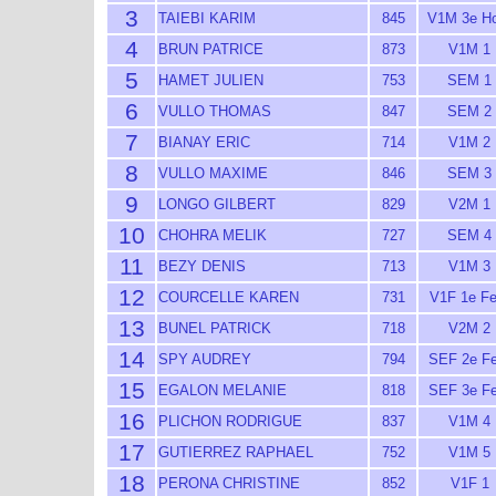
3
TAIEBI KARIM
845
V1M 3e H
4
BRUN PATRICE
873
V1M 1
5
HAMET JULIEN
753
SEM 1
6
VULLO THOMAS
847
SEM 2
7
BIANAY ERIC
714
V1M 2
8
VULLO MAXIME
846
SEM 3
9
LONGO GILBERT
829
V2M 1
10
CHOHRA MELIK
727
SEM 4
11
BEZY DENIS
713
V1M 3
12
COURCELLE KAREN
731
V1F 1e F
13
BUNEL PATRICK
718
V2M 2
14
SPY AUDREY
794
SEF 2e F
15
EGALON MELANIE
818
SEF 3e F
16
PLICHON RODRIGUE
837
V1M 4
17
GUTIERREZ RAPHAEL
752
V1M 5
18
PERONA CHRISTINE
852
V1F 1