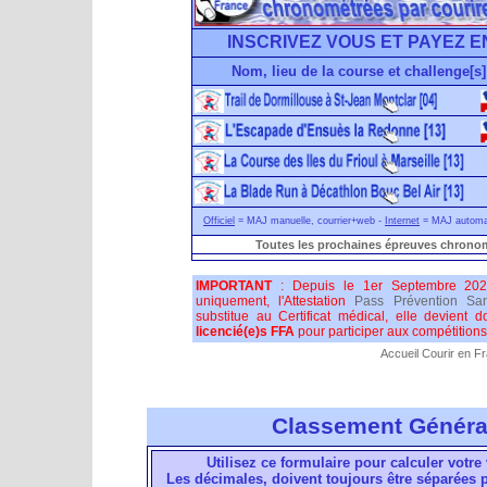
INSCRIVEZ VOUS ET PAYEZ E
Nom, lieu de la course et challenge[s]
Officiel
= MAJ manuelle, courrier+web -
Internet
= MAJ automati
Toutes les prochaines épreuves chronom
IMPORTANT
: Depuis le 1er Septembre 202
uniquement, l'Attestation
Pass Prévention San
substitue au Certificat médical, elle devient 
licencié(e)s FFA
pour participer aux compétitions 
Accueil Courir en F
Classement Généra
Utilisez ce formulaire pour calculer votre 
Les décimales, doivent toujours être séparées