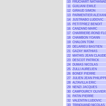
10
FRUCHART NATHANA
11
GUILIANI EMILE
12
GIRAUD SIMON
13
PARMENTIER ALEXAN
14
JUSTRABO LUDOVIC
15
PETITPREZ BENOIT
16
CANZANO MARC
17
CHARRIERE-ROND FL
18
CHAMBON YOANN
19
CHALOIN TOM
20
DELARIEU BASTIEN
21
GAZAY MATHIAS
22
MATHIS JEAN CLAUD
23
DESCOT PATRICK
24
DUMAS NICOLAS
25
ZULLI AURELIEN
26
BONEF PIERRE
27
JULIEN JEAN PHILIPP
28
ALTAVILLA ERIC
29
NENZI JACQUES
30
CAMPOURCY OLIVIER
31
PATIN PIERRE
32
VALENTIN LUDOVIC
33
TRINQUAND NICOLAS