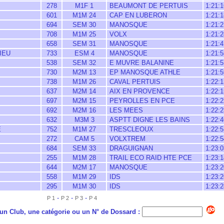
278
M1F 1
BEAUMONT DE PERTUIS
1:21:1
601
M1M 24
CAP EN LUBERON
1:21:1
694
SEM 30
MANOSQUE
1:21:2
708
M1M 25
VOLX
1:21:2
658
SEM 31
MANOSQUE
1:21:4
IEU
733
ESM 4
MANOSQUE
1:21:5
538
SEM 32
E MUVRE BALANINE
1:21:5
730
M2M 13
EP MANOSQUE ATHLE
1:21:5
738
M1M 26
CAVAL PERTUIS
1:22:1
637
M2M 14
AIX EN PROVENCE
1:22:1
697
M2M 15
PEYROLLES EN PCE
1:22:2
692
M2M 16
LES MEES
1:22:2
632
M3M 3
ASPTT DIGNE LES BAINS
1:22:4
E
752
M1M 27
TRESCLEOUX
1:22:5
272
CAM 5
VOLXTREM
1:22:5
684
SEM 33
DRAGUIGNAN
1:23:0
255
M1M 28
TRAIL ECO RAID HTE PCE
1:23:1
644
M2M 17
MANOSQUE
1:23:2
558
M1M 29
IDS
1:23:2
295
M1M 30
IDS
1:23:2
-
-
-
P 1
P 2
P 3
P 4
n Club, une catégorie ou un N° de Dossard :