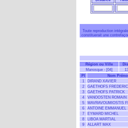
Toute reproduction intégrale
constituerait une contrefaçon
Région ou Ville
Di
Manosque - [04]
1
Pl
Nom Prén
1
DIRAND XAVIER
2
GAETHOFS FREDERIC
3
GAETHOFS PATRICK
4
VANOOSTEN ROMAIN
5
MAVRAVOUMIOSTIS F
6
ANTOINE EMMANUEL
7
EYMARD MICHEL
8
LIBOA MARTIAL
9
ALLART MAX