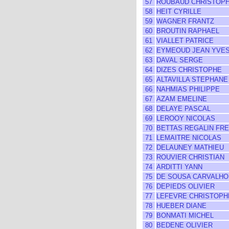
57
ROUBAUD CHRISTOP
58
HEIT CYRILLE
59
WAGNER FRANTZ
60
BROUTIN RAPHAEL
61
VIALLET PATRICE
62
EYMEOUD JEAN YVE
63
DAVAL SERGE
64
DIZES CHRISTOPHE
65
ALTAVILLA STEPHANE
66
NAHMIAS PHILIPPE
67
AZAM EMELINE
68
DELAYE PASCAL
69
LEROOY NICOLAS
70
BETTAS REGALIN FR
71
LEMAITRE NICOLAS
72
DELAUNEY MATHIEU
73
ROUVIER CHRISTIAN
74
ARDITTI YANN
75
DE SOUSA CARVALHO
76
DEPIEDS OLIVIER
77
LEFEVRE CHRISTOPH
78
HUEBER DIANE
79
BONMATI MICHEL
80
BEDENE OLIVIER