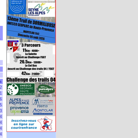
.
s
2
1
6
5
3
4
4
4
4