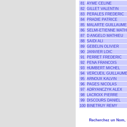
81
AYME CELINE
82
GILLET VALENTIN
83
PERALES FREDERIC
84
PRADIE PATRICE
85
MALARTE GUILLAUME
86
SELMI-ETIENNE MATH
87
D ANGELO MATHIEU
88
SAIDI ALI
89
GEBELIN OLIVIER
90
JANVIER LOIC
91
PERRET FREDERIC
92
PENA FRANCOIS
93
HUMBERT MICHEL
94
VERCUEIL GUILLAUM
95
ARNOUX KALVIN
96
PAGES NICOLAS
97
ADRYANCZYK ALEX
98
LACROIX PIERRE
99
DISCOURS DANIEL
100
BINETRUY REMY
Recherchez un Nom, u