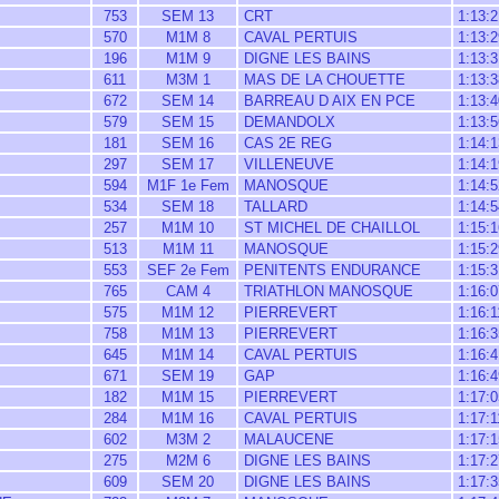
753
SEM 13
CRT
1:13:2
570
M1M 8
CAVAL PERTUIS
1:13:2
196
M1M 9
DIGNE LES BAINS
1:13:3
611
M3M 1
MAS DE LA CHOUETTE
1:13:3
672
SEM 14
BARREAU D AIX EN PCE
1:13:4
579
SEM 15
DEMANDOLX
1:13:5
181
SEM 16
CAS 2E REG
1:14:1
297
SEM 17
VILLENEUVE
1:14:1
594
M1F 1e Fem
MANOSQUE
1:14:5
534
SEM 18
TALLARD
1:14:5
257
M1M 10
ST MICHEL DE CHAILLOL
1:15:1
513
M1M 11
MANOSQUE
1:15:2
553
SEF 2e Fem
PENITENTS ENDURANCE
1:15:3
765
CAM 4
TRIATHLON MANOSQUE
1:16:0
575
M1M 12
PIERREVERT
1:16:1
758
M1M 13
PIERREVERT
1:16:3
645
M1M 14
CAVAL PERTUIS
1:16:4
671
SEM 19
GAP
1:16:4
182
M1M 15
PIERREVERT
1:17:0
284
M1M 16
CAVAL PERTUIS
1:17:1
602
M3M 2
MALAUCENE
1:17:1
275
M2M 6
DIGNE LES BAINS
1:17:2
609
SEM 20
DIGNE LES BAINS
1:17:3