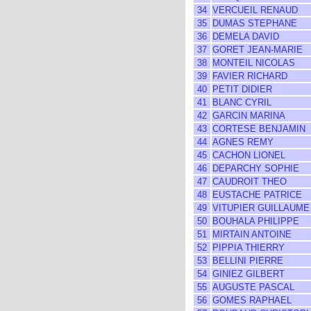
34
VERCUEIL RENAUD
35
DUMAS STEPHANE
36
DEMELA DAVID
37
GORET JEAN-MARIE
38
MONTEIL NICOLAS
39
FAVIER RICHARD
40
PETIT DIDIER
41
BLANC CYRIL
42
GARCIN MARINA
43
CORTESE BENJAMIN
44
AGNES REMY
45
CACHON LIONEL
46
DEPARCHY SOPHIE
47
CAUDROIT THEO
48
EUSTACHE PATRICE
49
VITUPIER GUILLAUME
50
BOUHALA PHILIPPE
51
MIRTAIN ANTOINE
52
PIPPIA THIERRY
53
BELLINI PIERRE
54
GINIEZ GILBERT
55
AUGUSTE PASCAL
56
GOMES RAPHAEL