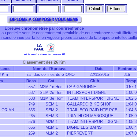
Epreuve chronométrée par courirenfrance
 ou partielle sans le consentement préalable de courirenfrance serait illicite et
 sanctionnée par la loi en vigueur propre au code de la propriété intellectuelle
et je rentre dans la course !!!
Classement des 26 Km
stance
Nom de l'Epreuve
Date
Rentrants
3 Km
Trail des collines de GIONO
22/11/2015
316
om
Doss.
Cat.
Club
Temp
557
M2M 1e Hom
CAP GARONNE
0:57:1
587
SEM 2e Hom
INTERSPORT DIGNE
1:00:0
588
M1M 3e Hom
TEAM INTERSPORT DIGNE
1:02:5
749
SEM 1
GALLARDO BIKE SHOP
1:04:0
LORIAN
665
SEM 2
TRAIL ECO RAID HTE PCE
1:04:3
265
SEM 3
TRIATHLON MANOSQUE
1:05:0
576
M2M 1
TEAM INTERSPORT DIGNE
1:05:3
655
M1M 1
DIGNE LES BAINS
1:06:4
259
M1M 2
PIERREVERT
1:07:0