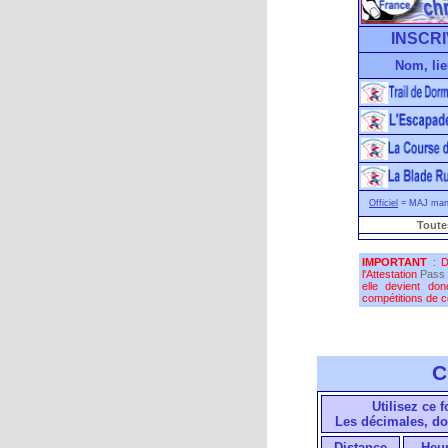
INSCRI
Nom, lie
Officiel
= MAJ manu
Toute
IMPORTANT
: D
l'Attestation
Pass 
elle devient do
compétitions de co
C
Utilisez ce 
Les décimales, do
Distance
Heu