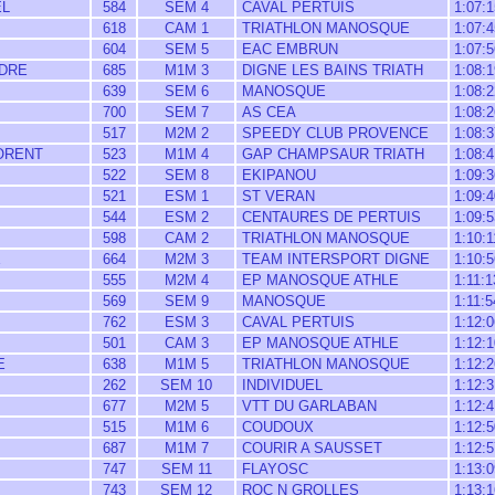
EL
584
SEM 4
CAVAL PERTUIS
1:07:1
618
CAM 1
TRIATHLON MANOSQUE
1:07:4
604
SEM 5
EAC EMBRUN
1:07:5
DRE
685
M1M 3
DIGNE LES BAINS TRIATH
1:08:1
639
SEM 6
MANOSQUE
1:08:2
700
SEM 7
AS CEA
1:08:2
517
M2M 2
SPEEDY CLUB PROVENCE
1:08:3
ORENT
523
M1M 4
GAP CHAMPSAUR TRIATH
1:08:4
522
SEM 8
EKIPANOU
1:09:3
521
ESM 1
ST VERAN
1:09:4
544
ESM 2
CENTAURES DE PERTUIS
1:09:5
598
CAM 2
TRIATHLON MANOSQUE
1:10:1
E
664
M2M 3
TEAM INTERSPORT DIGNE
1:10:5
555
M2M 4
EP MANOSQUE ATHLE
1:11:1
569
SEM 9
MANOSQUE
1:11:5
762
ESM 3
CAVAL PERTUIS
1:12:0
501
CAM 3
EP MANOSQUE ATHLE
1:12:1
E
638
M1M 5
TRIATHLON MANOSQUE
1:12:2
262
SEM 10
INDIVIDUEL
1:12:3
677
M2M 5
VTT DU GARLABAN
1:12:4
515
M1M 6
COUDOUX
1:12:5
687
M1M 7
COURIR A SAUSSET
1:12:5
747
SEM 11
FLAYOSC
1:13:0
743
SEM 12
ROC N GROLLES
1:13:1