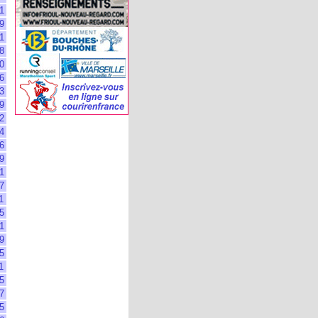
1
9
1
8
0
6
3
9
2
4
6
9
1
7
1
5
1
9
5
1
5
7
5