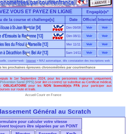
VEZ VOUS ET PAYEZ EN LIGNE
Engagé(e)s*
u de la course et challenge[s]
Date
Officiel
Internet
Dim 09/08
Dim 08/11
Mer 11/11
Sam 14/11
elle, courrier+web -
Internet
= MAJ automatique, dès constatation des inscriptions web
s les prochaines épreuves chronométrées par courirenfrance
epuis le 1er Septembre 2024, pour les personnes majeures uniquement,
Prévention Santé [PPS]
(voir lien ci-contre)
se substitue au Certificat médical,
nc
OBLIGATOIRE
pour les
NON licencié(e)s FFA
pour participer aux
urses sur route et trails.
Accueil Courir en France
lassement Général au Scratch
formulaire pour calculer votre vitesse
ivent toujours être séparées par un POINT
res
Minutes
Secondes
Km/h