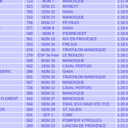
HE
723
M2M 7
MANOSQUE
1:17:4
623
SEM 21
MONEXT
1:17:4
760
SEM 22
GHAA
1:18:0
510
SEM 23
MANOSQUE
1:18:2
756
M1M 17
PEYRUIS
1:18:3
S
577
M2M 8
GHAA
1:18:4
540
M2M 9
PIERREVERT
1:18:4
561
M2M 10
AIX EN PROVENCE
1:18:4
263
SEM 24
FREJUS
1:18:5
674
M1M 18
TRIATHLON MANOSQUE
1:19:0
279
ESF 3e Fem
LE BOULOU
1:19:1
549
M1M 19
MANOSQUE
1:19:1
652
SEM 25
CAVAL PERTUIS
1:19:3
EDERIC
288
M2M 11
GHAA
1:19:5
651
SEM 26
TRIATHLON MANOSQUE
1:19:5
547
M1M 20
MANOSQUE
1:20:1
726
M2M 12
CAVAL PERTUIS
1:20:2
268
M1M 21
MANOSQUE
1:20:3
 FLORENT
542
SEM 27
MANOSQUE
1:20:4
554
SEM 28
TRAIL ECO RAID HTE PCE
1:20:4
ER
650
SEM 29
ST JULIEN
1:20:5
631
SEF 1
COBF
1:20:5
502
M1M 22
POMPIER VITROLLES
1:21:0
283
M1M 23
LANCON DE PROVENCE
1:21:1