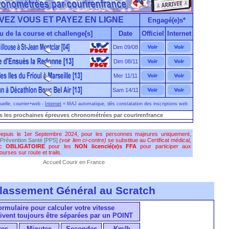
VEZ VOUS ET PAYEZ EN LIGNE
Engagé(e)s*
u de la course et challenge[s]
Date
Officiel
Internet
Dim 09/08
Dim 08/11
Mer 11/11
Sam 14/11
elle, courrier+web -
Internet
= MAJ automatique, dès constatation des inscriptions web
s les prochaines épreuves chronométrées par courirenfrance
epuis le 1er Septembre 2024, pour les personnes majeures uniquement,
Prévention Santé [PPS]
(voir lien ci-contre)
se substitue au Certificat médical,
nc
OBLIGATOIRE
pour les
NON licencié(e)s FFA
pour participer aux
urses sur route et trails.
Accueil Courir en France
lassement Général au Scratch
formulaire pour calculer votre vitesse
ivent toujours être séparées par un POINT
res
Minutes
Secondes
Km/h