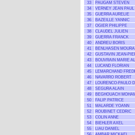
33
PAUGAM STEVEN
34
VERNEY JEAN PAUL
35
GUERRA AURELIE
36
BAZEILLE YANNIC
37
OGIER PHILIPPE
38
CLAUDEL JULIEN
39
GUERRA FRANCK
40
ANDREU BORIS
41
BENLHASEN MOURA
42
GUSTAVIN JEAN-PI
43
BOUVRAIN MARIE A
44
LUCAND FLORIAN
45
LEMARCHAND FRED
46
NAVARRO ROBERT
47
LOURENCO-PAULO D
48
SEGURA ALAIN
49
BEGHOUACH MOHA
50
FALIP PATRICE
51
MALARDE YOANN
52
ROUBINET CEDRIC
53
COLIN ANNE
54
BIEHLER AXEL
55
LIAU DANIEL
56
AMBAR MICKAEL