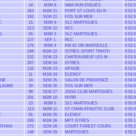
14
M2M 8
NWA RUN ENSUES
0:52:5
263
M1M 21
PORT ST LOUIS DU R
0:52:5
N
192
SEM 21
FOS SUR MER
0:52:5
C
15
M2M 9
SLC MARTIGUES
0:52:5
213
SEM 22
RCC
0:53:0
S
55
M3M 3
SLC MARTIGUES
0:53:0
227
SEF 1
RCC
0:53:1
176
M3M 4
KM 42 195 MARSEILLE
0:53:1
248
M1M 22
ISTRES SPORT TRIATH
0:53:1
232
SEM 23
CHATEAUNEUF LES M
0:53:3
267
SEM 24
ISTRES
0:53:5
132
M1M 23
APSIDE
0:53:5
11
M1M 24
ELENGY
0:54:0
ANE
24
SEM 25
SALON DE PROVENCE
0:54:0
LLAUME
30
SEM 26
FOS SUR MER
0:54:0
98
SEM 27
JOGG CLUB MARTIGUES
0:54:1
201
M2M 10
NYRR
0:55:0
23
M3M 5
SLC MARTIGUES
0:55:0
113
M2M 11
ST CHAM ATHLETIC CLUB
0:55:0
E
91
M1M 25
ELENGY
0:55:1
245
M1M 26
MPT ISTRES
0:55:1
ATHAN
272
SEM 28
COURT FOREST COURS
0:55:2
148
SEM 29
MARTIGUES
0:55:2