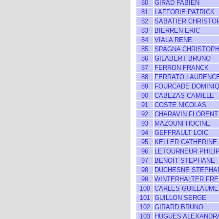
80
GIRAD FABIEN
81
LAFFORIE PATRICK
82
SABATIER CHRISTO
83
BIERREN ERIC
84
VIALA RENE
85
SPAGNA CHRISTOP
86
GILABERT BRUNO
87
FERRON FRANCK
88
FERRATO LAURENC
89
FOURCADE DOMINI
90
CABEZAS CAMILLE
91
COSTE NICOLAS
92
CHARAVIN FLORENT
93
MAZOUNI HOCINE
94
GEFFRAULT LOIC
95
KELLER CATHERINE
96
LETOURNEUR PHILI
97
BENOIT STEPHANE
98
DUCHESNE STEPHA
99
WINTERHALTER FRE
100
CARLES GUILLAUME
101
GUILLON SERGE
102
GIRARD BRUNO
103
HUGUES ALEXANDR