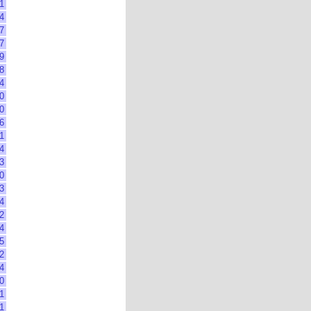
1
4
7
7
9
8
4
0
0
6
1
4
3
0
3
4
2
4
5
2
4
0
1
1