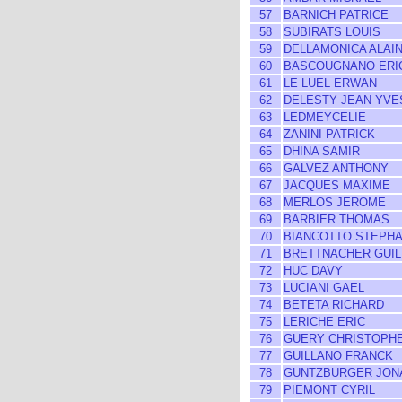
57
BARNICH PATRICE
58
SUBIRATS LOUIS
59
DELLAMONICA ALAI
60
BASCOUGNANO ERI
61
LE LUEL ERWAN
62
DELESTY JEAN YVE
63
LEDMEYCELIE
64
ZANINI PATRICK
65
DHINA SAMIR
66
GALVEZ ANTHONY
67
JACQUES MAXIME
68
MERLOS JEROME
69
BARBIER THOMAS
70
BIANCOTTO STEPH
71
BRETTNACHER GUI
72
HUC DAVY
73
LUCIANI GAEL
74
BETETA RICHARD
75
LERICHE ERIC
76
GUERY CHRISTOPH
77
GUILLANO FRANCK
78
GUNTZBURGER JON
79
PIEMONT CYRIL