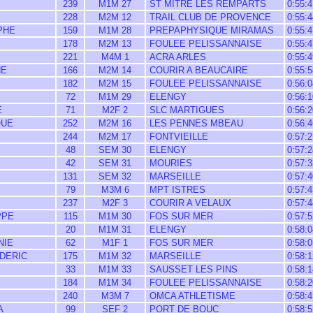
239
M1M 27
ST MITRE LES REMPARTS
0:55:4
228
M2M 12
TRAIL CLUB DE PROVENCE
0:55:4
PHE
159
M1M 28
PREPAPHYSIQUE MIRAMAS
0:55:4
178
M2M 13
FOULEE PELISSANNAISE
0:55:4
221
M4M 1
ACRA ARLES
0:55:4
HE
166
M2M 14
COURIR A BEAUCAIRE
0:55:5
182
M2M 15
FOULEE PELISSANNAISE
0:56:0
72
M1M 29
ELENGY
0:56:1
E
71
M2F 2
SLC MARTIGUES
0:56:2
QUE
252
M2M 16
LES PENNES MBEAU
0:56:4
244
M2M 17
FONTVIEILLE
0:57:2
48
SEM 30
ELENGY
0:57:2
42
SEM 31
MOURIES
0:57:3
131
SEM 32
MARSEILLE
0:57:4
79
M3M 6
MPT ISTRES
0:57:4
237
M2F 3
COURIR A VELAUX
0:57:4
PPE
115
M1M 30
FOS SUR MER
0:57:5
20
M1M 31
ELENGY
0:58:0
NIE
62
M1F 1
FOS SUR MER
0:58:0
DERIC
175
M1M 32
MARSEILLE
0:58:1
33
M1M 33
SAUSSET LES PINS
0:58:1
184
M1M 34
FOULEE PELISSANNAISE
0:58:2
240
M3M 7
OMCA ATHLETISME
0:58:4
A
99
SEF 2
PORT DE BOUC
0:58:5