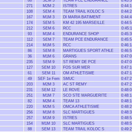
80
SEM 3
TEAM PCE ENDURANCE
0:43:5
271
M2M 2
ISTRES
0:44:1
108
SEM 4
TEAM TRAIL KOLOC S
0:44:2
167
M1M 3
DI MARIA BATIMENT
0:44:4
174
SEM 5
KM 42 195 MARSEILLE
0:44:5
212
SEM 6
RCC
0:45:1
93
M1M 4
ENDURANCE SHOP
0:45:3
112
SEM 7
TEAM PCE ENDURANCE
0:45:5
214
M1M 5
RCC
0:46:1
86
SEM 8
MARTIGUES SPORT ATHLE
0:46:5
36
M1M 6
GRANS
0:47:0
235
SEM 9
ST REMY DE PCE
0:47:0
127
SEM 10
FOS SUR MER
0:47:1
61
SEM 11
OM ATHLETISME
0:47:1
49
SEF 1e Fem
SMUC
0:47:2
203
M2M 3
AC ST REMY
0:47:2
231
SEM 12
LE ROVE
0:48:0
251
M1M 7
SCO STE MARGUERITE
0:48:1
82
M2M 4
TEAM 13
0:48:1
220
M2M 5
OMCA ATHLETISME
0:48:2
256
M1M 8
SLC MARTIGUES
0:48:3
257
M1M 9
ISTRES
0:48:5
154
M1M 10
SLC MARTIGUES
0:48:5
88
SEM 13
TEAM TRAIL KOLOC S
0:49:2