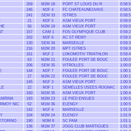
269
M2M 18
PORT ST LOUIS DU R
0:58:5
246
M2F 4
FC CHATEAUNEUVAIS
0:58:5
241
SEM 33
ISTRES
0:58:5
E
21
M2F 5
ASM VIEUX PORT
0:59:0
HE
56
M2M 19
ASM VIEUX PORT
0:59:0
NT
157
CAM 1
FOS OLYMPIQUE CLUB
0:59:2
202
M2F 6
AC ST REMY
0:59:3
130
SEM 34
MARSEILLE
0:59:3
216
M2M 20
MPT ISTRES
0:59:3
161
M1F 2
LOKOMOTIV TRIATHLON
0:59:4
63
M2M 21
FOULEE PORT DE BOUC
1:00:0
206
SEM 35
VITROLLES
1:00:0
E
144
M2F 7
FOULEE PORT DE BOUC
1:00:1
27
M2M 22
FOULEE PORT DE BOUC
1:00:1
145
M1F 3
ASM VIEUX PORT
1:00:3
LE
22
M3F 1
SEMELLES USEES ROGNAC
1:00:4
160
M1M 35
ASM VIEUX PORT
1:00:4
NIRINA
193
M2M 23
LE PIED ENSUES
1:00:5
RMOY NIC
52
M1M 36
ELENGY
1:00:5
142
M1F 4
MARSEILLE
1:01:0
RY
104
M2M 24
ELENGY
1:01:0
VITORINO
190
M3M 8
SC PAM
1:01:1
136
M1M 37
JOGG CLUB MARTIGUES
1:01:3