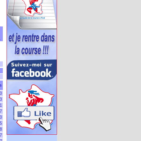
.
s
0
3
1
7
0
5
8
7