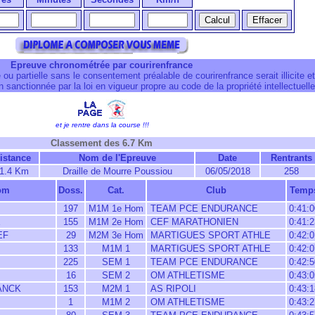
Epreuve chronométrée par courirenfrance
 ou partielle sans le consentement préalable de courirenfrance serait illicite et
 sanctionnée par la loi en vigueur propre au code de la propriété intellectuelle
et je rentre dans la course !!!
Classement des 6.7 Km
istance
Nom de l'Epreuve
Date
Rentrants
1.4 Km
Draille de Mourre Poussiou
06/05/2018
258
om
Doss.
Cat.
Club
Temp
197
M1M 1e Hom
TEAM PCE ENDURANCE
0:41:0
E
155
M1M 2e Hom
CEF MARATHONIEN
0:41:2
EF
29
M2M 3e Hom
MARTIGUES SPORT ATHLE
0:42:0
133
M1M 1
MARTIGUES SPORT ATHLE
0:42:0
225
SEM 1
TEAM PCE ENDURANCE
0:42:5
16
SEM 2
OM ATHLETISME
0:43:0
ANCK
153
M2M 1
AS RIPOLI
0:43:1
1
M1M 2
OM ATHLETISME
0:43:2