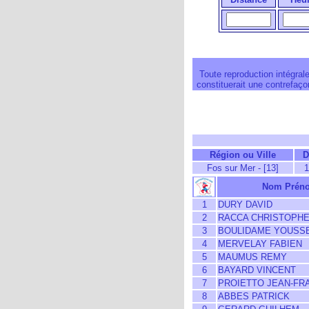
Toute reproduction intégrale
constituerait une contrefaçon
Région ou Ville
D
Fos sur Mer - [13]
1
Nom Prén
1
DURY DAVID
2
RACCA CHRISTOPH
3
BOULIDAME YOUSS
4
MERVELAY FABIEN
5
MAUMUS REMY
6
BAYARD VINCENT
7
PROIETTO JEAN-FR
8
ABBES PATRICK