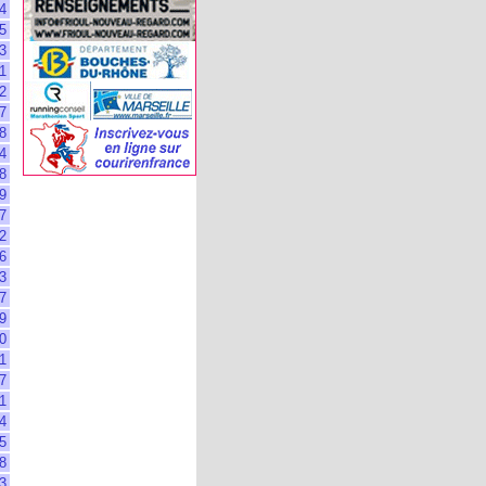
4
5
3
1
2
7
8
4
8
9
7
2
6
3
7
9
0
1
7
1
4
5
8
3