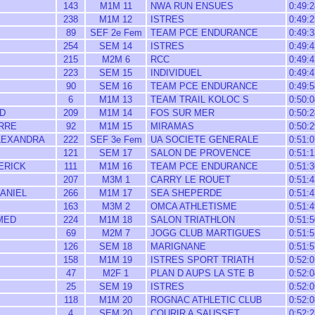
143
M1M 11
NWA RUN ENSUES
0:49:2
238
M1M 12
ISTRES
0:49:2
89
SEF 2e Fem
TEAM PCE ENDURANCE
0:49:3
254
SEM 14
ISTRES
0:49:4
215
M2M 6
RCC
0:49:4
223
SEM 15
INDIVIDUEL
0:49:4
90
SEM 16
TEAM PCE ENDURANCE
0:49:5
6
M1M 13
TEAM TRAIL KOLOC S
0:50:0
D
209
M1M 14
FOS SUR MER
0:50:2
ERRE
92
M1M 15
MIRAMAS
0:50:2
LEXANDRA
222
SEF 3e Fem
UA SOCIETE GENERALE
0:51:0
121
SEM 17
SALON DE PROVENCE
0:51:1
ERICK
111
M1M 16
TEAM PCE ENDURANCE
0:51:3
207
M3M 1
CARRY LE ROUET
0:51:4
ANIEL
266
M1M 17
SEA SHEPERDE
0:51:4
163
M3M 2
OMCA ATHLETISME
0:51:4
MED
224
M1M 18
SALON TRIATHLON
0:51:5
69
M2M 7
JOGG CLUB MARTIGUES
0:51:5
126
SEM 18
MARIGNANE
0:51:5
158
M1M 19
ISTRES SPORT TRIATH
0:52:0
47
M2F 1
PLAN D AUPS LA STE B
0:52:0
25
SEM 19
ISTRES
0:52:0
118
M1M 20
ROGNAC ATHLETIC CLUB
0:52:0
4
SEM 20
COURIR A SAUSSET
0:52:2