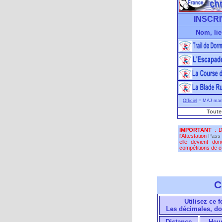
INSCRI
Nom, lie
Officiel
= MAJ manu
Toute
IMPORTANT
: D
l'Attestation
Pass 
elle devient do
compétitions de co
C
Utilisez ce 
Les décimales, do
Distance
Heu