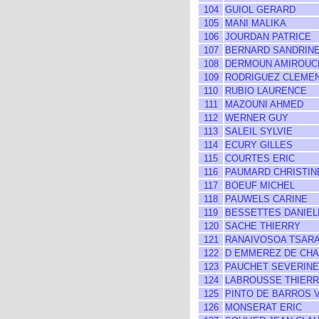
104
GUIOL GERARD
105
MANI MALIKA
106
JOURDAN PATRICE
107
BERNARD SANDRIN
108
DERMOUN AMIROUC
109
RODRIGUEZ CLEME
110
RUBIO LAURENCE
111
MAZOUNI AHMED
112
WERNER GUY
113
SALEIL SYLVIE
114
ECURY GILLES
115
COURTES ERIC
116
PAUMARD CHRISTIN
117
BOEUF MICHEL
118
PAUWELS CARINE
119
BESSETTES DANIEL
120
SACHE THIERRY
121
RANAIVOSOA TSARA
122
D EMMEREZ DE CHA
123
PAUCHET SEVERINE
124
LABROUSSE THIER
125
PINTO DE BARROS 
126
MONSERAT ERIC