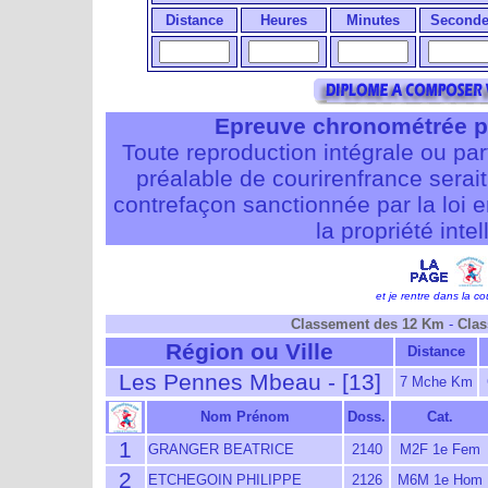
Distance
Heures
Minutes
Seconde
Epreuve chronométrée p
Toute reproduction intégrale ou pa
préalable de courirenfrance serait i
contrefaçon sanctionnée par la loi 
la propriété intel
et je rentre dans la cou
Classement des 12 Km
-
Clas
Région ou Ville
Distance
Les Pennes Mbeau - [13]
7 Mche Km
Nom Prénom
Doss.
Cat.
1
GRANGER BEATRICE
2140
M2F 1e Fem
2
ETCHEGOIN PHILIPPE
2126
M6M 1e Hom