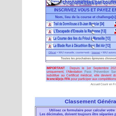
INSCRIVEZ VOUS ET PAYEZ E
Nom, lieu de la course et challenge[s]
Officiel
= MAJ manuelle, courrier+web -
Internet
= MAJ automati
Toutes les prochaines épreuves chronom
IMPORTANT
: Depuis le 1er Septembre 202
uniquement, l'Attestation
Pass Prévention San
substitue au Certificat médical, elle devient 
licencié(e)s FFA
pour participer aux compétitions 
Accueil Courir en F
Classement Généra
Utilisez ce formulaire pour calculer votre 
Les décimales, doivent toujours être séparées