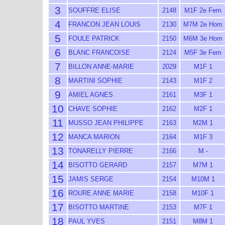
3
SOUFFRE ELISE
2148
M1F 2e Fem
4
FRANCON JEAN LOUIS
2130
M7M 2e Hom
5
FOULE PATRICK
2150
M6M 3e Hom
6
BLANC FRANCOISE
2124
M5F 3e Fem
7
BILLON ANNE-MARIE
2029
M1F 1
8
MARTINI SOPHIE
2143
M1F 2
9
AMIEL AGNES
2161
M3F 1
10
CHAVE SOPHIE
2162
M2F 1
11
MUSSO JEAN PHILIPPE
2163
M2M 1
12
MANCA MARION
2164
M1F 3
13
TONARELLY PIERRE
2166
M -
14
BISOTTO GERARD
2157
M7M 1
15
JAMIS SERGE
2154
M10M 1
16
ROURE ANNE MARIE
2158
M10F 1
17
BISOTTO MARTINE
2153
M7F 1
18
PAUL YVES
2151
M8M 1