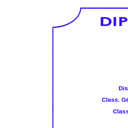
Dis
Class. Gé
Class