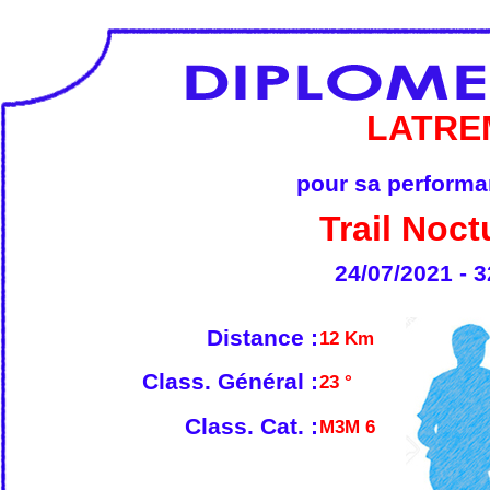
LATRE
pour sa performan
Trail Noct
24/07/2021 - 3
Distance :
12 Km
Class. Général :
23 °
Class. Cat. :
M3M 6