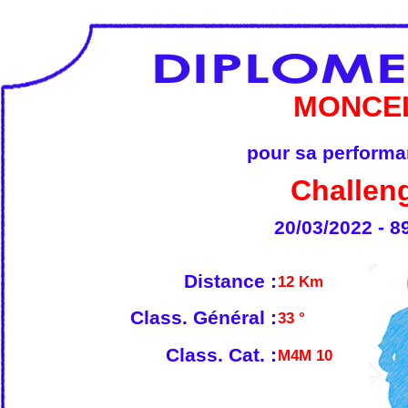
MONCEL
pour sa performan
Challen
20/03/2022 - 8
Distance :
12 Km
Class. Général :
33 °
Class. Cat. :
M4M 10