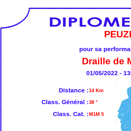
PEUZ
pour sa performan
Draille de
01/05/2022 - 13
Distance :
14 Km
Class. Général :
38 °
Class. Cat. :
M1M 5