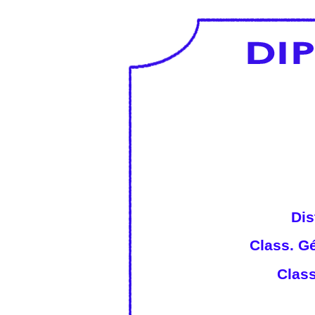
Dis
Class. Gé
Class