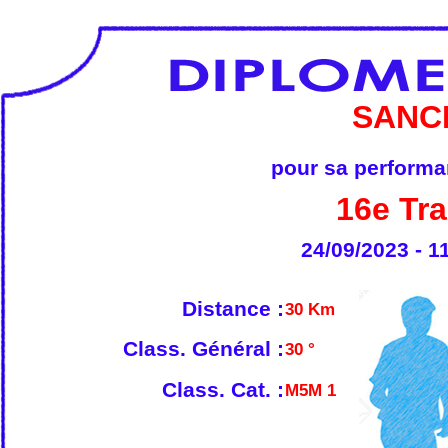
SANC
pour sa performan
16e Tra
24/09/2023 - 1
Distance :
30 Km
Class. Général :
30 °
Class. Cat. :
M5M 1