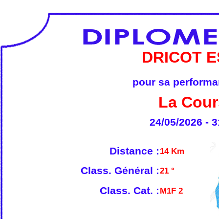
DRICOT 
pour sa performan
La Cour
24/05/2026 - 3
Distance :
14 Km
Class. Général :
21 °
Class. Cat. :
M1F 2