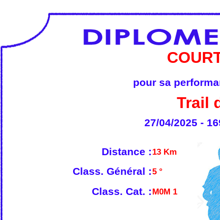
COURT
pour sa performan
Trail
27/04/2025 - 16
Distance :
13 Km
Class. Général :
5 °
Class. Cat. :
M0M 1