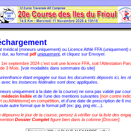
échargement
cat médical (mineurs uniquement) ou Licence Athlé FFA (uniquement)
e dur, au format
pdf
uniquement
, et cliquez sur Envoyer.
e 1er septembre 2024 c'est soit une licence FFA, soit l'Attestation Pa
 de 3 Mois.
[voir modalités dans sommaire du site]
urirenfrance étant engagée sur tous les documents déposés ici, les r
 avec les instances fédérales sont donc appliquées.
mineurs uniquement à la date de la course) ne sera pas validé par cou
 médecin lisible
et de l'une des mentions suivantes
[non contre indic
rt ou Athlétisme] en compétition
, et d'une date de prescription de 6 mo
oute autre format que le format pdf (ex: jpg, png etc...).
 dépourvu le jour de la course, pensez à vérifier sur la liste des eng
 mention
Dossier Complet
figure bien dans la colonne [Dossier].