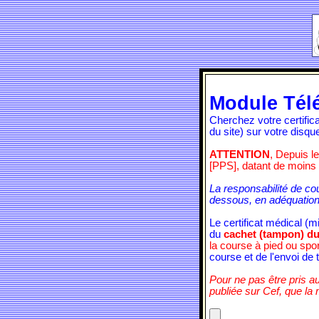
Module Tél
Cherchez votre certifi
du site) sur votre disqu
ATTENTION
, Depuis l
[PPS], datant de moins
La responsabilité de co
dessous, en adéquation
Le certificat médical (
du
cachet (tampon) du
la course à pied ou spo
course et de l'envoi de t
Pour ne pas être pris au
publiée sur Cef, que la