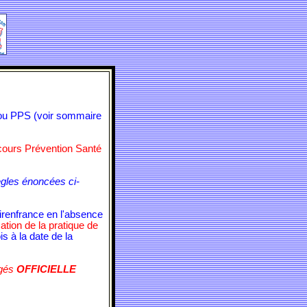
 ou PPS (voir sommaire
rcours Prévention Santé
ègles énoncées ci-
rirenfrance en l'absence
ation de la pratique de
is à la date de la
agés
OFFICIELLE