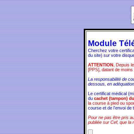
Module Tél
Cherchez votre certifi
du site) sur votre disqu
ATTENTION
, Depuis l
[PPS], datant de moins
La responsabilité de co
dessous, en adéquation
Le certificat médical (
du
cachet (tampon) du
la course à pied ou spo
course et de l'envoi de t
Pour ne pas être pris au
publiée sur Cef, que la