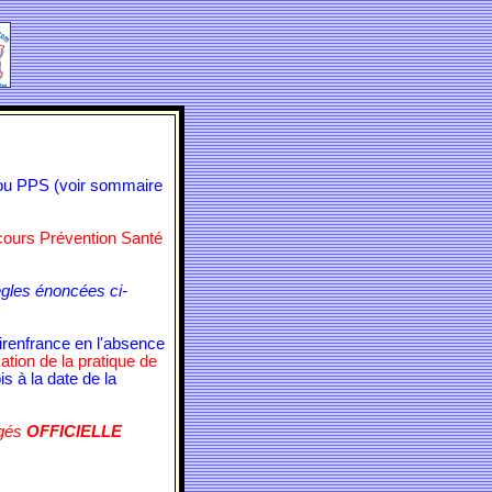
 ou PPS (voir sommaire
rcours Prévention Santé
ègles énoncées ci-
rirenfrance en l'absence
ation de la pratique de
is à la date de la
agés
OFFICIELLE