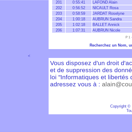
201
0:55:41
LAFOND Alain
202
0:56:52
NICAULT Rosa
203
0:58:59
JARDAT Roselyne
204
1:00:18
AUBRUN Sandra
205
1:02:18
BALLET Annick
206
1:07:31
AUBRUN Nicole
P 1
Recherchez un Nom, un
<
Vous disposez d'un droit d'ac
et de suppression des donnée
loi "Informatiques et libertés
adressez vous à :
alain@cou
Copyright © 
Tou