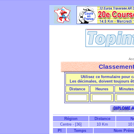
Acc
Classement
Utilisez ce formulaire pour c
Les décimales, doivent toujours ê
Distance
Heures
Minutes
Région
Distance
N
Centre - [36]
10 Km
10 
Pl
Temps
Nom Prén