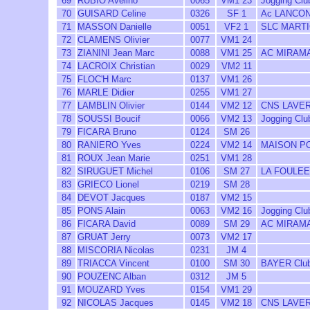
69
RUBIO Avelino
0065
VM1 23
Jogging Clu
70
GUISARD Celine
0326
SF 1
Ac LANCO
71
MASSON Danielle
0051
VF2 1
SLC MART
72
CLAMENS Olivier
0077
VM1 24
73
ZIANINI Jean Marc
0088
VM1 25
AC MIRAM
74
LACROIX Christian
0029
VM2 11
75
FLOC'H Marc
0137
VM1 26
76
MARLE Didier
0255
VM1 27
77
LAMBLIN Olivier
0144
VM2 12
CNS LAVE
78
SOUSSI Boucif
0066
VM2 13
Jogging Clu
79
FICARA Bruno
0124
SM 26
80
RANIERO Yves
0224
VM2 14
MAISON PO
81
ROUX Jean Marie
0251
VM1 28
82
SIRUGUET Michel
0106
SM 27
LA FOULEE
83
GRIECO Lionel
0219
SM 28
84
DEVOT Jacques
0187
VM2 15
85
PONS Alain
0063
VM2 16
Jogging Clu
86
FICARA David
0089
SM 29
AC MIRAM
87
GRUAT Jerry
0073
VM2 17
88
MISCORIA Nicolas
0231
JM 4
89
TRIACCA Vincent
0100
SM 30
BAYER Club 
90
POUZENC Alban
0312
JM 5
91
MOUZARD Yves
0154
VM1 29
92
NICOLAS Jacques
0145
VM2 18
CNS LAVE