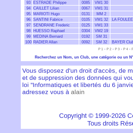
93
ESTRADE Philippe
0085
VM1 30
94
CAILLET Lilian
0067
VM1 31
95
MARIOTI Hugo
0131
MM 2
96
SANTINI Fabrice
0105
VM1 32
LA FOULEE
97
SENDRANE Frederic
0125
VM1 33
98
HUESSO Raphael
0304
VM2 19
99
MEDINA Bernard
0192
SM 31
100
RADIER Allan
0092
SM 32
BAYER Club 
-
-
-
-
P 1
P 2
P 3
P 4
Recherchez un Nom, un Club, une catégorie ou un N
Vous disposez d'un droit d'accès, de mod
et de suppression des données qui vous
loi "Informatiques et libertés du 6 janvi
adressez vous à
alain
Copyright © 1999-2026 Co
Tous droits Rés