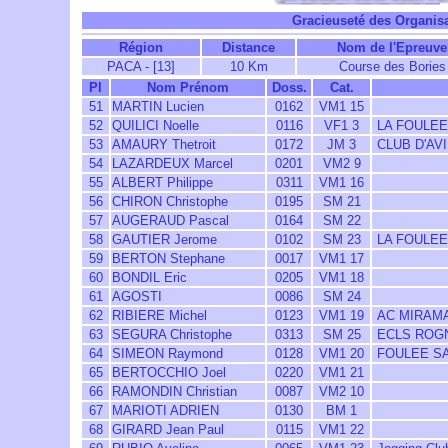
Gracieuseté des Organisa
Région
Distance
Nom de l'Epreuve
PACA - [13]
10 Km
Course des Bories
Pl
Nom Prénom
Doss.
Cat.
51
MARTIN Lucien
0162
VM1 15
52
QUILICI Noelle
0116
VF1 3
LA FOULEE
53
AMAURY Thetroit
0172
JM 3
CLUB D'AVI
54
LAZARDEUX Marcel
0201
VM2 9
55
ALBERT Philippe
0311
VM1 16
56
CHIRON Christophe
0195
SM 21
57
AUGERAUD Pascal
0164
SM 22
58
GAUTIER Jerome
0102
SM 23
LA FOULEE
59
BERTON Stephane
0017
VM1 17
60
BONDIL Eric
0205
VM1 18
61
AGOSTI
0086
SM 24
62
RIBIERE Michel
0123
VM1 19
AC MIRAM
63
SEGURA Christophe
0313
SM 25
ECLS ROG
64
SIMEON Raymond
0128
VM1 20
FOULEE S
65
BERTOCCHIO Joel
0220
VM1 21
66
RAMONDIN Christian
0087
VM2 10
67
MARIOTI ADRIEN
0130
BM 1
68
GIRARD Jean Paul
0115
VM1 22