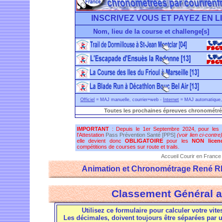
INSCRIVEZ VOUS ET PAYEZ EN L
Nom, lieu de la course et challenge[s]
Officiel
= MAJ manuelle, courrier+web -
Internet
= MAJ automatique, 
Toutes les prochaines épreuves chronométré
IMPORTANT
: Depuis le 1er Septembre 2024, pour les
l'Attestation
Pass Prévention Santé [PPS]
(voir lien ci-contre
elle devient donc
OBLIGATOIRE
pour les
NON licenc
compétitions de courses sur route et trails.
Accueil Courir en France
Animation et Chronométrage René 
Classement Général a
Utilisez ce formulaire pour calculer votre vite
Les décimales, doivent toujours être séparées par