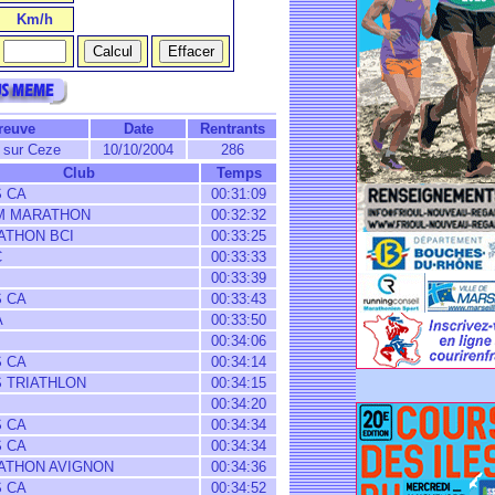
Km/h
reuve
Date
Rentrants
 sur Ceze
10/10/2004
286
Club
Temps
 CA
00:31:09
M MARATHON
00:32:32
THON BCI
00:33:25
C
00:33:33
00:33:39
 CA
00:33:43
A
00:33:50
00:34:06
 CA
00:34:14
 TRIATHLON
00:34:15
00:34:20
 CA
00:34:34
 CA
00:34:34
THON AVIGNON
00:34:36
 CA
00:34:52