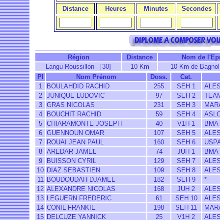
Distance
Heures
Minutes
Secondes
Région
Distance
Nom de l'Ep
Langu-Roussillon - [30]
10 Km
10 Km de Bagnol
Pl
Nom Prénom
Doss.
Cat.
1
BOULAHDID RACHID
255
SEH 1
ALES
2
JUNIQUE LUDOVIC
97
SEH 2
TEA
3
GRAS NICOLAS
231
SEH 3
MARA
4
BOUCHIT RACHID
59
SEH 4
ASL
5
CHIARAMONTE JOSEPH
40
V1H 1
BMA
6
GUENNOUN OMAR
107
SEH 5
ALES
7
ROUAI JEAN PAUL
160
SEH 6
USP
8
AREDAR JAMEL
74
JUH 1
BMA
9
BUISSON CYRIL
129
SEH 7
ALES
10
DIAZ SEBASTIEN
109
SEH 8
ALES
11
BOUDOUDAH DJAMEL
182
SEH 9
*
12
ALEXANDRE NICOLAS
168
JUH 2
ALES
13
LEGUERN FREDERIC
61
SEH 10
ALES
14
CONIL FRANKIE
198
SEH 11
MARA
15
DELCUZE YANNICK
25
V1H 2
ALES