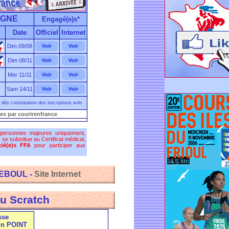
IGNE
Engagé(e)s*
Date
Officiel
Internet
Dim 09/08
Dim 08/11
Mer 11/11
Sam 14/11
dès constatation des inscriptions web
es par courirenfrance
 personnes majeures uniquement,
)
se substitue au Certificat médical,
ié(e)s FFA
pour participer aux
REBOUL -
Site Internet
u Scratch
sse
 un POINT