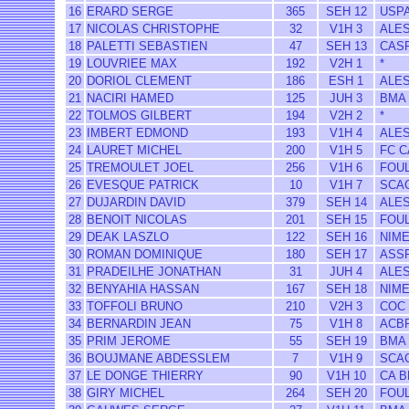
16
ERARD SERGE
365
SEH 12
USPA
17
NICOLAS CHRISTOPHE
32
V1H 3
ALES
18
PALETTI SEBASTIEN
47
SEH 13
CASP
19
LOUVRIEE MAX
192
V2H 1
*
20
DORIOL CLEMENT
186
ESH 1
ALES
21
NACIRI HAMED
125
JUH 3
BMA
22
TOLMOS GILBERT
194
V2H 2
*
23
IMBERT EDMOND
193
V1H 4
ALES
24
LAURET MICHEL
200
V1H 5
FC C
25
TREMOULET JOEL
256
V1H 6
FOUL
26
EVESQUE PATRICK
10
V1H 7
SCA
27
DUJARDIN DAVID
379
SEH 14
ALES
28
BENOIT NICOLAS
201
SEH 15
FOUL
29
DEAK LASZLO
122
SEH 16
NIME
30
ROMAN DOMINIQUE
180
SEH 17
ASSP
31
PRADEILHE JONATHAN
31
JUH 4
ALES
32
BENYAHIA HASSAN
167
SEH 18
NIME
33
TOFFOLI BRUNO
210
V2H 3
COC 
34
BERNARDIN JEAN
75
V1H 8
ACB
35
PRIM JEROME
55
SEH 19
BMA
36
BOUJMANE ABDESSLEM
7
V1H 9
SCA
37
LE DONGE THIERRY
90
V1H 10
CA B
38
GIRY MICHEL
264
SEH 20
FOUL