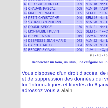
40
DELOBRE JEAN LUC
029
V1M 18
Non L
41
CHAUVIN PASCAL
005
V1M 19
* AS
42
MALLEN FRANCK
085
SEM 15
* E A
43
PETIT CHRISTOPHE
049
SEM 16
Non L
44
SAHAGUIAN PHILIPPE
131
V1M 20
Non L
45
ROUDIL SERGE
130
V1M 21
Non L
46
MONTALIBET KEVIN
001
SEM 17
* FFC
47
BRUNET MARC
019
V2M 6
Non L
48
DESPESSE JEAN MARIE
073
V1M 22
Non L
49
BAROUX JACKY
084
V1M 23
Non L
50
BERGER SYLVAIN
009
JUM 1
* Cycl
-
-
P 1
P 2
P 3
Recherchez un Nom, un Club, une catégorie ou un
Vous disposez d'un droit d'accès, de m
et de suppression des données qui vo
loi "Informatiques et libertés du 6 jan
adressez vous à
alain