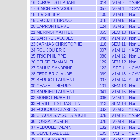
16
DURUPT STEPHANE
014
V1M 7
* AS
17
SIMON FRANÇOIS
057
V2M 1
* CAV
18
BIR GILBERT
100
V1M 8
Non L
19
CROUZET BRUNO
018
V1M 9
Non L
20
CAPRON HERVE
124
V2M 2
Non L
21
MERINOI MATHIEU
055
SEM 10
Non L
22
SARTRE JACQUES
048
V1M 10
Non L
23
JARNIAS CHRISTOPHE
118
SEM 11
Non L
24
ROU JOU ERIC
007
V1M 11
* AS
25
TRIC PHILIPPE
080
V1M 12
Non L
26
CELSE EMMANUEL
129
SEM 12
Non L
27
SAHUC SANDRINE
123
SEF 1
* CAV
28
FERRIER CLAUDE
069
V1M 13
* CAV
29
BERIDOT LAURENT
097
V1M 14
* TRI
30
CHAZEL THIERRY
101
SEM 13
Non L
31
BARBIER LAURENT
041
V1M 15
Non L
32
MONIOT HUBERT
096
V4M 1
Non L
33
FEVILLET SEBASTIEN
113
SEM 14
Non L
34
FOUCOUD CHARLES
032
V2M 3
* EVA
35
CHAUDESAYGUES MICHEL
079
V1M 16
* AS
36
LONGA LAURENT
028
V2M 4
Non L
37
REBOULET ALAIN
132
V1M 17
Non L
38
OLIVE ISABELLE
105
V1F 1
* E A
39
DUC BERNARD
098
V2M 5
Non L