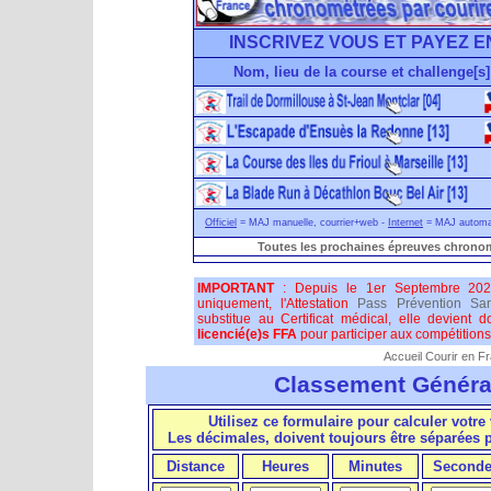
INSCRIVEZ VOUS ET PAYEZ E
Nom, lieu de la course et challenge[s]
Officiel
= MAJ manuelle, courrier+web -
Internet
= MAJ automati
Toutes les prochaines épreuves chronom
IMPORTANT
: Depuis le 1er Septembre 202
uniquement, l'Attestation
Pass Prévention San
substitue au Certificat médical, elle devient 
licencié(e)s FFA
pour participer aux compétitions 
Accueil Courir en F
Classement Généra
Utilisez ce formulaire pour calculer votre 
Les décimales, doivent toujours être séparées
Distance
Heures
Minutes
Seconde