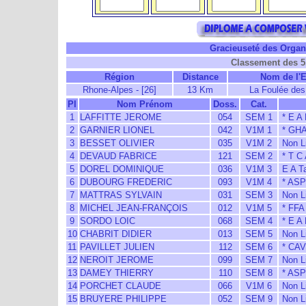
Gracieuseté des Organi
Classement des 5
Région
Distance
Nom de l'
Rhone-Alpes - [26]
13 Km
La Foulée de
Pl
Nom Prénom
Doss.
Cat.
1
LAFFITTE JEROME
054
SEM 1
* E A
2
GARNIER LIONEL
042
V1M 1
* GH
3
BESSET OLIVIER
035
V1M 2
Non L
4
DEVAUD FABRICE
121
SEM 2
* T C 
5
DOREL DOMINIQUE
036
V1M 3
E A Ta
6
DUBOURG FREDERIC
093
V1M 4
* AS
7
MATTRAS SYLVAIN
031
SEM 3
Non L
8
MICHEL JEAN-FRANÇOIS
012
V1M 5
* FFA
9
SORDO LOIC
068
SEM 4
* E A
10
CHABRIT DIDIER
013
SEM 5
Non L
11
PAVILLET JULIEN
112
SEM 6
* CAV
12
NEROIT JEROME
099
SEM 7
Non L
13
DAMEY THIERRY
110
SEM 8
* AS
14
PORCHET CLAUDE
066
V1M 6
Non L
15
BRUYERE PHILIPPE
052
SEM 9
Non L