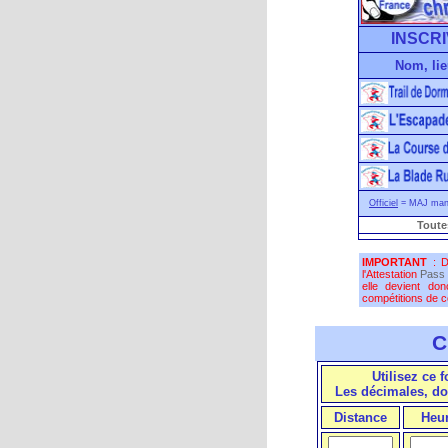
INSCRI
Nom, lie
Officiel
= MAJ manu
Toute
IMPORTANT
: D
l'Attestation
Pass 
elle devient do
compétitions de co
C
Utilisez ce 
Les décimales, do
Distance
Heu