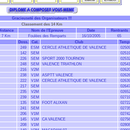
Gracieuseté des Organisateurs !!!
Classement des 14 Km
Distance
Nom de l'Epreuve
Date
Rentrants
7 Km
Foulées des Remparts
16/10/2005
65
Doss.
Cat.
Club
Temp
249
ESM
CERCLE ATHLETIQUE DE VALENCE
0250
142
SEM
0251
226
SEM
SPORT 2000 TOURNON
0253
248
SEM
VALENCE TRIATHLON
0254
216
V2M
0262
238
V1M
ASPTT VALENCE
0262
222
V1M
CERCLE ATHLETIQUE DE VALENCE
0263
217
SEM
0264
235
V2M
0265
239
SEM
0271
135
SEM
FOOT ALIXAN
0272
241
SEM
0273
206
V1M
0274
145
V1M
CA VALENCE
0275
208
V1M
0280