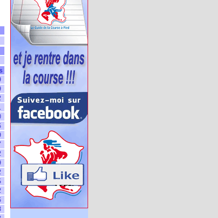
s
9
9
2
1
0
6
9
7
2
9
2
5
2
6
8