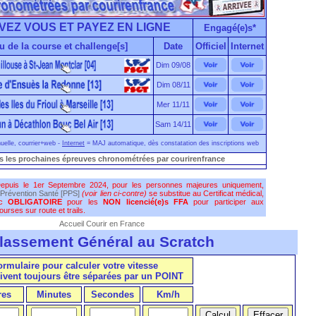
VEZ VOUS ET PAYEZ EN LIGNE
Engagé(e)s*
u de la course et challenge[s]
Date
Officiel
Internet
Dim 09/08
Dim 08/11
Mer 11/11
Sam 14/11
elle, courrier+web -
Internet
= MAJ automatique, dès constatation des inscriptions web
s les prochaines épreuves chronométrées par courirenfrance
epuis le 1er Septembre 2024, pour les personnes majeures uniquement,
Prévention Santé [PPS]
(voir lien ci-contre)
se substitue au Certificat médical,
nc
OBLIGATOIRE
pour les
NON licencié(e)s FFA
pour participer aux
urses sur route et trails.
Accueil Courir en France
lassement Général au Scratch
formulaire pour calculer votre vitesse
ivent toujours être séparées par un POINT
res
Minutes
Secondes
Km/h