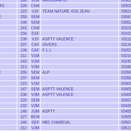
140
V2M
MACADAM 07
0290
IS
228
CAM
0292
223
V1F
TEAM NATURE VO2 JEAN
0302
E
250
SEM
0304
148
SEM
0305
243
CAM
0310
234
ESF
0310
138
V1F
ASPTT VALENCE
0311
207
CAF
DIVERS
0313
139
CAF
C L L
0320
211
V1M
0321
143
V1M
0324
213
V3M
0334
E
205
SEM
ALP
0335
237
SEM
0335
215
V1M
0340
147
SEM
ASPTT VALENCE
0340
236
V3M
ASPTT VALENCE
0340
220
SEM
0342
232
V2M
0343
146
JUM
ASPTT
0345
227
BEM
0350
246
SEF
HBC CHABEUIL
0350
212
V2M
0351