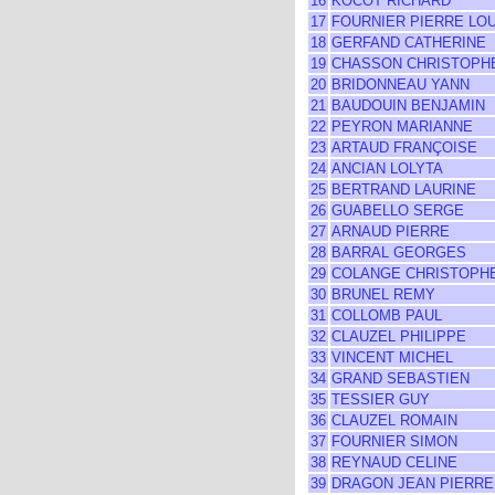
16
KOCOT RICHARD
17
FOURNIER PIERRE LOU
18
GERFAND CATHERINE
19
CHASSON CHRISTOPH
20
BRIDONNEAU YANN
21
BAUDOUIN BENJAMIN
22
PEYRON MARIANNE
23
ARTAUD FRANÇOISE
24
ANCIAN LOLYTA
25
BERTRAND LAURINE
26
GUABELLO SERGE
27
ARNAUD PIERRE
28
BARRAL GEORGES
29
COLANGE CHRISTOPH
30
BRUNEL REMY
31
COLLOMB PAUL
32
CLAUZEL PHILIPPE
33
VINCENT MICHEL
34
GRAND SEBASTIEN
35
TESSIER GUY
36
CLAUZEL ROMAIN
37
FOURNIER SIMON
38
REYNAUD CELINE
39
DRAGON JEAN PIERRE