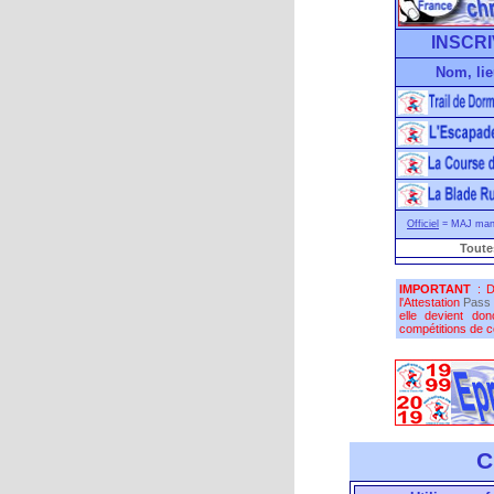
INSCRI
Nom, lie
Officiel
= MAJ manu
Toute
IMPORTANT
: D
l'Attestation
Pass 
elle devient do
compétitions de co
C