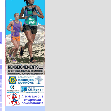
.
6
8
9
0
1
2
6