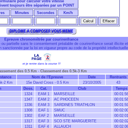
formulaire pour calculer votre vitesse
ivent toujours être séparées par un POINT
res
Minutes
Secondes
Km/h
Epreuve chronométrée par courirenfrance
 ou partielle sans le consentement préalable de courirenfrance serait illicite et
 sanctionnée par la loi en vigueur propre au code de la propriété intellectuelle
et je rentre dans la course !!!
assement des 0.5 Km
-
Classement des 0.5k-3 Km
istance
Nom de l'Epreuve
Date
Rentrants
5k-2 Km
15e David Cross - 0.5 Km
23/10/2005
43
m
Doss.
Cat.
Club
Temps
1324
EAM 1
MARSEILLE
00:01:5
1347
EAM 2
AC PHOCEEN
00:01:5
1336
EAM 3
SARDINES TRIATHLON
00:01:5
1308
EAF 1
SMUC
00:02:0
1302
EAF 2
MARSEILLE
00:02:0
1317
EAF 3
SCO STE MARGUERITE
00:02:0
1311
EAF 4
ALLAUCH
00:02:0