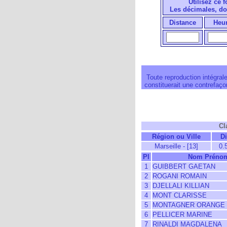
Utilisez ce 
Les décimales, do
Distance
Heu
Toute reproduction intégrale
constituerait une contrefaçon
Cl
Région ou Ville
D
Marseille - [13]
0.
Pl
Nom Préno
1
GUIBBERT GAETAN
2
ROGANI ROMAIN
3
DJELLALI KILLIAN
4
MONT CLARISSE
5
MONTAGNER ORANGE
6
PELLICER MARINE
7
RINALDI MAGDALENA