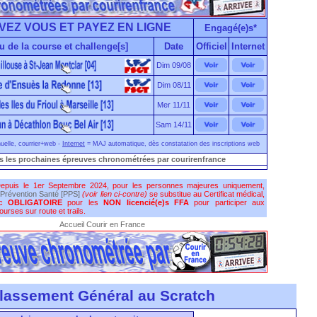
VEZ VOUS ET PAYEZ EN LIGNE
Engagé(e)s*
u de la course et challenge[s]
Date
Officiel
Internet
Dim 09/08
Dim 08/11
Mer 11/11
Sam 14/11
elle, courrier+web -
Internet
= MAJ automatique, dès constatation des inscriptions web
s les prochaines épreuves chronométrées par courirenfrance
epuis le 1er Septembre 2024, pour les personnes majeures uniquement,
Prévention Santé [PPS]
(voir lien ci-contre)
se substitue au Certificat médical,
nc
OBLIGATOIRE
pour les
NON licencié(e)s FFA
pour participer aux
urses sur route et trails.
Accueil Courir en France
lassement Général au Scratch