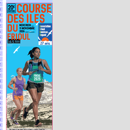
7
8
9
0
2
5
5
9
0
1
1
2
2
2
3
4
5
5
6
7
7
8
9