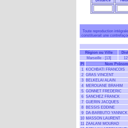
Distance
Heu
Toute reproduction intégrale
constituerait une contrefaçon
Région ou Ville
Dis
Marseille - [13]
12
Pl
Nom Préno
1
KOCHBATI FRANCOIS
2
GRAS VINCENT
3
BELKELAI ALAIN
4
MEROUANE BRAHIM
5
GONNET FREDERIC
6
SANCHEZ FRANCK
7
GUERIN JACQUES
8
BESSIS EDDINE
9
DA-BARBUTO YANNICK
10
MASSON LAURENT
11
ZAALANI MOURAD