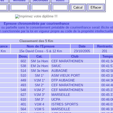
res
Minutes
Secondes
Km/h
Epreuve chronométrée par courirenfrance
 ou partielle sans le consentement préalable de courirenfrance serait illicite et
 sanctionnée par la loi en vigueur propre au code de la propriété intellectuelle
Classement des 5 Km
tance
Nom de l'Epreuve
Date
Rentrants
 Km
15e David Cross - 5 & 12 Km
23/10/2005
201
m
Doss.
Cat.
Club
Temps
602
SM 1e Hom
CEF MARATHONIEN
00:41:3
538
EM 2e Hom
SMUC
00:41:5
514
SM 3e Hom
AUBAGNE
00:42:5
510
SM 1°
ASM VIEUX PORT
00:43:1
449
V1M 1°
DTP AUBAGNE
00:44:3
493
SM 2°
CEF MARATHONIEN
00:44:4
548
V1M 2°
CEF MARATHONIEN
00:45:2
627
V1M 3°
MARSEILLE
00:45:3
610
SM 3°
UCPA
00:46:0
401
V1M 4
ISTRES SPORTS
00:46:0
564
V1M 5
MARSEILLE
00:46:1