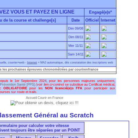
VEZ VOUS ET PAYEZ EN LIGNE
Engagé(e)s*
u de la course et challenge[s]
Date
Officiel
Internet
Dim 09/08
Dim 08/11
Mer 11/11
Sam 14/11
elle, courrier+web -
Internet
= MAJ automatique, dès constatation des inscriptions web
s les prochaines épreuves chronométrées par courirenfrance
epuis le 1er Septembre 2024, pour les personnes majeures uniquement,
Prévention Santé [PPS]
(voir lien ci-contre)
se substitue au Certificat médical,
nc
OBLIGATOIRE
pour les
NON licencié(e)s FFA
pour participer aux
urses sur route et trails.
Accueil Courir en France
lassement Général au Scratch
formulaire pour calculer votre vitesse
ivent toujours être séparées par un POINT