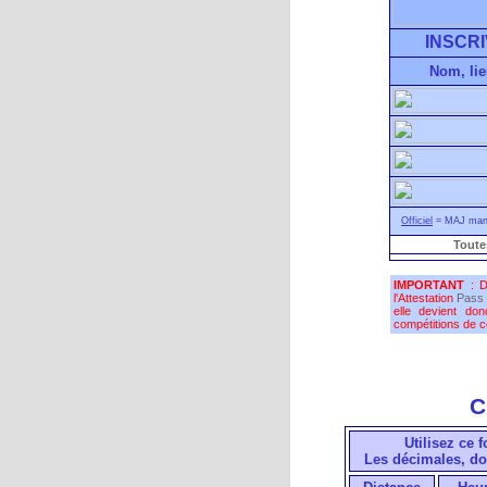
INSCRI
Nom, lie
Officiel
= MAJ manu
Toute
IMPORTANT
: D
l'Attestation
Pass 
elle devient do
compétitions de co
C
Utilisez ce 
Les décimales, do