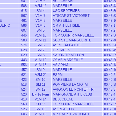
541
V1M 6
ACF CASSIS
00:46:3
588
V2M 1°
MARSEILLE
00:46:4
615
SM 4
USC SEPTEMES
00:46:5
567
V1M 7
ATSCAF ST VICTORET
00:46:5
E
461
V1M 8
MARSEILLE
00:47:1
DERIC
586
V1M 9
OM ATHLETISME
00:47:1
607
SM 5
MARSEILLE
00:47:2
446
V1M 10
TOP COURIR MARSEILLE
00:47:3
583
V1M 11
SCO STE MARGUERITE
00:47:4
574
SM 6
ASPTT AIX ATHLE
00:48:2
628
SM 7
LES MEES
00:48:4
620
SM 8
SALON TRIATHLON
00:48:5
443
V1M 12
CSMB MARSEILLE
00:48:5
S
556
V1M 13
AS APHM
00:49:1
457
SM 9
MARSEILLE
00:49:1
621
V2M 2°
ESPM
00:49:2
423
SM 10
MARSEILLE
00:49:3
518
SM 11
POMPIERS LA CIOTAT
00:49:3
524
SM 12
AVIGNON LE PONTET TRI
00:49:3
E
520
EF 1e Fem
MARIGNANE ATHL CLUB
00:49:4
418
V1M 14
BELCODENE
00:49:4
560
CM 1°
TOP COURIR MARSEILLE
00:49:5
525
SM 13
AS REALTOR
00:50:1
605
V1M 15
ATSCAF ST VICTORET
00:50:1