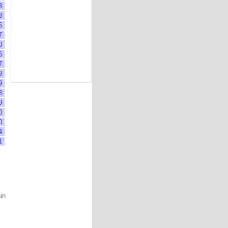
3
3
5
7
0
6
7
9
9
8
9
0
0
4
1
ain