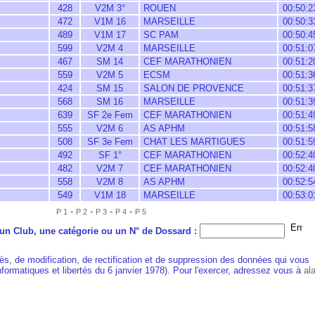
428
V2M 3°
ROUEN
00:50:2
472
V1M 16
MARSEILLE
00:50:3
489
V1M 17
SC PAM
00:50:4
599
V2M 4
MARSEILLE
00:51:0
467
SM 14
CEF MARATHONIEN
00:51:2
559
V2M 5
ECSM
00:51:3
424
SM 15
SALON DE PROVENCE
00:51:3
568
SM 16
MARSEILLE
00:51:3
639
SF 2e Fem
CEF MARATHONIEN
00:51:4
555
V2M 6
AS APHM
00:51:5
508
SF 3e Fem
CHAT LES MARTIGUES
00:51:5
492
SF 1°
CEF MARATHONIEN
00:52:4
482
V2M 7
CEF MARATHONIEN
00:52:4
558
V2M 8
AS APHM
00:52:5
549
V1M 18
MARSEILLE
00:53:0
-
-
-
-
P 1
P 2
P 3
P 4
P 5
n Club, une catégorie ou un N° de Dossard :
ès, de modification, de rectification et de suppression des données qui vous
Informatiques et libertés du 6 janvier 1978). Pour l'exercer, adressez vous à
al