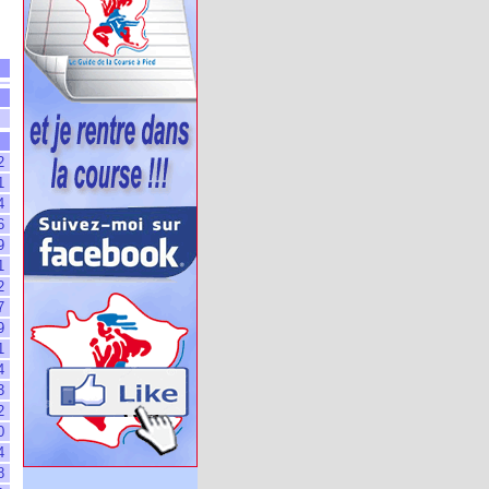
2
1
4
6
9
1
2
7
9
1
4
3
2
0
4
8