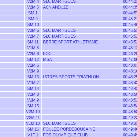
V2M 4
SLC MARTIGUES
00:44:2
V2M 5
ACN ANDUZE
00:44:3
SM 1
00:44:5
SM 9
00:45:2
SM 10
00:45:4
V2M 6
SLC MARTIGUES
00:45:5
V2M 7
SLC MARTIGUES
00:45:5
SM 11
BERRE SPORT ATHLETISME
00:45:5
V1M 5
00:46:1
V2M 8
FOC
00:46:2
N
SM 12
MSA
00:47:0
V1M 6
00:48:0
V2M 9
00:48:1
SM 13
ISTRES SPORTS TRIATHLON
00:48:2
V1M 7
00:48:4
SM 14
00:48:4
V1M 8
00:48:5
V1M 9
00:48:5
SM 15
00:48:5
V2M 10
00:48:5
V2M 11
00:49:2
V1M 10
SLC MARTIGUES
00:49:3
SM 16
FOULEE PORDEBOUCAINE
00:49:4
V1F 1
FOS OLYMPIQUE CLUB
00:49:4