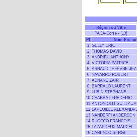
Région ou Ville
PACA-Corse - [13]
Pl
Nom Préno
1
GELLY ERIC
2
THOMAS DAVID
3
ANDRIEU ANTHONY
4
VICTORIA PATRICE
5
ARNAUD-LEFEVRE JEA
6
NAVARRO ROBERT
7
ADNANE ZAIR
8
BARRAUD LAURENT
9
LUBIN STEPHANE
10
CHABBAT FREDERIC
11
ANTONIOLLI GUILLAU
12
LAPEUILLE ALEXANDR
13
NANDERFI ANDERSON
14
RUOCCO FRANCOIS
15
LAZARDEUX MARCEL
16
CARENCO SERGE