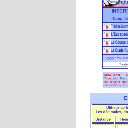
INSCRI
Nom, lie
Officiel
= MAJ manu
Toute
IMPORTANT
: D
l'Attestation
Pass 
elle devient do
compétitions de co
C
Utilisez ce 
Les décimales, do
Distance
Heu