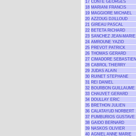
17
CONTE GEORGES
18
MARIANI FRANCIS
19
MAGGIORE MICHAEL
20
AZZOUG DJILLOUD
21
GIREAU PASCAL
22
BETETA RICHARD
23
SANCHEZ JEAN-MARIE
24
AMROUNE YAZID
25
PREVOT PATRICK
26
THOMAS GERARD
27
CIMADORE SEBASTIE
28
CABROL THIERRY
29
JUDAS ALAIN
30
RUINET STEPHANE
31
REI DANIEL
32
BOURBON GUILLAUME
33
CHAUVET GERARD
34
DOULLAY ERIC
35
BRETHON JULIEN
36
CALATAYUD NORBERT
37
PUMBURIOS GUSTAVE
38
GAIDO BERNARD
39
NASKOS OLIVIER
40
AGNIEL ANNE MARIE