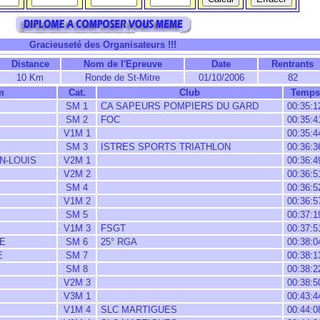
Gracieuseté des Organisateurs !!!
Distance
Nom de l'Epreuve
Date
Rentrants
10 Km
Ronde de St-Mitre
01/10/2006
82
m
Cat.
Club
Temps
SM 1
CA SAPEURS POMPIERS DU GARD
00:35:1
SM 2
FOC
00:35:4
V1M 1
00:35:4
SM 3
ISTRES SPORTS TRIATHLON
00:36:3
N-LOUIS
V2M 1
00:36:4
V2M 2
00:36:5
SM 4
00:36:5
V1M 2
00:36:5
SM 5
00:37:1
V1M 3
FSGT
00:37:5
ME
SM 6
25° RGA
00:38:0
E
SM 7
00:38:1
SM 8
00:38:2
V2M 3
00:38:5
V3M 1
00:43:4
V1M 4
SLC MARTIGUES
00:44:0