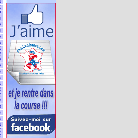
1
5
7
1
6
1
2
2
2
8
8
3
8
5
3
3
0
2
4
8
3
1
6
9