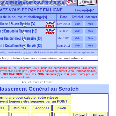
VEZ VOUS ET PAYEZ EN LIGNE
Engagé(e)s*
u de la course et challenge[s]
Date
Officiel
Internet
Dim 09/08
Dim 08/11
Mer 11/11
Sam 14/11
elle, courrier+web -
Internet
= MAJ automatique, dès constatation des inscriptions web
s les prochaines épreuves chronométrées par courirenfrance
epuis le 1er Septembre 2024, pour les personnes majeures uniquement,
Prévention Santé [PPS]
(voir lien ci-contre)
se substitue au Certificat médical,
nc
OBLIGATOIRE
pour les
NON licencié(e)s FFA
pour participer aux
urses sur route et trails.
Accueil Courir en France
lassement Général au Scratch
formulaire pour calculer votre vitesse
ivent toujours être séparées par un POINT
res
Minutes
Secondes
Km/h