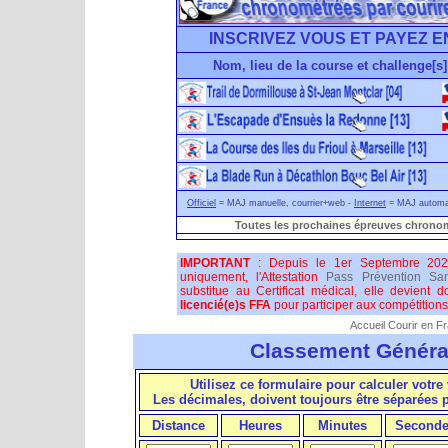
INSCRIVEZ VOUS ET PAYEZ E
Nom, lieu de la course et challenge[s]
Officiel
= MAJ manuelle, courrier+web -
Internet
= MAJ automati
Toutes les prochaines épreuves chronom
IMPORTANT
: Depuis le 1er Septembre 202
uniquement, l'Attestation
Pass Prévention San
substitue au Certificat médical, elle devient 
licencié(e)s FFA
pour participer aux compétitions 
Accueil Courir en F
Classement Généra
Utilisez ce formulaire pour calculer votre 
Les décimales, doivent toujours être séparées
Distance
Heures
Minutes
Seconde