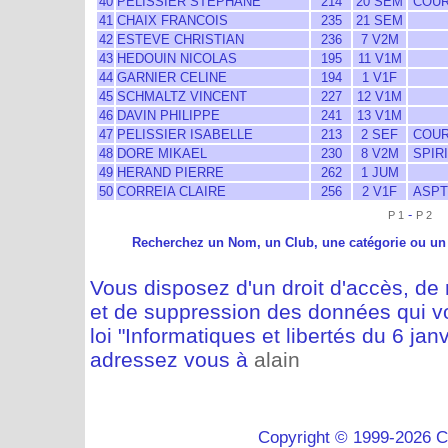
40
PELISSIER STEPHANE
214
20 SEM
COUR
41
CHAIX FRANCOIS
235
21 SEM
42
ESTEVE CHRISTIAN
236
7 V2M
43
HEDOUIN NICOLAS
195
11 V1M
44
GARNIER CELINE
194
1 V1F
45
SCHMALTZ VINCENT
227
12 V1M
46
DAVIN PHILIPPE
241
13 V1M
47
PELISSIER ISABELLE
213
2 SEF
COUR
48
DORE MIKAEL
230
8 V2M
SPIR
49
HERAND PIERRE
262
1 JUM
50
CORREIA CLAIRE
256
2 V1F
ASPT
-
P 1
P 2
Recherchez un Nom, un Club, une catégorie ou un
Vous disposez d'un droit d'accès, de m
et de suppression des données qui vo
loi "Informatiques et libertés du 6 jan
adressez vous à
alain
Copyright © 1999-2026 C