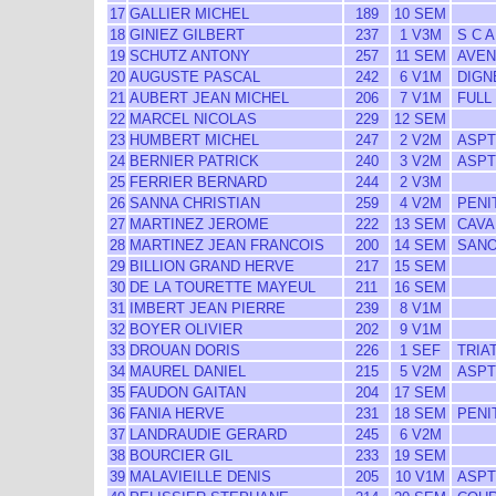
17
GALLIER MICHEL
189
10 SEM
18
GINIEZ GILBERT
237
1 V3M
S C 
19
SCHUTZ ANTONY
257
11 SEM
AVEN
20
AUGUSTE PASCAL
242
6 V1M
DIGNE
21
AUBERT JEAN MICHEL
206
7 V1M
FULL
22
MARCEL NICOLAS
229
12 SEM
23
HUMBERT MICHEL
247
2 V2M
ASPT
24
BERNIER PATRICK
240
3 V2M
ASPT
25
FERRIER BERNARD
244
2 V3M
26
SANNA CHRISTIAN
259
4 V2M
PENI
27
MARTINEZ JEROME
222
13 SEM
CAVA
28
MARTINEZ JEAN FRANCOIS
200
14 SEM
SANO
29
BILLION GRAND HERVE
217
15 SEM
30
DE LA TOURETTE MAYEUL
211
16 SEM
31
IMBERT JEAN PIERRE
239
8 V1M
32
BOYER OLIVIER
202
9 V1M
33
DROUAN DORIS
226
1 SEF
TRIA
34
MAUREL DANIEL
215
5 V2M
ASPT
35
FAUDON GAITAN
204
17 SEM
36
FANIA HERVE
231
18 SEM
PENI
37
LANDRAUDIE GERARD
245
6 V2M
38
BOURCIER GIL
233
19 SEM
39
MALAVIEILLE DENIS
205
10 V1M
ASPT