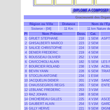
Gracieuseté des Organi
Région ou Ville
Distance
Nom de l'E
Sisteron - [04]
11 Km
11 km Nature de
Pl
Nom Prénom
Doss.
Cat.
1
GRUET STEPHANE
218
1 SEM
ASPT
2
GHISALBERTI MARCO
223
2 SEM
3
SALICE CHRISTOPHE
224
3 SEM
4
DENIER FREDERIC
219
4 SEM
5
ROUSSEAU OLIVIER
252
1 V1M
6
CAVICCHIOLI ALAIN
182
5 SEM
LES 
7
BOURCIER ROLAND
238
1 V2M
ACBU
8
BEVIN YANN
228
6 SEM
TRIA
9
STOCLIN ANTOINE
234
1 ESM
10
JACQUELIN DIDIER
201
2 V1M
SANO
11
CHAUSSEGROS REGIS
265
7 SEM
ENTE
12
LEBLANC FREDERIC
253
3 V1M
13
RAZ JOHAN
198
8 SEM
14
CHICHEREAU GILLES
225
4 V1M
ASCE
15
GAUBERT ALAIN
254
5 V1M
GARD
16
GILLY HERVE
221
9 SEM
DIGNE