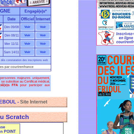
IGNE
Engagé(e)s*
Date
Officiel
Internet
Dim 09/08
Dim 08/11
Mer 11/11
Sam 14/11
dès constatation des inscriptions web
es par courirenfrance
 personnes majeures uniquement,
)
se substitue au Certificat médical,
ié(e)s FFA
pour participer aux
REBOUL -
Site Internet
u Scratch
sse
 un POINT