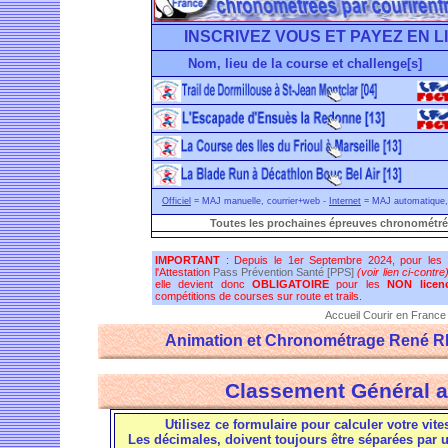
INSCRIVEZ VOUS ET PAYEZ EN L
Nom, lieu de la course et challenge[s]
Officiel
= MAJ manuelle, courrier+web -
Internet
= MAJ automatique, 
Toutes les prochaines épreuves chronométré
IMPORTANT
: Depuis le 1er Septembre 2024, pour les
l'Attestation
Pass Prévention Santé [PPS]
(voir lien ci-contre
elle devient donc
OBLIGATOIRE
pour les
NON licenc
compétitions de courses sur route et trails.
Accueil Courir en France
Animation et Chronométrage René 
Classement Général a
Utilisez ce formulaire pour calculer votre vite
Les décimales, doivent toujours être séparées par