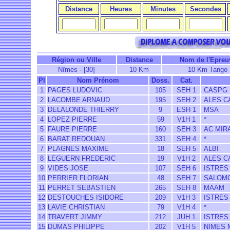
Distance
Heures
Minutes
Secondes
Région ou Ville
Distance
Nom de l'Epreu
Nîmes - [30]
10 Km
10 Km Tango
Pl
Nom Prénom
Doss.
Cat.
1
PAGES LUDOVIC
105
SEH 1
CASPG
2
LACOMBE ARNAUD
195
SEH 2
ALES C
3
DELALONDE THIERRY
9
ESH 1
MSA
4
LOPEZ PIERRE
59
V1H 1
*
5
FAURE PIERRE
160
SEH 3
AC MIR
6
BARAT REDOUAN
331
SEH 4
*
7
PLAGNES MAXIME
18
SEH 5
ALBI
8
LEGUERN FREDERIC
19
V1H 2
ALES C
9
VIDES JOSE
107
SEH 6
ISTRES
10
PERRIER FLORIAN
48
SEH 7
SALOMO
11
PERRET SEBASTIEN
265
SEH 8
MAAM
12
DESTOUCHES ISIDORE
209
V1H 3
ISTRES
13
LAVIE CHRISTIAN
79
V1H 4
*
14
TRAVERT JIMMY
212
JUH 1
ISTRES
15
DUMAS PHILIPPE
202
V1H 5
NIMES 