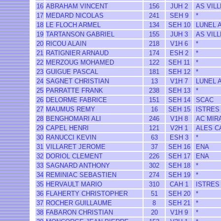
16
ABRAHAM VINCENT
156
JUH 2
AS VIL
17
MEDARD NICOLAS
241
SEH 9
*
18
LE FLOCH ARMEL
134
SEH 10
LUNEL 
19
TARTANSON GABRIEL
155
JUH 3
AS VIL
20
RICOU ALAIN
218
V1H 6
*
21
RATIGNIER ARNAUD
174
ESH 2
*
22
MERZOUG MOHAMED
122
SEH 11
*
23
GUIGUE PASCAL
181
SEH 12
*
24
SAGNET CHRISTIAN
13
V1H 7
LUNEL 
25
PARRATTE FRANK
238
SEH 13
*
26
DELORME FABRICE
151
SEH 14
SCAC
27
MAUMUS REMY
16
SEH 15
ISTRES
28
BENGHOMARI ALI
246
V1H 8
AC MIR
29
CAPEL HENRI
121
V2H 1
ALES C
30
RANUCCI KEVIN
63
ESH 3
*
31
VILLARET JEROME
37
SEH 16
ENA
32
DORIOL CLEMENT
226
SEH 17
ENA
33
SAGNARD ANTHONY
302
SEH 18
*
34
REMINIAC SEBASTIEN
274
SEH 19
*
35
HERVAULT MARIO
310
CAH 1
ISTRES
36
FLAHERTY CHRISTOPHER
51
SEH 20
*
37
ROCHER GUILLAUME
8
SEH 21
*
38
FABARON CHRISTIAN
20
V1H 9
*