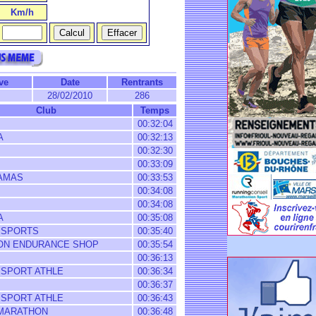
Km/h
ve
Date
Rentrants
28/02/2010
286
Club
Temps
00:32:04
A
00:32:13
00:32:30
00:33:09
AMAS
00:33:53
00:34:08
00:34:08
A
00:35:08
 SPORTS
00:35:40
N ENDURANCE SHOP
00:35:54
00:36:13
 SPORT ATHLE
00:36:34
00:36:37
 SPORT ATHLE
00:36:43
MARATHON
00:36:48