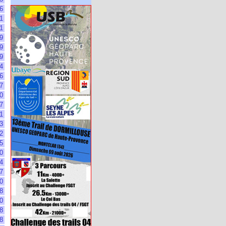
6
1
1
9
9
9
4
6
7
0
7
1
3
2
5
0
4
7
0
8
0
8
8