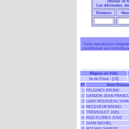
Utilisez ce 
Les décimales, do
Distance
Heu
Toute reproduction intégrale
constituerait une contrefaçon
Région ou Ville
Ile du Frioul - [13]
Pl
Nom Préno
1
FELGINES BRUNO
2
GANDON JEAN FRANCO
3
LAMY-ROUSSEAU YAN
4
RECEVEUR BRUNO
5
TREMOULET JOEL
6
RUIZ-FLORES JOSE
7
GIANI MICHEL
8
ROCHAS SAMUEL