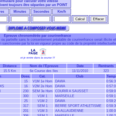
formulaire pour calculer votre vitesse
ivent toujours être séparées par un POINT
res
Minutes
Secondes
Km/h
Epreuve chronométrée par courirenfrance
 ou partielle sans le consentement préalable de courirenfrance serait illicite et
 sanctionnée par la loi en vigueur propre au code de la propriété intellectuelle
et je rentre dans la course !!!
Distance
Nom de l'Epreuve
Date
Rentrants
15.5 Km
6e Course des Iles
11/11/2010
323
m
Doss.
Cat.
Club
Temp
15
V1M 1e Hom
DAWA
0:56:3
IS
16
V2M 2e Hom
DAWA
0:57:0
N
230
SEM 3e Hom
COURIR A SAUSSET
0:59:0
300
V1M 1
MARSEILLE
0:59:1
25
V1M 2
DAWA
0:59:2
317
SEM 1
BERRE SPORT ATHLETISME
0:59:3
201
V1M 3
AA ALLAUDIENNE
1:00:0
306
SEM 2
MARSEILLE
1:00:2