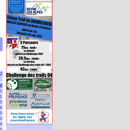
.
s
1
1
3
9
0
0
4
3