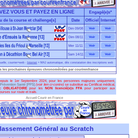
VEZ VOUS ET PAYEZ EN LIGNE
Engagé(e)s*
u de la course et challenge[s]
Date
Officiel
Internet
Dim 09/08
Dim 08/11
Mer 11/11
Sam 14/11
elle, courrier+web -
Internet
= MAJ automatique, dès constatation des inscriptions web
s les prochaines épreuves chronométrées par courirenfrance
epuis le 1er Septembre 2024, pour les personnes majeures uniquement,
Prévention Santé [PPS]
(voir lien ci-contre)
se substitue au Certificat médical,
nc
OBLIGATOIRE
pour les
NON licencié(e)s FFA
pour participer aux
urses sur route et trails.
Accueil Courir en France
lassement Général au Scratch