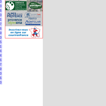
0
3
6
0
1
7
6
9
0
5
1
4
4
6
7
9
0
6
3