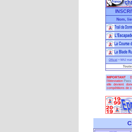
INSCRI
Nom, lie
Officiel
= MAJ manu
Toute
IMPORTANT
: D
l'Attestation
Pass 
elle devient do
compétitions de co
C