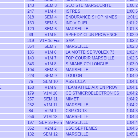
143
SEM 3
SCO STE MARGUERITE
1:00:2
247
V1M 4
ISTRES
1:00:5
318
SEM 4
ENDURANCE SHOP NIMES
1:01:1
160
SEM 5
INDIVIDUEL
1:01:2
129
SEM 6
MARSEILLE
1:01:3
49
V1M 5
SPEEDY CLUB PROVENCE
1:02:0
319
V1F 1e Fem
SMA
1:02:2
354
SEM 7
MARSEILLE
1:02:3
186
V1M 6
LA MOTTE SERVOLEX 73
1:02:4
140
V1M 7
TOP COURIR MARSEILLE
1:02:5
346
V1M 8
SIMIANE COLLONGUE
1:03:0
104
SEM 8
MARSEILLE
1:03:3
228
SEM 9
TOULON
1:04:0
76
SEM 10
ASS ECLA
1:04:1
E
168
V1M 9
TEAM ATHLE AIX EN PROV
1:04:1
179
V1M 10
CE STMICROELECTRONICS
1:04:2
257
SEM 11
MIMET
1:04:2
252
V1M 11
MARSEILLE
1:04:2
84
V2M 1
CSP CG 13
1:04:3
256
V1M 12
MARSEILLE
1:04:3
197
SEF 2e Fem
MARSEILLE
1:04:4
352
V2M 2
USC SEPTEMES
1:04:5
132
SEM 12
MARSEILLE
1:05:1