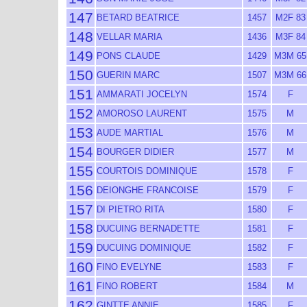
147
BETARD BEATRICE
1457
M2F 83
148
VELLAR MARIA
1436
M3F 84
149
PONS CLAUDE
1429
M3M 65
150
GUERIN MARC
1507
M3M 66
151
AMMARATI JOCELYN
1574
F
152
AMOROSO LAURENT
1575
M
153
AUDE MARTIAL
1576
M
154
BOURGER DIDIER
1577
M
155
COURTOIS DOMINIQUE
1578
F
156
DEIONGHE FRANCOISE
1579
F
157
DI PIETRO RITA
1580
F
158
DUCUING BERNADETTE
1581
F
159
DUCUING DOMINIQUE
1582
F
160
FINO EVELYNE
1583
F
161
FINO ROBERT
1584
M
162
GINTTE ANNIE
1585
F