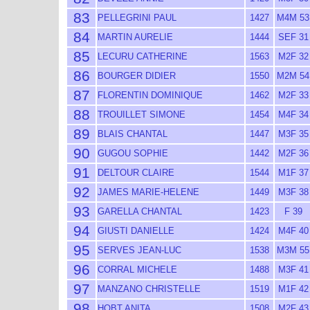
83
PELLEGRINI PAUL
1427
M4M 53
84
MARTIN AURELIE
1444
SEF 31
85
LECURU CATHERINE
1563
M2F 32
86
BOURGER DIDIER
1550
M2M 54
87
FLORENTIN DOMINIQUE
1462
M2F 33
88
TROUILLET SIMONE
1454
M4F 34
89
BLAIS CHANTAL
1447
M3F 35
90
GUGOU SOPHIE
1442
M2F 36
91
DELTOUR CLAIRE
1544
M1F 37
92
JAMES MARIE-HELENE
1449
M3F 38
93
GARELLA CHANTAL
1423
F 39
94
GIUSTI DANIELLE
1424
M4F 40
95
SERVES JEAN-LUC
1538
M3M 55
96
CORRAL MICHELE
1488
M3F 41
97
MANZANO CHRISTELLE
1519
M1F 42
98
HOBT ANITA
1508
M2F 43