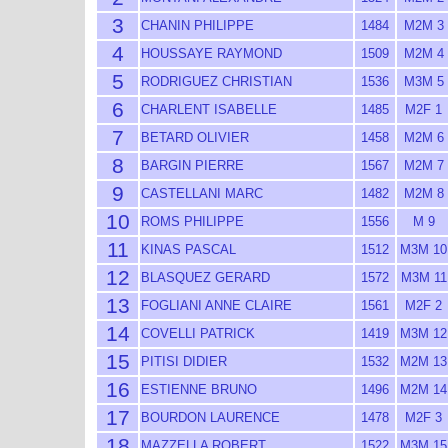
3
CHANIN PHILIPPE
1484
M2M 3
4
HOUSSAYE RAYMOND
1509
M2M 4
5
RODRIGUEZ CHRISTIAN
1536
M3M 5
6
CHARLENT ISABELLE
1485
M2F 1
7
BETARD OLIVIER
1458
M2M 6
8
BARGIN PIERRE
1567
M2M 7
9
CASTELLANI MARC
1482
M2M 8
10
ROMS PHILIPPE
1556
M 9
11
KINAS PASCAL
1512
M3M 10
12
BLASQUEZ GERARD
1572
M3M 11
13
FOGLIANI ANNE CLAIRE
1561
M2F 2
14
COVELLI PATRICK
1419
M3M 12
15
PITISI DIDIER
1532
M2M 13
16
ESTIENNE BRUNO
1496
M2M 14
17
BOURDON LAURENCE
1478
M2F 3
18
MAZZELLA ROBERT
1522
M3M 15