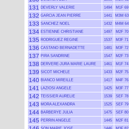
131
DEVERLY VALERIE
1494
M1F 69
132
GARCIA JEAN PIERRE
1441
M3M 63
133
SANCHEZ NOEL
1432
M4M 64
134
ESTIENNE CHRISTIANE
1497
M2F 70
135
RODRIGUEZ REGINE
1537
M3F 71
136
CASTANO BERNADETTE
1481
M3F 72
137
PIRA SANDRINE
1547
M2F 73
138
DERVERE-JURA MARIE LAURE
1461
M1F 74
139
SICOT MICHELE
1433
M2F 75
140
BIANCO MIREILLE
1417
M4F 76
141
LAZIOSI ANGELE
1425
M3F 77
142
TEISSIER AURELIE
1539
SEF 78
143
MORA ALEXANDRA
1525
SEF 79
144
BARBERYE JULIA
1475
SEF 80
145
PERRIN ANGELE
1445
M2F 81
146
SON MARIE JOSE
1446
M3F 82