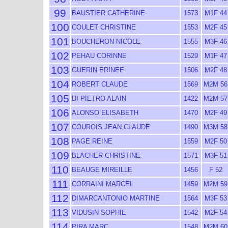
99
BAUSTIER CATHERINE
1573
M1F 44
100
COULET CHRISTINE
1553
M2F 45
101
BOUCHERON NICOLE
1555
M3F 46
102
PEHAU CORINNE
1529
M1F 47
103
GUERIN ERINEE
1506
M2F 48
104
ROBERT CLAUDE
1569
M2M 56
105
DI PIETRO ALAIN
1422
M2M 57
106
ALONSO ELISABETH
1470
M2F 49
107
COUROIS JEAN CLAUDE
1490
M3M 58
108
PAGE REINE
1559
M2F 50
109
BLACHER CHRISTINE
1571
M3F 51
110
BEAUGE MIREILLE
1456
F 52
111
CORRAINI MARCEL
1459
M2M 59
112
DIMARCANTONIO MARTINE
1564
M3F 53
113
VIDUSIN SOPHIE
1542
M2F 54
114
PIRA MARC
1548
M2M 60