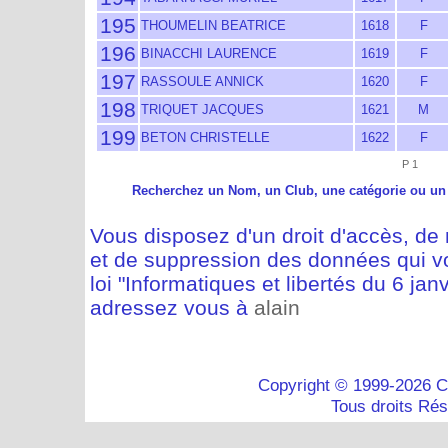
195
THOUMELIN BEATRICE
1618
F
196
BINACCHI LAURENCE
1619
F
197
RASSOULE ANNICK
1620
F
198
TRIQUET JACQUES
1621
M
199
BETON CHRISTELLE
1622
F
P 1
Recherchez un Nom, un Club, une catégorie ou un
Vous disposez d'un droit d'accès, de m
et de suppression des données qui vo
loi "Informatiques et libertés du 6 jan
adressez vous à
alain
Copyright © 1999-2026 C
Tous droits Ré