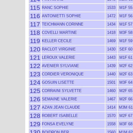
115
RANC SOPHIE
1533
M1F 55
116
ANTONIETTI SOPHIE
1472
M1F 56
117
TEICHMANN CORINNE
1434
M1F 57
118
COVELLI MARTINE
1418
M3F 58
119
KELLER CECILE
1469
M1F 59
120
RACLOT VIRGINIE
1430
SEF 60
121
LEROUX VALERIE
1443
M1F 61
122
AVENIER SYLVIANE
1439
M2F 62
123
CORDIER VERONIQUE
1440
M2F 63
124
GOSUIN LISETTE
1501
M3F 64
125
CORRAINI SYLVETTE
1460
M2F 65
126
SEMAINE VALERIE
1467
M2F 66
127
AZAN JEAN CLAUDE
1414
M3M 61
128
ROBERT ISABELLE
1570
M2F 67
129
FONSA EVELYNE
1558
M3F 68
130
BOIDRON BER
1560
M1M 62