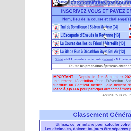
INSCRIVEZ VOUS ET PAYEZ E
Nom, lieu de la course et challenge[s]
Officiel
= MAJ manuelle, courrier+web -
Internet
= MAJ automati
Toutes les prochaines épreuves chronom
IMPORTANT
: Depuis le 1er Septembre 202
uniquement, l'Attestation
Pass Prévention San
substitue au Certificat médical, elle devient 
licencié(e)s FFA
pour participer aux compétitions 
Accueil Courir en F
Classement Généra
Utilisez ce formulaire pour calculer votre 
Les décimales, doivent toujours être séparées