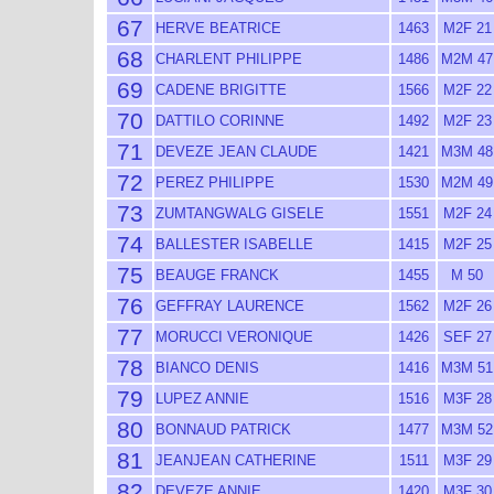
67
HERVE BEATRICE
1463
M2F 21
68
CHARLENT PHILIPPE
1486
M2M 47
69
CADENE BRIGITTE
1566
M2F 22
70
DATTILO CORINNE
1492
M2F 23
71
DEVEZE JEAN CLAUDE
1421
M3M 48
72
PEREZ PHILIPPE
1530
M2M 49
73
ZUMTANGWALG GISELE
1551
M2F 24
74
BALLESTER ISABELLE
1415
M2F 25
75
BEAUGE FRANCK
1455
M 50
76
GEFFRAY LAURENCE
1562
M2F 26
77
MORUCCI VERONIQUE
1426
SEF 27
78
BIANCO DENIS
1416
M3M 51
79
LUPEZ ANNIE
1516
M3F 28
80
BONNAUD PATRICK
1477
M3M 52
81
JEANJEAN CATHERINE
1511
M3F 29
82
DEVEZE ANNIE
1420
M3F 30