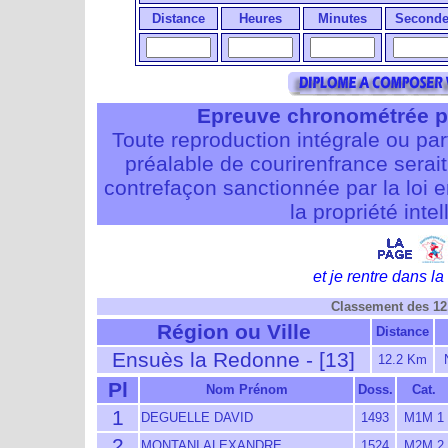
Distance
Heures
Minutes
Seconde
Epreuve chronométrée p
Toute reproduction intégrale ou pa
préalable de courirenfrance serait i
contrefaçon sanctionnée par la loi 
la propriété intel
et je rentre dans la 
Classement des 1
Région ou Ville
Distance
Ensuès la Redonne - [13]
12.2 Km
Pl
Nom Prénom
Doss.
Cat.
1
DEGUELLE DAVID
1493
M1M 1
2
MONTANI ALEXANDRE
1524
M2M 2