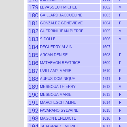
179
LEVASSEUR MICHEL
1602
M
180
GAILLARD JACQUELINE
1603
F
181
GONZALEZ GENEVIEVE
1604
F
182
GUERRINI JEAN PIERRE
1605
M
183
SIDOLLE
1606
M
184
DEGUERRY ALAIN
1607
185
ARCAN DENISE
1608
F
186
MATHEVON BEATRICE
1609
F
187
UVILLAMY MARIE
1610
F
188
AURUS DOMINIQUE
1611
F
189
MESBOUA THIERRY
1612
M
190
MESBOUA MARIE
1613
F
191
MARCHESCHI ALINE
1614
F
192
FAVARANO SYLVAINE
1615
F
193
MAGON BENEDICTE
1616
F
194
TABARRACCI MURIEL
1617
F