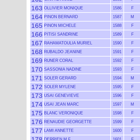
163
OLLIVIER MONIQUE
1586
F
164
PINON BERNARD
1587
M
165
PINON MICHELE
1588
F
166
PITISI SANDRINE
1589
F
167
RAHAMATOULIA MURIEL
1590
F
168
RUBALDO JEANINE
1591
F
169
RUNER CORAL
1592
F
170
SASSONIA NADINE
1593
F
171
SOLER GERARD
1594
M
172
SOLER MYLENE
1595
F
173
USAI GENEVIEVE
1596
F
174
USAI JEAN MARC
1597
M
175
BLANC VERONIQUE
1598
F
176
RENAUDIE GEORGETTE
1599
F
177
LAMI ANNETTE
1600
F
178
DERRIEN M F
1601
F