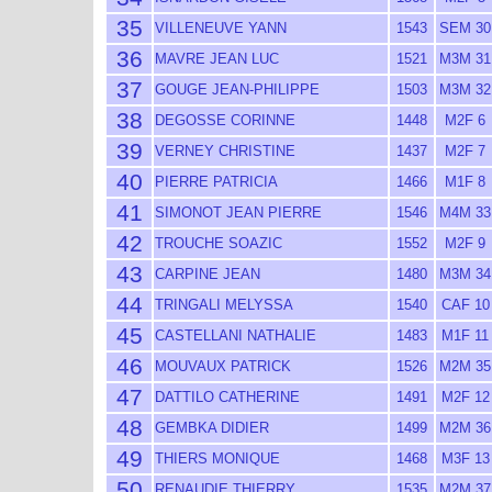
35
VILLENEUVE YANN
1543
SEM 30
36
MAVRE JEAN LUC
1521
M3M 31
37
GOUGE JEAN-PHILIPPE
1503
M3M 32
38
DEGOSSE CORINNE
1448
M2F 6
39
VERNEY CHRISTINE
1437
M2F 7
40
PIERRE PATRICIA
1466
M1F 8
41
SIMONOT JEAN PIERRE
1546
M4M 33
42
TROUCHE SOAZIC
1552
M2F 9
43
CARPINE JEAN
1480
M3M 34
44
TRINGALI MELYSSA
1540
CAF 10
45
CASTELLANI NATHALIE
1483
M1F 11
46
MOUVAUX PATRICK
1526
M2M 35
47
DATTILO CATHERINE
1491
M2F 12
48
GEMBKA DIDIER
1499
M2M 36
49
THIERS MONIQUE
1468
M3F 13
50
RENAUDIE THIERRY
1535
M2M 37