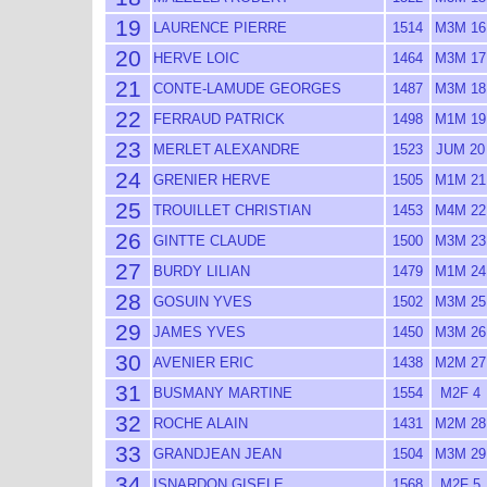
19
LAURENCE PIERRE
1514
M3M 16
20
HERVE LOIC
1464
M3M 17
21
CONTE-LAMUDE GEORGES
1487
M3M 18
22
FERRAUD PATRICK
1498
M1M 19
23
MERLET ALEXANDRE
1523
JUM 20
24
GRENIER HERVE
1505
M1M 21
25
TROUILLET CHRISTIAN
1453
M4M 22
26
GINTTE CLAUDE
1500
M3M 23
27
BURDY LILIAN
1479
M1M 24
28
GOSUIN YVES
1502
M3M 25
29
JAMES YVES
1450
M3M 26
30
AVENIER ERIC
1438
M2M 27
31
BUSMANY MARTINE
1554
M2F 4
32
ROCHE ALAIN
1431
M2M 28
33
GRANDJEAN JEAN
1504
M3M 29
34
ISNARDON GISELE
1568
M2F 5