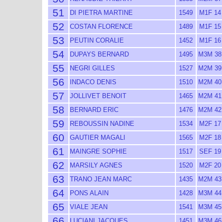
51
DI PIETRA MARTINE
1549
M1F 14
52
COSTAN FLORENCE
1489
M1F 15
53
PEUTIN CORALIE
1452
M1F 16
54
DUPAYS BERNARD
1495
M3M 38
55
NEGRI GILLES
1527
M2M 39
56
INDACO DENIS
1510
M2M 40
57
JOLLIVET BENOIT
1465
M2M 41
58
BERNARD ERIC
1476
M2M 42
59
REBOUSSIN NADINE
1534
M2F 17
60
GAUTIER MAGALI
1565
M2F 18
61
MAINGRE SOPHIE
1517
SEF 19
62
MARSILY AGNES
1520
M2F 20
63
TRANO JEAN MARC
1435
M2M 43
64
PONS ALAIN
1428
M3M 44
65
VIALE JEAN
1541
M3M 45
66
LUCIANI JACQUES
1451
M3M 46