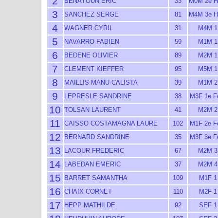
2
BENAYOUN ERIC
33
M0M 2e 
3
SANCHEZ SERGE
81
M4M 3e 
4
WAGNER CYRIL
31
M4M 1
5
NAVARRO FABIEN
59
M1M 1
6
BEDENE OLIVIER
89
M2M 1
7
CLEMENT KIEFFER
95
M5M 1
8
MAILLIS MANU-CALISTA
39
M1M 2
9
LEPRESLE SANDRINE
38
M3F 1e 
10
TOLSAN LAURENT
41
M2M 2
11
CAISSO COSTAMAGNA LAURE
102
M1F 2e 
12
BERNARD SANDRINE
35
M3F 3e 
13
LACOUR FREDERIC
67
M2M 3
14
LABEDAN EMERIC
37
M2M 4
15
BARRET SAMANTHA
109
M1F 1
16
CHAIX CORNET
110
M2F 1
17
HEPP MATHILDE
92
SEF 1