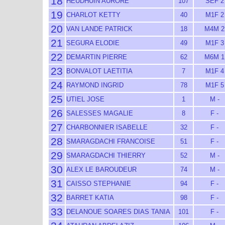
18
HEUDHUIN AURORE
107
SEF 2
19
CHARLOT KETTY
40
M1F 2
20
VAN LANDE PATRICK
18
M4M 2
21
SEGURA ELODIE
49
M1F 3
22
DEMARTIN PIERRE
62
M6M 1
23
BONVALOT LAETITIA
7
M1F 4
24
RAYMOND INGRID
78
M1F 5
25
UTIEL JOSE
1
M -
26
SALESSES MAGALIE
8
F -
27
CHARBONNIER ISABELLE
32
F -
28
SMARAGDACHI FRANCOISE
51
F -
29
SMARAGDACHI THIERRY
52
M -
30
ALEX LE BAROUDEUR
74
M -
31
CAISSO STEPHANIE
94
F -
32
BARRET KATIA
98
F -
33
DELANOUE SOARES DIAS TANIA
101
F -