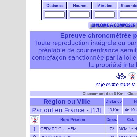
Distance
Heures
Minutes
Seconde
Epreuve chronométrée p
Toute reproduction intégrale ou pa
préalable de courirenfrance serait i
contrefaçon sanctionnée par la loi 
la propriété intel
et je rentre dans la 
Classement des 6 Km
-
Clas
Région ou Ville
Distance
N
Partout en France - [13]
10 Km
4e 10 
Nom Prénom
Doss.
Cat.
1
GERARD GUILHEM
72
M0M 1e 