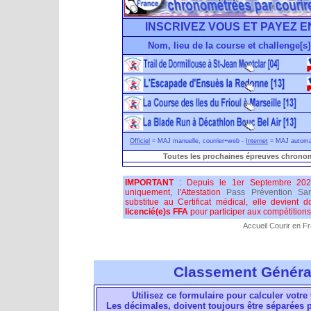
INSCRIVEZ VOUS ET PAYEZ E
Nom, lieu de la course et challenge[s]
Officiel
= MAJ manuelle, courrier+web -
Internet
= MAJ automati
Toutes les prochaines épreuves chronom
IMPORTANT
: Depuis le 1er Septembre 202
uniquement, l'Attestation
Pass Prévention San
substitue au Certificat médical, elle devient 
licencié(e)s FFA
pour participer aux compétitions 
Accueil Courir en F
Classement Généra
Utilisez ce formulaire pour calculer votre 
Les décimales, doivent toujours être séparées