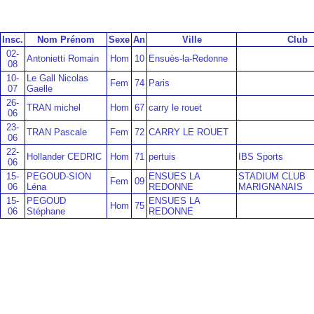
Insc.
Nom Prénom
Sexe
An
Ville
Club
02-
Antonietti Romain
Hom
10
Ensuès-la-Redonne
08
10-
Le Gall Nicolas
Fem
74
Paris
07
Gaelle
26-
TRAN michel
Hom
67
carry le rouet
06
23-
TRAN Pascale
Fem
72
CARRY LE ROUET
06
22-
Hollander CEDRIC
Hom
71
pertuis
IBS Sports
06
15-
PEGOUD-SION
ENSUES LA
STADIUM CLUB
Fem
09
06
Léna
REDONNE
MARIGNANAIS
15-
PEGOUD
ENSUES LA
Hom
75
06
Stéphane
REDONNE