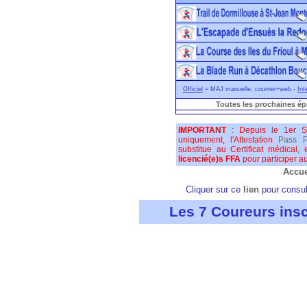
Officiel
= MAJ manuelle, courrier+web -
Int
Toutes les prochaines é
IMPORTANT
: Depuis le 1er S
uniquement, l'Attestation
Pass P
substitue au Certificat médical,
licencié(e)s FFA
pour participer au
Accue
Cliquer sur ce
lien
pour consult
Les 7 Coureurs insc