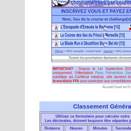
INSCRIVEZ VOUS ET PAYEZ E
Nom, lieu de la course et challenge[s]
Officiel
= MAJ manuelle, courrier+web -
Internet
= MAJ automati
Toutes les prochaines épreuves chronom
IMPORTANT
: Depuis le 1er Septembre 202
uniquement, l'Attestation
Pass Prévention San
substitue au Certificat médical, elle devient 
licencié(e)s FFA
pour participer aux compétitions 
Accueil Courir en F
Classement Généra
Utilisez ce formulaire pour calculer votre 
Les décimales, doivent toujours être séparées
Distance
Heures
Minutes
Seconde