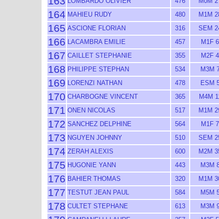
163
LOMBARDO OLIVIER
476
M0M 2
164
MAHIEU RUDY
480
M1M 2
165
ASCIONE FLORIAN
316
SEM 2
166
LACAMBRA EMILIE
457
M1F 6
167
CAILLET STEPHANIE
355
M2F 4
168
PHILIPPE STEPHAN
534
M3M 
169
LORENZI NATHAN
478
ESM 
170
CHARBOGNE VINCENT
365
M4M 1
171
ONEN NICOLAS
517
M1M 2
172
SANCHEZ DELPHINE
564
M1F 7
173
NGUYEN JOHNNY
510
SEM 2
174
ZERAH ALEXIS
600
M2M 3
175
HUGONIE YANN
443
M3M 
176
BAHIER THOMAS
320
M1M 3
177
TESTUT JEAN PAUL
584
M5M 
178
CULTET STEPHANE
613
M3M 