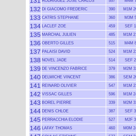
131
RODRIGUEZ JOSE CARLOS
557
M4M 
132
DI GIACOMO FREDERIC
390
M1M 2
133
CATRIS STEPHANE
360
M3M 
134
LACLEF ZOE
459
SEF 1
135
MARCHAL JULIEN
485
M1M 2
136
OBERTO GILLES
515
M4M 
137
PALAISI DAVID
524
M1M 2
138
NOVEL JADE
514
SEF 2
139
DE VINCENZO FABRICE
379
M2M 3
140
DELWICHE VINCENT
386
SEM 2
141
REINARD OLIVIER
547
M1M 2
142
VISSAC GILLES
596
M1M 2
143
BOREL PIERRE
339
M2M 3
144
DENIS CHLOE
387
SEF 3
145
PERRACCHIA ELODIE
527
M2F 3
146
LAFAY THOMAS
460
M0M 2