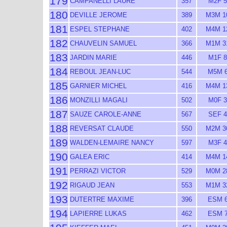
179
CAMPANELLI LAURE
357
M2F 5
180
DEVILLE JEROME
389
M3M 1
181
ESPEL STEPHANE
402
M4M 1
182
CHAUVELIN SAMUEL
366
M1M 3
183
JARDIN MARIE
446
M1F 8
184
REBOUL JEAN-LUC
544
M5M 
185
GARNIER MICHEL
416
M4M 1
186
MONZILLI MAGALI
502
M0F 3
187
SAUZE CAROLE-ANNE
567
SEF 4
188
REVERSAT CLAUDE
550
M2M 3
189
WALDEN-LEMAIRE NANCY
597
M3F 4
190
GALEA ERIC
414
M4M 1
191
PERRAZI VICTOR
529
M0M 2
192
RIGAUD JEAN
553
M1M 3
193
DUTERTRE MAXIME
396
ESM 
194
LAPIERRE LUKAS
462
ESM 