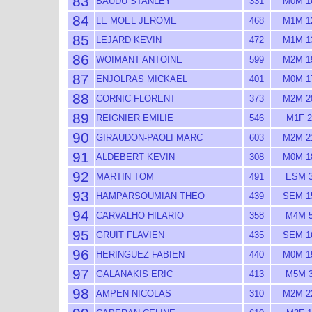
83
BAUDU STANLEY
331
M0M 1
84
LE MOEL JEROME
468
M1M 1
85
LEJARD KEVIN
472
M1M 1
86
WOIMANT ANTOINE
599
M2M 1
87
ENJOLRAS MICKAEL
401
M0M 1
88
CORNIC FLORENT
373
M2M 2
89
REIGNIER EMILIE
546
M1F 2
90
GIRAUDON-PAOLI MARC
603
M2M 2
91
ALDEBERT KEVIN
308
M0M 1
92
MARTIN TOM
491
ESM 
93
HAMPARSOUMIAN THEO
439
SEM 1
94
CARVALHO HILARIO
358
M4M 
95
GRUIT FLAVIEN
435
SEM 1
96
HERINGUEZ FABIEN
440
M0M 1
97
GALANAKIS ERIC
413
M5M 
98
AMPEN NICOLAS
310
M2M 2