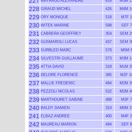
227
MAYRAUD ALEXANDRE
616
M3M 1
228
GIRAUD MICHEL
426
M4M 1
229
ORY MONIQUE
518
M7F 1
230
WITEK MARINE
598
SEF 7
231
CABRERA GEOFFREY
354
SEM 2
232
GUSMAROLI LUCAS
437
SEM 3
233
SURBLED MARC
578
M5M 
234
SILVESTRI GUILLAUME
573
M3M 1
235
ATTIA DAVID
318
M1M 3
236
DELORE FLORENCE
385
M2F 1
237
MALLIE FREDERIC
484
M2M 3
238
PEZZOLI NICOLAS
532
M2M 4
239
MARTHOURET SABINE
488
M3F 7
240
BALDY DAMIEN
324
M0M 3
241
ELBAZ ANDREE
400
M4F 2
242
MAUREAU MARION
494
SEF 8