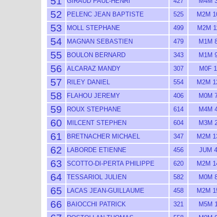
51
GIRAUD PAUL-HENRI
427
M4M 
52
PELENC JEAN BAPTISTE
525
M2M 1
53
MOLL STEPHANE
499
M2M 1
54
MAGNAN SEBASTIEN
479
M1M 
55
BOULON BERNARD
343
M1M 
56
ALCARAZ MANDY
307
M0F 1
57
RILEY DANIEL
554
M2M 1
58
FLAHOU JEREMY
406
M0M 
59
ROUX STEPHANE
614
M4M 
60
MILCENT STEPHEN
604
M3M 
61
BRETNACHER MICHAEL
347
M2M 1
62
LABORDE ETIENNE
456
JUM 
63
SCOTTO-DI-PERTA PHILIPPE
620
M2M 1
64
TESSARIOL JULIEN
582
M0M 
65
LACAS JEAN-GUILLAUME
458
M2M 1
66
BAIOCCHI PATRICK
321
M5M 