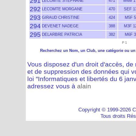
291
LECOMTE STEPHANE
471
M4M 1
292
LECOMTE MORGANE
470
SEF 1
293
GIRAUD CHRISTINE
424
M5F 5
294
DEVENET NADEGE
388
M3F 1
295
DELARBRE PATRICIA
382
M6F 3
P 1
Recherchez un Nom, un Club, une catégorie ou un
Vous disposez d'un droit d'accès, de m
et de suppression des données qui vo
loi "Informatiques et libertés du 6 jan
adressez vous à
alain
Copyright © 1999-2026 C
Tous droits Ré