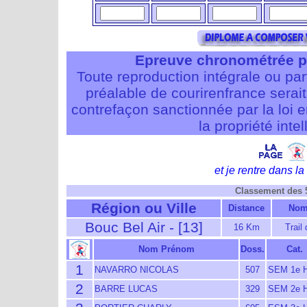
Epreuve chronométrée p
Toute reproduction intégrale ou pa
préalable de courirenfrance serait i
contrefaçon sanctionnée par la loi 
la propriété intel
et je rentre dans la 
Classement des
Région ou Ville
Distance
Nom 
Bouc Bel Air - [13]
16 Km
Trail
Nom Prénom
Doss.
Cat.
1
NAVARRO NICOLAS
507
SEM 1e 
2
BARRE LUCAS
329
SEM 2e 