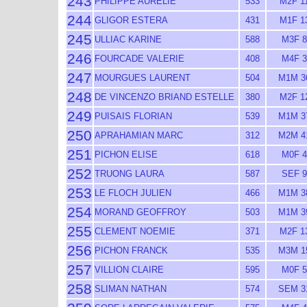
243
PHILIPPE AURELIE
533
M2F 1
244
GLIGOR ESTERA
431
M1F 1
245
ULLIAC KARINE
588
M3F 8
246
FOURCADE VALERIE
408
M4F 3
247
MOURGUES LAURENT
504
M1M 3
248
DE VINCENZO BRIAND ESTELLE
380
M2F 1
249
PUISAIS FLORIAN
539
M1M 3
250
APRAHAMIAN MARC
312
M2M 4
251
PICHON ELISE
618
M0F 4
252
TRUONG LAURA
587
SEF 9
253
LE FLOCH JULIEN
466
M1M 3
254
MORAND GEOFFROY
503
M1M 3
255
CLEMENT NOEMIE
371
M2F 1
256
PICHON FRANCK
535
M3M 1
257
VILLION CLAIRE
595
M0F 5
258
SLIMAN NATHAN
574
SEM 3