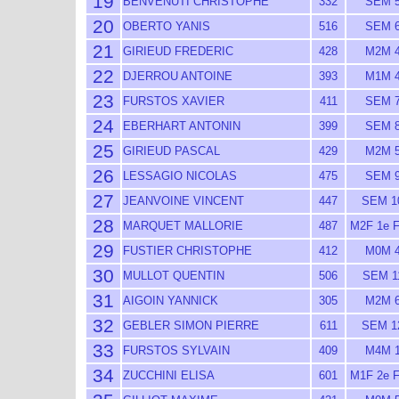
19
BENVENUTI CHRISTOPHE
332
SEM 
20
OBERTO YANIS
516
SEM 
21
GIRIEUD FREDERIC
428
M2M 
22
DJERROU ANTOINE
393
M1M 
23
FURSTOS XAVIER
411
SEM 
24
EBERHART ANTONIN
399
SEM 
25
GIRIEUD PASCAL
429
M2M 
26
LESSAGIO NICOLAS
475
SEM 
27
JEANVOINE VINCENT
447
SEM 1
28
MARQUET MALLORIE
487
M2F 1e 
29
FUSTIER CHRISTOPHE
412
M0M 
30
MULLOT QUENTIN
506
SEM 1
31
AIGOIN YANNICK
305
M2M 
32
GEBLER SIMON PIERRE
611
SEM 1
33
FURSTOS SYLVAIN
409
M4M 
34
ZUCCHINI ELISA
601
M1F 2e 