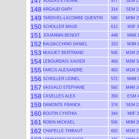
147
SOULAS ETIENNE
577
SEM 2
148
ARGAUD GARY
314
SEM 2
149
TARDIVEL-LACOMBE QUENTIN
580
M0M 2
150
SCHOLLER MAUD
612
M3F 3
151
JOUANNIN BENOIT
448
M6M 
152
BALDACCHINO DANIEL
323
M3M 
153
MUGUET BERTRAND
505
M1M 2
154
LEBOURDAIS XAVIER
469
M2M 3
155
FARCIS ALEXANDRE
403
M1M 2
156
SCHOLLER LIONEL
572
M4M 
157
VASSALO STEPHANE
592
M4M 1
158
CASELLES ALEX
359
ESM 
159
DAMONTE FRANCK
374
SEM 2
160
BOUTIN CYNTHIA
344
M0F 2
161
ROBIN MICKAEL
556
M0M 2
162
CHAPELLE THIBAUT
602
M1M 2