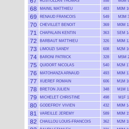
67
ROSTOLLAN THOMAS
558
M0M 
68
MAINIL MATTHIEU
483
M0M 1
69
RENAUD FRANCOIS
549
M3M 
70
CHEVILLET BENOIT
369
M0M 1
71
CHAPALAIN KENTIN
363
SEM 1
72
BARBAUT MATTHIEU
326
M0M 1
73
LIMOUZI SANDY
608
M2M 1
74
BARONI PATRICK
328
M5M 
75
QUIDORT NICOLAS
540
M2M 1
76
MATOHANZA ARNAUD
493
M0M 1
77
XUEREF ROMAIN
606
M1M 1
78
BRETON JULIEN
348
M1M 1
79
MICHELET CHRISTINE
498
M1F 1
80
GODEFROY VIVIEN
432
M0M 1
81
VAREILLE JEREMY
589
M0M 1
82
CHAILLOU LOUIS-FRANCOIS
362
M2M 1