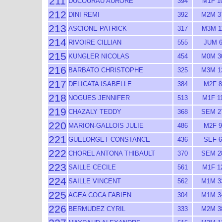
211
DUCOURAU AURORE
394
M1F 1
212
DINI REMI
392
M2M 3
213
ASCIONE PATRICK
317
M3M 1
214
RIVOIRE CILLIAN
555
JUM 
215
KUNGLER NICOLAS
454
M0M 3
216
BARBATO CHRISTOPHE
325
M3M 1
217
DELICATA ISABELLE
384
M2F 8
218
NOGUES JENNIFER
513
M1F 1
219
CHAZALY TEDDY
368
SEM 2
220
MARION-GALLOIS JULIE
486
M2F 9
221
GUELORGET CONSTANCE
436
SEF 6
222
CHOREL ANTONA THIBAULT
370
SEM 2
223
SAILLE CECILE
561
M1F 1
224
SAILLE VINCENT
562
M1M 3
225
AGEA COCA FABIEN
304
M1M 3
226
BERMUDEZ CYRIL
333
M2M 3