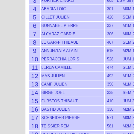
3
PORTIER CHARLY
605
ESM 3e 
4
ABADIA LOIC
301
M0M 
5
GILLET JULIEN
420
SEM 
6
BONNABEL PIERRE
337
M1M 
7
ALCARAZ GABRIEL
306
M0M 
8
LE GARFF THIBAULT
467
SEM 
9
ANNUNZIATA ALAIN
615
M2M 
10
PERRACCHIA LORIS
528
JUM 
11
LERDA CAMILLE
474
SEM 
12
MAS JULIEN
492
M1M 
13
CAMP JULIEN
356
M1M 
14
BIRGE JOEL
335
SEM 
15
FURSTOS THIBAUT
410
JUM 
16
BASTID JULIEN
330
M2M 
17
SCHNEIDER PIERRE
571
M0M 
18
TEISSIER REMI
581
M2M 