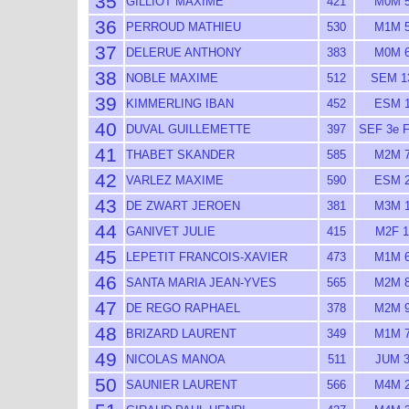
35
GILLIOT MAXIME
421
M0M 
36
PERROUD MATHIEU
530
M1M 
37
DELERUE ANTHONY
383
M0M 
38
NOBLE MAXIME
512
SEM 1
39
KIMMERLING IBAN
452
ESM 
40
DUVAL GUILLEMETTE
397
SEF 3e 
41
THABET SKANDER
585
M2M 
42
VARLEZ MAXIME
590
ESM 
43
DE ZWART JEROEN
381
M3M 
44
GANIVET JULIE
415
M2F 1
45
LEPETIT FRANCOIS-XAVIER
473
M1M 
46
SANTA MARIA JEAN-YVES
565
M2M 
47
DE REGO RAPHAEL
378
M2M 
48
BRIZARD LAURENT
349
M1M 
49
NICOLAS MANOA
511
JUM 
50
SAUNIER LAURENT
566
M4M 