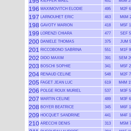
195
KIEFFER MAEL
451
M0M 2
196
MAXIMOVITCH ELODIE
495
M2F 6
197
LARNOUHET ERIC
463
M6M 
198
GAVOTY MARION
418
M5F 1
199
LORENZI CHIARA
477
SEF 5
200
DANIELE THOMAS
375
JUM 
201
RICCOBONO SABRINA
551
M1F 9
202
DIDO MAXIM
391
SEM 2
203
BOSCHI SOPHIE
341
M5F 2
204
RENAUD CELINE
548
M2F 7
205
FAGET JEAN LUC
619
M4M 1
206
POLGE ROUX MURIEL
537
M3F 5
207
MARTIN CELINE
489
M3F 6
208
BOYER BEATRICE
345
M6F 1
209
HOCQUET SANDRINE
441
M4F 1
210
ARECCHI DENIS
313
M5M 