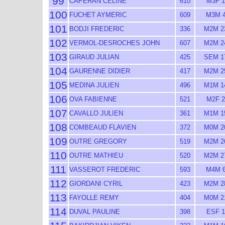
99
CAPERAN CELINE
610
M3F 1
100
FUCHET AYMERIC
609
M3M 
101
BODJI FREDERIC
336
M2M 2
102
VERMOL-DESROCHES JOHN
607
M2M 2
103
GIRAUD JULIAN
425
SEM 1
104
GAURENNE DIDIER
417
M2M 2
105
MEDINA JULIEN
496
M1M 1
106
OVA FABIENNE
521
M2F 2
107
CAVALLO JULIEN
361
M1M 1
108
COMBEAUD FLAVIEN
372
M0M 2
109
OUTRE GREGORY
519
M2M 2
110
OUTRE MATHIEU
520
M2M 2
111
VASSEROT FREDERIC
593
M4M 
112
GIORDANI CYRIL
423
M2M 2
113
FAYOLLE REMY
404
M0M 2
114
DUVAL PAULINE
398
ESF 1