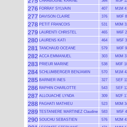
275
CHARBOGNE KARINE
364
M3F 1
276
FORRAY SYLVAIN
407
M1M 4
277
DAVISON CLAIRE
376
M0F 8
278
PETIT FRANCOIS
531
M0M 3
279
LAURENTI CHRISTEL
465
M6F 2
280
LAURENS KATI
464
M5F 3
281
TANCHAUD OCEANE
579
M0F 9
282
ACCA EMMANUEL
303
M0M 3
283
PRIEUR MARINE
538
M0F 1
284
SCHLUMBERGER BENJAMIN
570
M1M 4
285
BARNIER INES
327
SEF 1
286
RAPHIN CHARLOTTE
543
SEF 1
287
ALLOUACHE LYNDA
309
M2F 1
288
PAGHATI MATHIEU
523
M0M 3
289
TESTANIERE MARTINEZ Claudine
583
M5F 4
290
SOUCHU SEBASTIEN
576
M2M 4