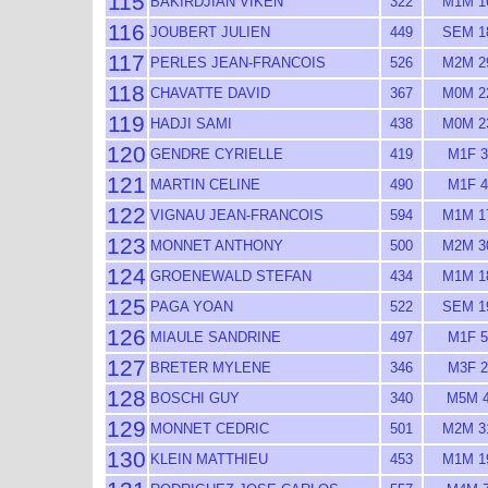
115
BAKIRDJIAN VIKEN
322
M1M 1
116
JOUBERT JULIEN
449
SEM 1
117
PERLES JEAN-FRANCOIS
526
M2M 2
118
CHAVATTE DAVID
367
M0M 2
119
HADJI SAMI
438
M0M 2
120
GENDRE CYRIELLE
419
M1F 3
121
MARTIN CELINE
490
M1F 4
122
VIGNAU JEAN-FRANCOIS
594
M1M 1
123
MONNET ANTHONY
500
M2M 3
124
GROENEWALD STEFAN
434
M1M 1
125
PAGA YOAN
522
SEM 1
126
MIAULE SANDRINE
497
M1F 5
127
BRETER MYLENE
346
M3F 2
128
BOSCHI GUY
340
M5M 
129
MONNET CEDRIC
501
M2M 3
130
KLEIN MATTHIEU
453
M1M 1