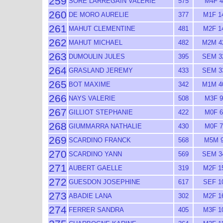
259
SORE LARREGAIN VALERIE
575
M4F 4
260
DE MORO AURELIE
377
M1F 1
261
MAHUT CLEMENTINE
481
M2F 1
262
MAHUT MICHAEL
482
M2M 4
263
DUMOULIN JULES
395
SEM 3
264
GRASLAND JEREMY
433
SEM 3
265
BOT MAXIME
342
M1M 4
266
NAYS VALERIE
508
M3F 9
267
GILLIOT STEPHANIE
422
M0F 6
268
GIUMMARRA NATHALIE
430
M0F 7
269
SCARDINO FRANCK
568
M5M 
270
SCARDINO YANN
569
SEM 3
271
AUBERT GAELLE
319
M2F 1
272
GUESDON JOSEPHINE
617
SEF 1
273
ABADIE LANA
302
M2F 1
274
FERRER SANDRA
405
M3F 1