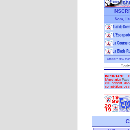
INSCRI
Nom, lie
Officiel
= MAJ manu
Toute
IMPORTANT
: D
l'Attestation
Pass 
elle devient do
compétitions de co
C