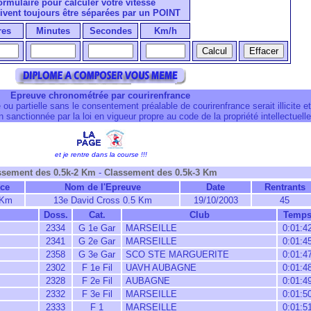
formulaire pour calculer votre vitesse
ivent toujours être séparées par un POINT
res
Minutes
Secondes
Km/h
Epreuve chronométrée par courirenfrance
 ou partielle sans le consentement préalable de courirenfrance serait illicite et
 sanctionnée par la loi en vigueur propre au code de la propriété intellectuelle
et je rentre dans la course !!!
ssement des 0.5k-2 Km
-
Classement des 0.5k-3 Km
nce
Nom de l'Epreuve
Date
Rentrants
 Km
13e David Cross 0.5 Km
19/10/2003
45
Doss.
Cat.
Club
Temp
2334
G 1e Gar
MARSEILLE
0:01:4
2341
G 2e Gar
MARSEILLE
0:01:4
2358
G 3e Gar
SCO STE MARGUERITE
0:01:4
2302
F 1e Fil
UAVH AUBAGNE
0:01:4
2328
F 2e Fil
AUBAGNE
0:01:4
2332
F 3e Fil
MARSEILLE
0:01:5
2333
F 1
MARSEILLE
0:01:5