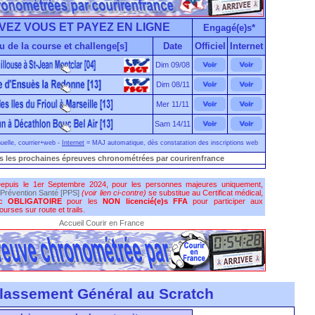
VEZ VOUS ET PAYEZ EN LIGNE
Engagé(e)s*
u de la course et challenge[s]
Date
Officiel
Internet
Dim 09/08
Dim 08/11
Mer 11/11
Sam 14/11
elle, courrier+web -
Internet
= MAJ automatique, dès constatation des inscriptions web
s les prochaines épreuves chronométrées par courirenfrance
epuis le 1er Septembre 2024, pour les personnes majeures uniquement,
Prévention Santé [PPS]
(voir lien ci-contre)
se substitue au Certificat médical,
nc
OBLIGATOIRE
pour les
NON licencié(e)s FFA
pour participer aux
urses sur route et trails.
Accueil Courir en France
lassement Général au Scratch