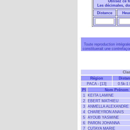
Utilisez ce 
Les décimales, do
Distance
Heu
Toute reproduction intégrale
constituerait une contrefaçon
Cla
Région
Dista
PACA - [13]
0.5k-1
Pl
Nom Prénom
1
KEITA LAMINE
2
EBERT MATHIEU
3
ANMELLA ALEXANDRE
4
CHAREYRON ANAIS
5
AYOUB YASMINE
6
PARON JOHANNA
7
CUTAYA MARIE