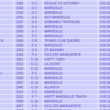
2342
G 1
ATSCAF ST VICTORET
0:01:5
2344
G 2
MARSEILLE
0:01:5
2315
G 3
MARSEILLE
0:01:5
2310
G 4
ACP MARSEILLE
0:01:5
2337
G 5
SARDINES TRIATHLON
0:01:5
2350
G 6
MARSEILLE
0:01:5
2359
G 7
MARSEILLE
0:01:5
2331
F 2
MARSEILLE
0:01:5
EN
2304
G 8
TENNIS CLUB QUEIREL
0:01:5
2355
F 3
MARSEILLE
0:02:0
Y
2323
G 9
ST MAXIMIN
0:02:0
2336
F 4
SCO STE MARGUERITE
0:02:0
2351
G 10
ASPTT JUDO
0:02:0
2312
G 11
LA CIOTAT
0:02:0
2318
G 12
MARSEILLE
0:02:0
U
2335
F 5
MARSEILLE
0:02:0
2303
G 13
MARSEILLE
0:02:0
2307
G 14
MARSEILLE
0:02:0
2345
G 15
ALLAUCH
0:02:0
2313
F 6
MARSEILLE
0:02:1
2322
F 7
ASPTT MARSEILLE TRIATH
0:02:1
2348
G 16
MARSEILLE
0:02:1
2357
F 8
SCO STE MARGUERITE
0:02:1