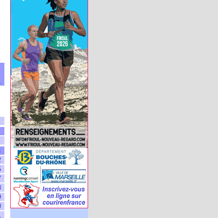
.
s
2
5
7
8
9
0
1