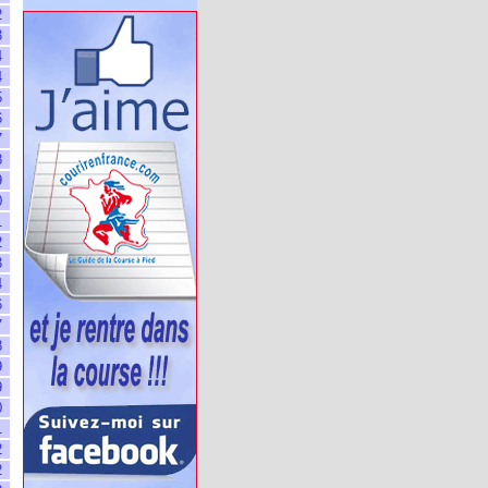
2
3
4
4
5
6
7
8
9
0
1
2
3
4
6
7
8
9
9
0
1
2
2