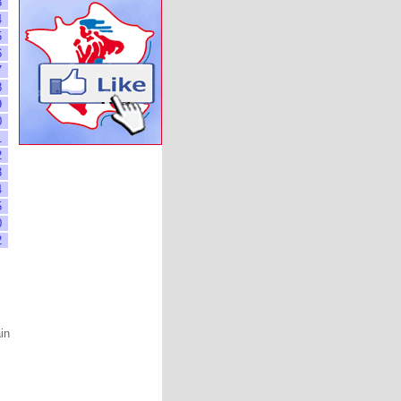
3
4
5
6
7
8
9
0
1
2
3
4
5
0
2
ain