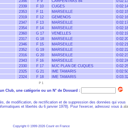
2356
F 9
CARPENTRAS 84
0:02:1
2339
F 10
CUGES
0:02:1
2353
F 11
MARSEILLE
0:02:1
2319
F 12
GEMENOS
0:02:1
2347
F 13
MARSEILLE
0:02:1
2354
F 14
MARSEILLE
0:02:1
2360
G 17
VENELLES
0:02:1
2317
G 18
MARSEILLE
0:02:2
2346
F 15
MARSEILLE
0:02:2
2352
G 19
MARSEILLE
0:02:2
2316
G 20
MARSEILLE
0:02:2
2343
F 16
MARSEILLE
0:02:2
2330
F 17
MJC PLAN DE CUQUES
0:02:2
2325
G 21
IME TAMARIS
0:02:5
2324
F 18
IME TAMARIS
0:03:3
P 1
n Club, une catégorie ou un N° de Dossard :
ès, de modification, de rectification et de suppression des données qui vous
Informatiques et libertés du 6 janvier 1978). Pour l'exercer, adressez vous à
al
Copyright © 1999-2026 Courir en France