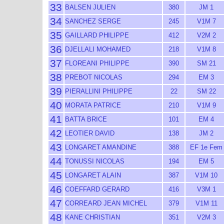
33
BALSEN JULIEN
380
JM 1
34
SANCHEZ SERGE
245
V1M 7
35
GAILLARD PHILIPPE
412
V2M 2
36
DJELLALI MOHAMED
218
V1M 8
37
FLOREANI PHILIPPE
390
SM 21
38
PREBOT NICOLAS
294
EM 3
39
PIERALLINI PHILIPPE
22
SM 22
40
MORATA PATRICE
210
V1M 9
41
BATTA BRICE
101
EM 4
42
LEOTIER DAVID
138
JM 2
43
LONGARET AMANDINE
388
EF 1e Fem
44
TONUSSI NICOLAS
194
EM 5
45
LONGARET ALAIN
387
V1M 10
46
COEFFARD GERARD
416
V3M 1
47
CORREARD JEAN MICHEL
379
V1M 11
48
KANE CHRISTIAN
351
V2M 3