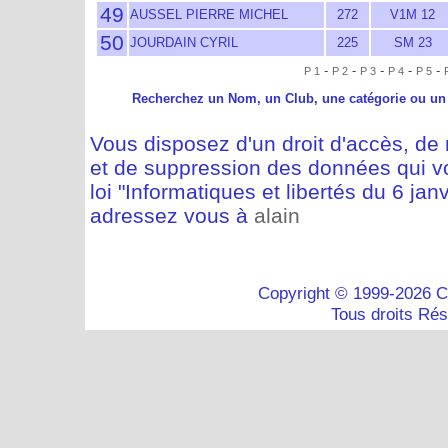
49
AUSSEL PIERRE MICHEL
272
V1M 12
50
JOURDAIN CYRIL
225
SM 23
-
-
-
-
-
P 1
P 2
P 3
P 4
P 5
Recherchez un Nom, un Club, une catégorie ou un
Vous disposez d'un droit d'accès, de m
et de suppression des données qui vo
loi "Informatiques et libertés du 6 jan
adressez vous à
alain
Copyright © 1999-2026 C
Tous droits Ré