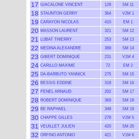
17
GIACALONE VINCENT
129
SM 11
18
STAUNTON GERRY
364
V2M 1
19
CARAYON NICOLAS
410
EM 1
20
MASSON LAURENT
321
SM 12
21
LUBAT THIERRY
253
SM 13
22
MEDINA ALEXANDRE
389
SM 14
23
GIBERT DOMINIQUE
231
V1M 4
24
CARILLO MAXIME
72
EM 2
25
DA-BARBUTO YANNICK
275
SM 15
26
BESSIS EDDINE
318
SM 16
27
PENEL ARNAUD
202
SM 17
28
ROBERT DOMINIQUE
369
SM 18
29
BE RAPHAEL
349
SM 19
30
CHAPPE GILLES
278
V1M 5
31
VEUILLET JULIEN
420
SM 20
32
ORFINO ANTONIO
421
V1M 6