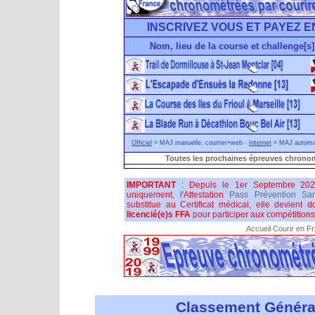
INSCRIVEZ VOUS ET PAYEZ E
Nom, lieu de la course et challenge[s]
Officiel
= MAJ manuelle, courrier+web -
Internet
= MAJ automati
Toutes les prochaines épreuves chronom
IMPORTANT
: Depuis le 1er Septembre 202
uniquement, l'Attestation
Pass Prévention San
substitue au Certificat médical, elle devient 
licencié(e)s FFA
pour participer aux compétitions 
Accueil Courir en F
Classement Généra