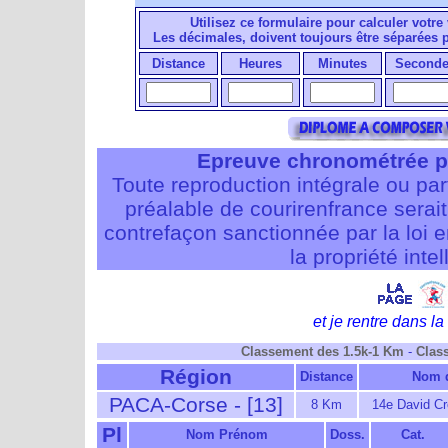
Utilisez ce formulaire pour calculer votre 
Les décimales, doivent toujours être séparées
Distance
Heures
Minutes
Seconde
Epreuve chronométrée p
Toute reproduction intégrale ou pa
préalable de courirenfrance serait i
contrefaçon sanctionnée par la loi 
la propriété intel
et je rentre dans la 
Classement des 1.5k-1 Km
-
Clas
Région
Distance
Nom d
PACA-Corse - [13]
8 Km
14e David C
Pl
Nom Prénom
Doss.
Cat.