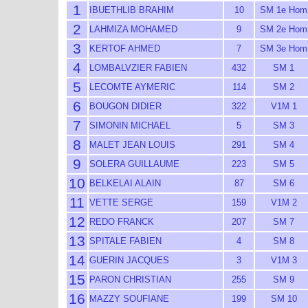
1
IBUETHLIB BRAHIM
10
SM 1e Hom
2
LAHMIZA MOHAMED
9
SM 2e Hom
3
KERTOF AHMED
7
SM 3e Hom
4
LOMBALVZIER FABIEN
432
SM 1
5
LECOMTE AYMERIC
114
SM 2
6
BOUGON DIDIER
322
V1M 1
7
SIMONIN MICHAEL
5
SM 3
8
MALET JEAN LOUIS
291
SM 4
9
SOLERA GUILLAUME
223
SM 5
10
BELKELAI ALAIN
87
SM 6
11
VETTE SERGE
159
V1M 2
12
REDO FRANCK
207
SM 7
13
SPITALE FABIEN
4
SM 8
14
GUERIN JACQUES
3
V1M 3
15
PARON CHRISTIAN
255
SM 9
16
MAZZY SOUFIANE
199
SM 10