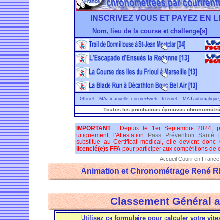
INSCRIVEZ VOUS ET PAYEZ EN L
Nom, lieu de la course et challenge[s]
Officiel
= MAJ manuelle, courrier+web -
Internet
= MAJ automatique, 
Toutes les prochaines épreuves chronométré
IMPORTANT
: Depuis le 1er Septembre 2024, p
uniquement, l'Attestation
Pass Prévention Santé 
substitue au Certificat médical, elle devient donc
licencié(e)s FFA
pour participer aux compétitions de co
Accueil Courir en France
Animation et Chronométrage René 
Classement Général a
Utilisez ce formulaire pour calculer votre vite