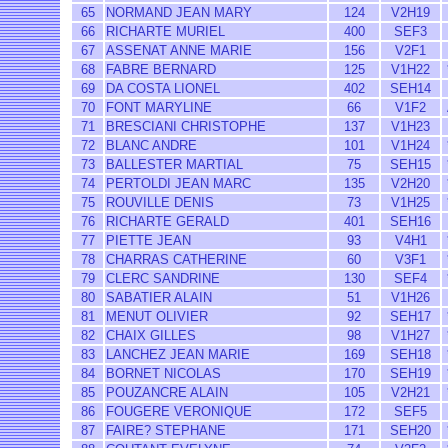
65
NORMAND JEAN MARY
124
V2H19
66
RICHARTE MURIEL
400
SEF3
67
ASSENAT ANNE MARIE
156
V2F1
68
FABRE BERNARD
125
V1H22
69
DA COSTA LIONEL
402
SEH14
70
FONT MARYLINE
66
V1F2
71
BRESCIANI CHRISTOPHE
137
V1H23
72
BLANC ANDRE
101
V1H24
73
BALLESTER MARTIAL
75
SEH15
74
PERTOLDI JEAN MARC
135
V2H20
75
ROUVILLE DENIS
73
V1H25
76
RICHARTE GERALD
401
SEH16
77
PIETTE JEAN
93
V4H1
78
CHARRAS CATHERINE
60
V3F1
79
CLERC SANDRINE
130
SEF4
80
SABATIER ALAIN
51
V1H26
81
MENUT OLIVIER
92
SEH17
82
CHAIX GILLES
98
V1H27
83
LANCHEZ JEAN MARIE
169
SEH18
84
BORNET NICOLAS
170
SEH19
85
POUZANCRE ALAIN
105
V2H21
86
FOUGERE VERONIQUE
172
SEF5
87
FAIRE? STEPHANE
171
SEH20