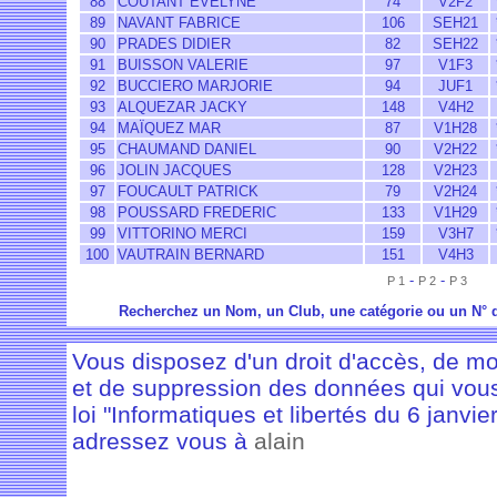
88
COUTANT EVELYNE
74
V2F2
89
NAVANT FABRICE
106
SEH21
90
PRADES DIDIER
82
SEH22
91
BUISSON VALERIE
97
V1F3
92
BUCCIERO MARJORIE
94
JUF1
93
ALQUEZAR JACKY
148
V4H2
94
MAÏQUEZ MAR
87
V1H28
95
CHAUMAND DANIEL
90
V2H22
96
JOLIN JACQUES
128
V2H23
97
FOUCAULT PATRICK
79
V2H24
98
POUSSARD FREDERIC
133
V1H29
99
VITTORINO MERCI
159
V3H7
100
VAUTRAIN BERNARD
151
V4H3
-
-
P 1
P 2
P 3
Recherchez un Nom, un Club, une catégorie ou un N° 
Vous disposez d'un droit d'accès, de modi
et de suppression des données qui vous 
loi "Informatiques et libertés du 6 janvie
adressez vous à
alain