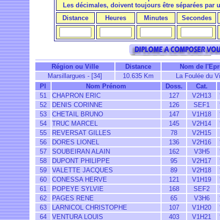
Les décimales, doivent toujours être séparées par
Distance
Heures
Minutes
Secondes
Région ou Ville
Distance
Nom de l'Epr
Marsillargues - [34]
10.635 Km
La Foulée du Vi
Pl
Nom Prénom
Doss.
Cat.
51
CHAPRON ERIC
127
V2H13
52
DENIS CORINNE
126
SEF1
53
CHETAIL BRUNO
147
V1H18
54
TRUC MARCEL
145
V2H14
55
REVERSAT GILLES
78
V2H15
56
DORES LIONEL
136
V2H16
57
SOUBEIRAN ALAIN
162
V3H5
58
DUPONT PHILIPPE
95
V2H17
59
VALETTE JACQUES
89
V2H18
60
CONESSA HERVE
121
V1H19
61
POPEYE SYLVIE
168
SEF2
62
PAGES RENE
65
V3H6
63
LARNICOL CHRISTOPHE
107
V1H20
64
VENTURA LOUIS
403
V1H21