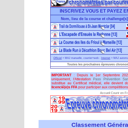
INSCRIVEZ VOUS ET PAYEZ E
Nom, lieu de la course et challenge[s]
Officiel
= MAJ manuelle, courrier+web -
Internet
= MAJ automati
Toutes les prochaines épreuves chronom
IMPORTANT
: Depuis le 1er Septembre 202
uniquement, l'Attestation
Pass Prévention San
substitue au Certificat médical, elle devient 
licencié(e)s FFA
pour participer aux compétitions 
Accueil Courir en F
Classement Généra