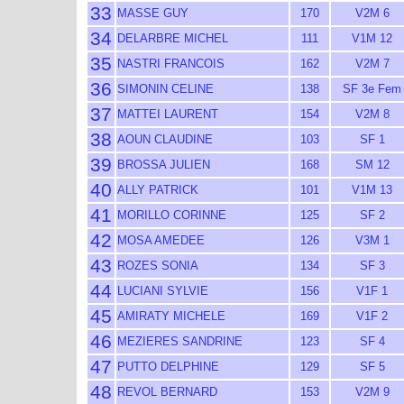
33
MASSE GUY
170
V2M 6
34
DELARBRE MICHEL
111
V1M 12
35
NASTRI FRANCOIS
162
V2M 7
36
SIMONIN CELINE
138
SF 3e Fem
37
MATTEI LAURENT
154
V2M 8
38
AOUN CLAUDINE
103
SF 1
39
BROSSA JULIEN
168
SM 12
40
ALLY PATRICK
101
V1M 13
41
MORILLO CORINNE
125
SF 2
42
MOSA AMEDEE
126
V3M 1
43
ROZES SONIA
134
SF 3
44
LUCIANI SYLVIE
156
V1F 1
45
AMIRATY MICHELE
169
V1F 2
46
MEZIERES SANDRINE
123
SF 4
47
PUTTO DELPHINE
129
SF 5
48
REVOL BERNARD
153
V2M 9