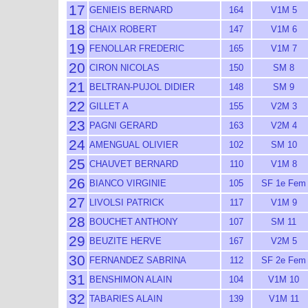
17
GENIEIS BERNARD
164
V1M 5
18
CHAIX ROBERT
147
V1M 6
19
FENOLLAR FREDERIC
165
V1M 7
20
CIRON NICOLAS
150
SM 8
21
BELTRAN-PUJOL DIDIER
148
SM 9
22
GILLET A
155
V2M 3
23
PAGNI GERARD
163
V2M 4
24
AMENGUAL OLIVIER
102
SM 10
25
CHAUVET BERNARD
110
V1M 8
26
BIANCO VIRGINIE
105
SF 1e Fem
27
LIVOLSI PATRICK
117
V1M 9
28
BOUCHET ANTHONY
107
SM 11
29
BEUZITE HERVE
167
V2M 5
30
FERNANDEZ SABRINA
112
SF 2e Fem
31
BENSHIMON ALAIN
104
V1M 10
32
TABARIES ALAIN
139
V1M 11