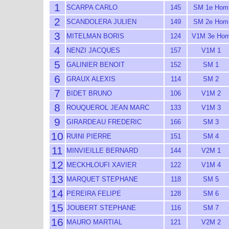
1
SCARPA CARLO
145
SM 1e Hom
2
SCANDOLERA JULIEN
149
SM 2e Hom
3
MITELMAN BORIS
124
V1M 3e Ho
4
NENZI JACQUES
157
V1M 1
5
GALINIER BENOIT
152
SM 1
6
GRAUX ALEXIS
114
SM 2
7
BIDET BRUNO
106
V1M 2
8
ROUQUEROL JEAN MARC
133
V1M 3
9
GIRARDEAU FREDERIC
166
SM 3
10
RUINI PIERRE
151
SM 4
11
MINVIEILLE BERNARD
144
V2M 1
12
MECKHLOUFI XAVIER
122
V1M 4
13
MARQUET STEPHANE
118
SM 5
14
PEREIRA FELIPE
128
SM 6
15
JOUBERT STEPHANE
116
SM 7
16
MAURO MARTIAL
121
V2M 2