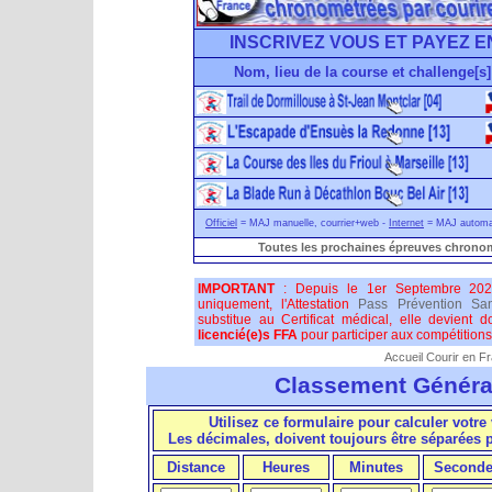
INSCRIVEZ VOUS ET PAYEZ E
Nom, lieu de la course et challenge[s]
Officiel
= MAJ manuelle, courrier+web -
Internet
= MAJ automati
Toutes les prochaines épreuves chronom
IMPORTANT
: Depuis le 1er Septembre 202
uniquement, l'Attestation
Pass Prévention San
substitue au Certificat médical, elle devient 
licencié(e)s FFA
pour participer aux compétitions 
Accueil Courir en F
Classement Généra
Utilisez ce formulaire pour calculer votre 
Les décimales, doivent toujours être séparées
Distance
Heures
Minutes
Seconde