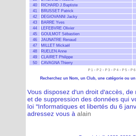
40
RICHARD J.Baptiste
41
BRUSSET Patrick
42
DEGIOVANNI Jacky
43
BARRE Yves
44
LEFEBVRE Olivier
45
GOULMOT Sébastien
46
JAUNATRE Renaud
47
MILLET Mickaël
48
RUELEN Anne
49
CLAIRET Philippe
50
CAVAGNA Thierry
-
-
-
-
-
P 1
P 2
P 3
P 4
P 5
P 6
Recherchez un Nom, un Club, une catégorie ou un
Vous disposez d'un droit d'accès, de m
et de suppression des données qui vo
loi "Informatiques et libertés du 6 jan
adressez vous à
alain