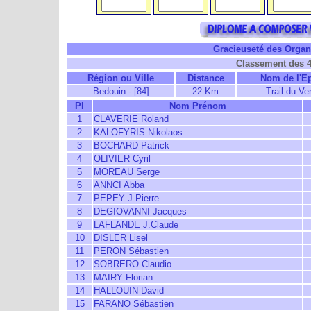
Gracieuseté des Organi
Classement des 
Région ou Ville
Distance
Nom de l'E
Bedouin - [84]
22 Km
Trail du Ve
Pl
Nom Prénom
1
CLAVERIE Roland
2
KALOFYRIS Nikolaos
3
BOCHARD Patrick
4
OLIVIER Cyril
5
MOREAU Serge
6
ANNCI Abba
7
PEPEY J.Pierre
8
DEGIOVANNI Jacques
9
LAFLANDE J.Claude
10
DISLER Lisel
11
PERON Sébastien
12
SOBRERO Claudio
13
MAIRY Florian
14
HALLOUIN David
15
FARANO Sébastien