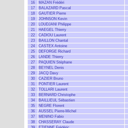
16
MAZAN Frédéri
17
BALAZARD Pascal
18
GAUTIER Pierre
19
JOHNSON Kevin
20
LOUDJANI Philippe
21
HAEGEL Thierry
22
CADIOU Laurent
23
BAILLON Chantal
24
CASTEX Antoine
25
DEFORGE Richard
26
LANDE Thierry
27
PAQUIEN Stéphane
28
BEYNEL Denis
29
JACQ Davy
30
CAZIER Bruno
31
PONTIER Laurent
32
TOLLARI Laurent
33
BERNARD Christophe
34
BAILLIEUL Sébastien
35
NEGRE Florent
36
AUSSEL Pierre-Michel
37
MENINO Fabio
38
CHASSERAY Claude
39
ETIENNE Frédéric