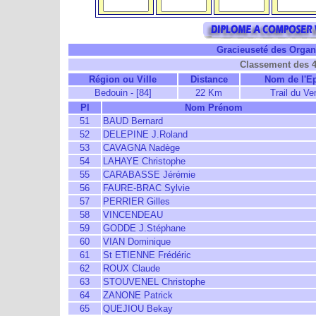
Gracieuseté des Organi
Classement des 
Région ou Ville
Distance
Nom de l'E
Bedouin - [84]
22 Km
Trail du Ve
Pl
Nom Prénom
51
BAUD Bernard
52
DELEPINE J.Roland
53
CAVAGNA Nadège
54
LAHAYE Christophe
55
CARABASSE Jérémie
56
FAURE-BRAC Sylvie
57
PERRIER Gilles
58
VINCENDEAU
59
GODDE J.Stéphane
60
VIAN Dominique
61
St ETIENNE Frédéric
62
ROUX Claude
63
STOUVENEL Christophe
64
ZANONE Patrick
65
QUEJIOU Bekay