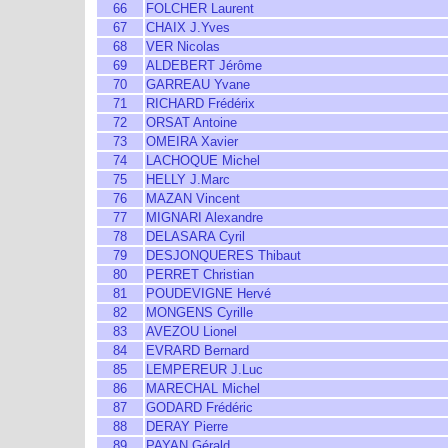
66
FOLCHER Laurent
67
CHAIX J.Yves
68
VER Nicolas
69
ALDEBERT Jérôme
70
GARREAU Yvane
71
RICHARD Frédérix
72
ORSAT Antoine
73
OMEIRA Xavier
74
LACHOQUE Michel
75
HELLY J.Marc
76
MAZAN Vincent
77
MIGNARI Alexandre
78
DELASARA Cyril
79
DESJONQUERES Thibaut
80
PERRET Christian
81
POUDEVIGNE Hervé
82
MONGENS Cyrille
83
AVEZOU Lionel
84
EVRARD Bernard
85
LEMPEREUR J.Luc
86
MARECHAL Michel
87
GODARD Frédéric
88
DERAY Pierre
89
PAYAN Gérald