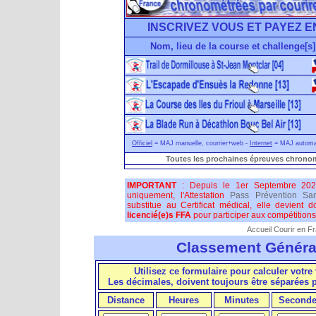
INSCRIVEZ VOUS ET PAYEZ E
Nom, lieu de la course et challenge[s]
Officiel
= MAJ manuelle, courrier+web -
Internet
= MAJ automati
Toutes les prochaines épreuves chronom
IMPORTANT
: Depuis le 1er Septembre 202
uniquement, l'Attestation
Pass Prévention San
substitue au Certificat médical, elle devient 
licencié(e)s FFA
pour participer aux compétitions 
Accueil Courir en F
Classement Généra
Utilisez ce formulaire pour calculer votre 
Les décimales, doivent toujours être séparées
Distance
Heures
Minutes
Seconde