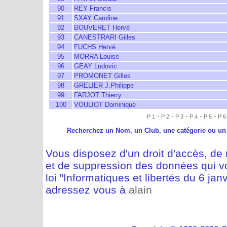
90
REY Francis
91
SXAY Caroline
92
BOUVERET Hervé
93
CANESTRARI Gilles
94
FUCHS Hervé
95
MORRA Louise
96
GEAY Ludovic
97
PROMONET Gilles
98
GRELIER J.Philippe
99
FARJOT Thierry
100
VOULIOT Dominique
-
-
-
-
-
P 1
P 2
P 3
P 4
P 5
P 6
Recherchez un Nom, un Club, une catégorie ou un
Vous disposez d'un droit d'accès, de m
et de suppression des données qui vo
loi "Informatiques et libertés du 6 jan
adressez vous à
alain