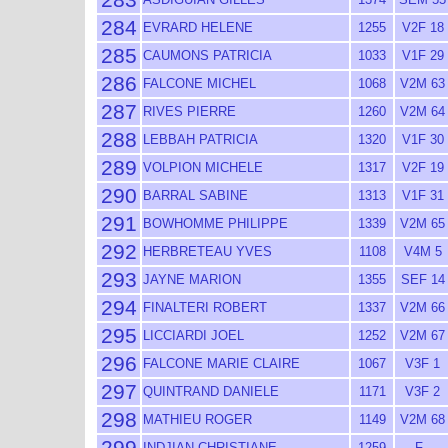
284
EVRARD HELENE
1255
V2F 18
285
CAUMONS PATRICIA
1033
V1F 29
286
FALCONE MICHEL
1068
V2M 63
287
RIVES PIERRE
1260
V2M 64
288
LEBBAH PATRICIA
1320
V1F 30
289
VOLPION MICHELE
1317
V2F 19
290
BARRAL SABINE
1313
V1F 31
291
BOWHOMME PHILIPPE
1339
V2M 65
292
HERBRETEAU YVES
1108
V4M 5
293
JAYNE MARION
1355
SEF 14
294
FINALTERI ROBERT
1337
V2M 66
295
LICCIARDI JOEL
1252
V2M 67
296
FALCONE MARIE CLAIRE
1067
V3F 1
297
QUINTRAND DANIELE
1171
V3F 2
298
MATHIEU ROGER
1149
V2M 68
299
INDJIAN CHRISTIANE
1259
F -