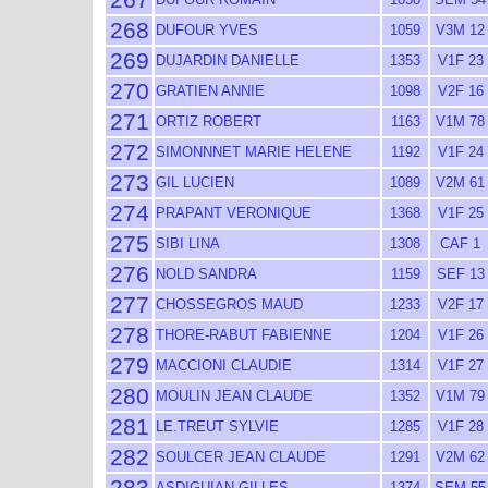
268
DUFOUR YVES
1059
V3M 12
269
DUJARDIN DANIELLE
1353
V1F 23
270
GRATIEN ANNIE
1098
V2F 16
271
ORTIZ ROBERT
1163
V1M 78
272
SIMONNNET MARIE HELENE
1192
V1F 24
273
GIL LUCIEN
1089
V2M 61
274
PRAPANT VERONIQUE
1368
V1F 25
275
SIBI LINA
1308
CAF 1
276
NOLD SANDRA
1159
SEF 13
277
CHOSSEGROS MAUD
1233
V2F 17
278
THORE-RABUT FABIENNE
1204
V1F 26
279
MACCIONI CLAUDIE
1314
V1F 27
280
MOULIN JEAN CLAUDE
1352
V1M 79
281
LE.TREUT SYLVIE
1285
V1F 28
282
SOULCER JEAN CLAUDE
1291
V2M 62
283
ASDIGUIAN GILLES
1374
SEM 55