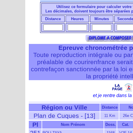
Utilisez ce formulaire pour calculer votre 
Les décimales, doivent toujours être séparées
Distance
Heures
Minutes
Seconde
Epreuve chronométrée p
Toute reproduction intégrale ou pa
préalable de courirenfrance serait i
contrefaçon sanctionnée par la loi 
la propriété intel
et je rentre dans la 
Région ou Ville
Distance
No
Plan de Cuques - [13]
11 Km
26e C
Pl
Nom Prénom
Doss.
Cat.
251
POLI TAYA
1168
V2F 14