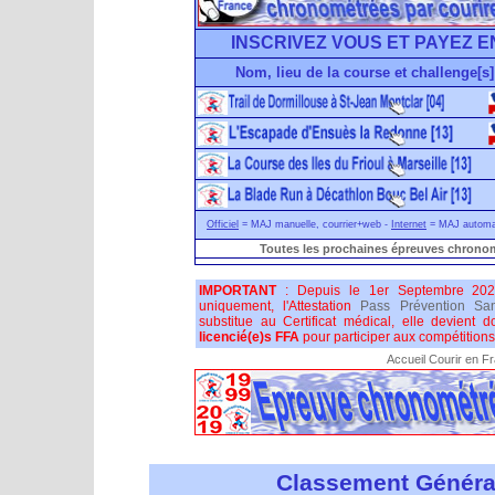
INSCRIVEZ VOUS ET PAYEZ E
Nom, lieu de la course et challenge[s]
Officiel
= MAJ manuelle, courrier+web -
Internet
= MAJ automati
Toutes les prochaines épreuves chronom
IMPORTANT
: Depuis le 1er Septembre 202
uniquement, l'Attestation
Pass Prévention San
substitue au Certificat médical, elle devient 
licencié(e)s FFA
pour participer aux compétitions 
Accueil Courir en F
Classement Généra