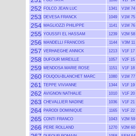
252
FOLCO JEAN LUC
1341
V1M 74
253
DEVESA FRANCK
1049
V1M 75
254
MAGLIOZZI PHILIPPE
1141
V1M 76
255
YOUSSFI EL HASSAM
1239
V2M 58
256
MANDELLI FRANCOIS
1144
V3M 11
257
VERHAEGHE ANNICK
1213
V1F 17
258
DUFOUR MIREILLE
1057
V2F 15
259
MENDOSA MARIE ROSE
1151
V1F 18
260
FOUQOU-BLANCHET MARC
1080
V1M 77
261
TEPPE VIVIANNE
1344
V1F 19
262
AVIGNON NATHALIE
1010
V1F 20
263
CHEVALLIER NADINE
1036
V1F 21
264
PARODI DOMINIQUE
1165
V1F 22
265
CONTI FRANCO
1043
V2M 59
266
PERE ROLLAND
1270
V2M 60
267
DUFOUR ROMAIN
1058
SEM 54