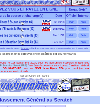
VEZ VOUS ET PAYEZ EN LIGNE
Engagé(e)s*
u de la course et challenge[s]
Date
Officiel
Internet
Dim 09/08
Dim 08/11
Mer 11/11
Sam 14/11
elle, courrier+web -
Internet
= MAJ automatique, dès constatation des inscriptions web
s les prochaines épreuves chronométrées par courirenfrance
epuis le 1er Septembre 2024, pour les personnes majeures uniquement,
Prévention Santé [PPS]
(voir lien ci-contre)
se substitue au Certificat médical,
nc
OBLIGATOIRE
pour les
NON licencié(e)s FFA
pour participer aux
urses sur route et trails.
Accueil Courir en France
lassement Général au Scratch