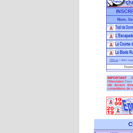
INSCRI
Nom, lie
Officiel
= MAJ manu
Toute
IMPORTANT
: D
l'Attestation
Pass 
elle devient do
compétitions de co
C