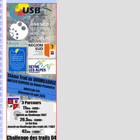
0
5
9
2
3
6
2
7
3
9
2
6
9
5
3
3
1
7
3
4
1
1
1