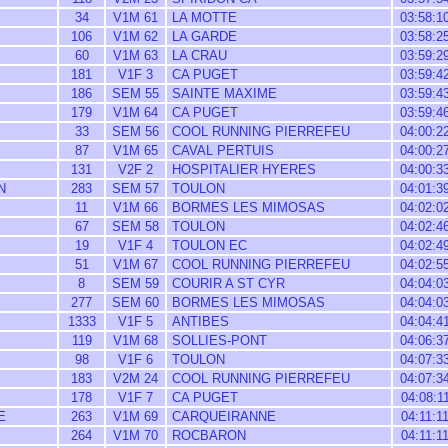
34
V1M 61
LA MOTTE
03:58:1
106
V1M 62
LA GARDE
03:58:2
60
V1M 63
LA CRAU
03:59:2
181
V1F 3
CA PUGET
03:59:4
186
SEM 55
SAINTE MAXIME
03:59:4
179
V1M 64
CA PUGET
03:59:4
33
SEM 56
COOL RUNNING PIERREFEU
04:00:2
87
V1M 65
CAVAL PERTUIS
04:00:2
131
V2F 2
HOSPITALIER HYERES
04:00:3
N
283
SEM 57
TOULON
04:01:3
11
V1M 66
BORMES LES MIMOSAS
04:02:0
67
SEM 58
TOULON
04:02:4
19
V1F 4
TOULON EC
04:02:4
51
V1M 67
COOL RUNNING PIERREFEU
04:02:5
8
SEM 59
COURIR A ST CYR
04:04:0
277
SEM 60
BORMES LES MIMOSAS
04:04:0
1333
V1F 5
ANTIBES
04:04:4
119
V1M 68
SOLLIES-PONT
04:06:3
98
V1F 6
TOULON
04:07:3
183
V2M 24
COOL RUNNING PIERREFEU
04:07:3
178
V1F 7
CA PUGET
04:08:1
E
263
V1M 69
CARQUEIRANNE
04:11:1
264
V1M 70
ROCBARON
04:11:1