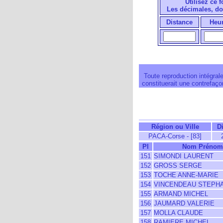
Utilisez ce 
Les décimales, do
Distance
Heu
Toute reproduction intégrale
constituerait une contrefaçon
Région ou Ville
D
PACA-Corse - [83]
Pl
Nom Prénom
151
SIMONDI LAURENT
152
GROSS SERGE
153
TOCHE ANNE-MARIE
154
VINCENDEAU STEPH
155
ARMAND MICHEL
156
JAUMARD VALERIE
157
MOLLA CLAUDE
158
RAMIERE MICHEL