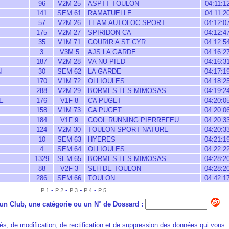
96
V2M 25
ASPTT TOULON
04:11:1
141
SEM 61
RAMATUELLE
04:11:2
57
V2M 26
TEAM AUTOLOC SPORT
04:12:0
175
V2M 27
SPIRIDON CA
04:12:4
35
V1M 71
COURIR A ST CYR
04:12:5
3
V3M 5
AJS LA GARDE
04:16:2
187
V2M 28
VA NU PIED
04:16:3
N
30
SEM 62
LA GARDE
04:17:1
170
V1M 72
OLLIOULES
04:18:2
288
V2M 29
BORMES LES MIMOSAS
04:19:2
E
176
V1F 8
CA PUGET
04:20:0
158
V1M 73
CA PUGET
04:20:0
184
V1F 9
COOL RUNNING PIERREFEU
04:20:3
124
V2M 30
TOULON SPORT NATURE
04:20:3
10
SEM 63
HYERES
04:21:1
4
SEM 64
OLLIOULES
04:22:2
1329
SEM 65
BORMES LES MIMOSAS
04:28:2
88
V2F 3
SLH DE TOULON
04:28:2
286
SEM 66
TOULON
04:42:1
-
-
-
-
P 1
P 2
P 3
P 4
P 5
n Club, une catégorie ou un N° de Dossard :
ès, de modification, de rectification et de suppression des données qui vous