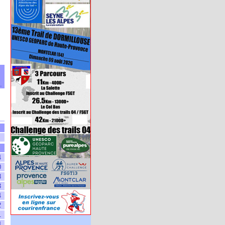
.
4
0
8
3
4
2
1
4