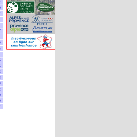
2
0
7
7
4
7
1
9
5
4
5
6
3
3
9
2
0
0
7