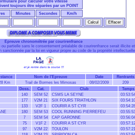
formulaire pour calculer votre vitesse
ivent toujours être séparées par un POINT
res
Minutes
Secondes
Km/h
Epreuve chronométrée par courirenfrance
 ou partielle sans le consentement préalable de courirenfrance serait illicite et
 sanctionnée par la loi en vigueur propre au code de la propriété intellectuelle
et je rentre dans la course !!!
istance
Nom de l'Epreuve
Date
Rentrants
28 Km
Trail de Bormes les Mimosas
08/02/2009
209
Doss.
Cat.
Club
Temps
140
SEM 52
CSMS LA SEYNE
03:53:5
177
V2M 21
SIX FOURS TRIATHLON
03:54:1
133
V2F 1
COURIR A ST CYR
03:54:2
ANE
180
SEM 53
COOL RUNNING PIERREFEU
03:55:5
7
SEM 54
CAP GARONNE
03:56:0
75
V1F 2
COURIR A ST CYR
03:57:1
97
V2M 22
TOULON
03:57:2
118
V2M 23
SPIRIDON CA
03:57:5