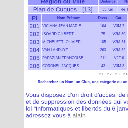
Région ou Ville
Distance
N
Plan de Cuques - [13]
33 Km
4e T
Pl
Nom Prénom
Doss.
Cat.
201
VICIANA JEAN MARIE
164
V3M 7
202
ISOARD GILBERT
75
V2M 30
203
MICHELETTI OLIVIER
105
V2M 31
204
VAN.LANDUYT
263
V2M 32
205
PAPAZIAN FRANCOISE
211
V2F 6
206
CORONEL JACQUES
43
V3M 8
-
-
-
P 1
P 2
P 3
P 4
Recherchez un Nom, un Club, une catégorie ou un
Vous disposez d'un droit d'accès, de m
et de suppression des données qui vo
loi "Informatiques et libertés du 6 jan
adressez vous à
alain