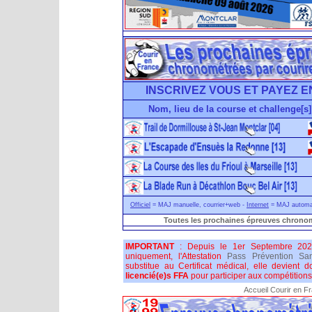
INSCRIVEZ VOUS ET PAYEZ E
Nom, lieu de la course et challenge[s]
Officiel
= MAJ manuelle, courrier+web -
Internet
= MAJ automati
Toutes les prochaines épreuves chronom
IMPORTANT
: Depuis le 1er Septembre 202
uniquement, l'Attestation
Pass Prévention San
substitue au Certificat médical, elle devient 
licencié(e)s FFA
pour participer aux compétitions 
Accueil Courir en F