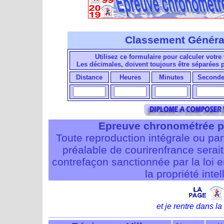
Classement Généra
Utilisez ce formulaire pour calculer votre 
Les décimales, doivent toujours être séparées
Distance
Heures
Minutes
Seconde
Epreuve chronométrée p
Toute reproduction intégrale ou pa
préalable de courirenfrance serait i
contrefaçon sanctionnée par la loi 
la propriété intel
et je rentre dans la 