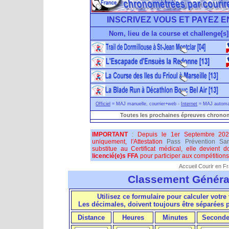
INSCRIVEZ VOUS ET PAYEZ E
Nom, lieu de la course et challenge[s]
Officiel
= MAJ manuelle, courrier+web -
Internet
= MAJ automati
Toutes les prochaines épreuves chronom
IMPORTANT
: Depuis le 1er Septembre 202
uniquement, l'Attestation
Pass Prévention San
substitue au Certificat médical, elle devient 
licencié(e)s FFA
pour participer aux compétitions 
Accueil Courir en F
Classement Généra
Utilisez ce formulaire pour calculer votre 
Les décimales, doivent toujours être séparées
Distance
Heures
Minutes
Seconde