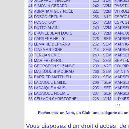
40
JAUFFRET VINCENT
213
SEM
MARSEI
41
SIMONIN GERARD
242
V2M
PASS'R
42
ABRAHAM GUY NOËL
221
V2M
VITROL
43
FOSCO CECILE
256
V1F
CSPCG1
44
FOSCO GUY
257
V1M
CSPCG1
45
DUTTO ALAIN
249
V2M
MARSEI
46
BRUNEL JEAN LOUIS
250
V2M
MANDU
47
CARRERE NELLY
226
SEF
MARSEI
48
LEMAIRE BERNARD
262
SEM
MARTIG
49
CINZA ANTOINE
214
SEM
MARSEI
50
TERZIAN ERIC
243
SEM
MARSEI
51
MAR FREDERIC
255
SEM
SEPTEM
52
GEORGEON SUZANNE
233
V2F
COURIR
53
MAHDJOUBI MOURAD
266
SEM
SAINT 
54
BARRIER MATTHIEU
220
SEM
MARSEI
55
LADAIQUE EMILIE
206
SEF
MARSEI
56
LADAIQUE ANAÏS
205
SEF
MARSEI
57
LADAIQUE NOEMIE
207
SEF
MARSEI
58
CELIMON CHRISTOPHE
228
V1M
LUYNE
P 1
Recherchez un Nom, un Club, une catégorie ou un
Vous disposez d'un droit d'accès, de m