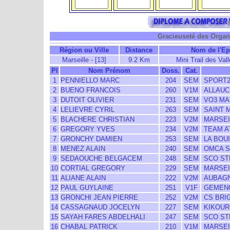
Gracieuseté des Organi
Région ou Ville
Distance
Nom de l'Ep
Marseille - [13]
9.2 Km
Mini Trail des Val
Pl
Nom Prénom
Doss.
Cat.
1
PENNIELLO MARC
204
SEM
SPORT2
2
BUENO FRANCOIS
260
V1M
ALLAUC
3
DUTOIT OLIVIER
231
SEM
VO3 MA
4
LELIEVRE CYRIL
263
SEM
SAINT M
5
BLACHERE CHRISTIAN
223
V2M
MARSEI
6
GREGORY YVES
234
V2M
TEAM AT
7
GRONCHY DAMIEN
253
SEM
LA BOU
8
MENEZ ALAIN
240
SEM
OMCA S
9
SEDAOUCHE BELGACEM
248
SEM
SCO ST
10
CORTIAL GREGORY
229
SEM
MARSEI
11
ALIANE ALAIN
222
V2M
AUBAGN
12
PAUL GUYLAINE
251
V1F
GEMEN
13
GRONCHI JEAN PIERRE
252
V2M
CS BRI
14
CASSAGNAUD JOCELYN
227
SEM
KIKOUR
15
SAYAH FARES ABDELHALI
247
SEM
SCO ST
16
CHABAL PATRICK
210
V1M
MARSEI