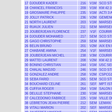
17
DJOUDER KADER
216
V1M
SCO ST
18
CHANCEL FRANCOIS
209
V1M
KM 42.1
19
GROSMAIRE PHILIPPE
235
V1M
ACTI 3 
20
JOLLY PATRICK
236
V2M
GEMEN
21
NORTH LAURENT
203
V1M
MARSEI
22
RUAUX JULIEN
211
SEM
MARSEI
23
JOUBERJEAN FLORENCE
237
V1F
COURIR
24
DJOUDER MOHAMED
217
SEM
SCO ST
25
GAGO CHRISTOPHE
259
SEM
MARSEI
26
BELIN BRUNO
201
V2M
AIX EN
27
CHABANE AMINA
254
V1F
MARSEI
28
JOUBERJEAN MICHEL
238
V3M
COURIR
29
MATTEI LAURENT
208
V2M
KM 42.1
30
BONINO CHRISTIAN
244
V1M
USC SE
31
CHALAL MADJID
246
V1M
SCO ST
32
GONZALEZ ANDRE
258
V2M
CSPCG1
33
SEBA FARID
265
SEM
SCO ST
34
BOUCHARD CELINE
261
SEF
MPT IS
35
CUFFIA ROGER
264
V1M
SALON 
36
DELILLE STEPHANE
230
V1M
MARSEI
37
CALCEDONIO FABRICE
225
V1M
VILLE D
38
LEBRETON JEAN PIERRE
212
SEM
LEMAN 
39
VITALI MARION
202
SEF
MARSEI